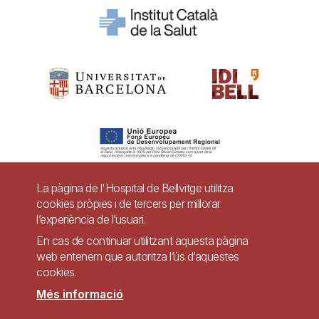
La pàgina de l'Hospital de Bellvitge utilitza
cookies pròpies i de tercers per millorar
Pie
l’experiència de l’usuari.
Contacte
de
En cas de continuar utilitzant aquesta pàgina
Accessibilitat
Avís legal
Ajuda
web entenem que autoritza l’ús d’aquestes
página
cookies.
Política de Privacitat de Sistemes de Vigilància
Mapa web
Més informació