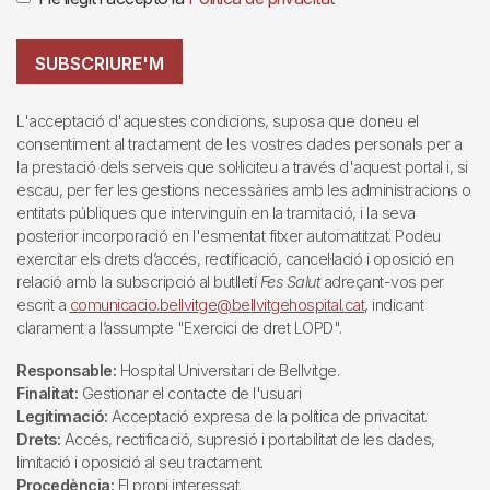
SUBSCRIURE'M
L'acceptació d'aquestes condicions, suposa que doneu el
consentiment al tractament de les vostres dades personals per a
la prestació dels serveis que sol·liciteu a través d'aquest portal i, si
escau, per fer les gestions necessàries amb les administracions o
entitats públiques que intervinguin en la tramitació, i la seva
posterior incorporació en l'esmentat fitxer automatitzat. Podeu
exercitar els drets d’accés, rectificació, cancel·lació i oposició en
relació amb la subscripció al butlletí
Fes Salut
adreçant-vos per
escrit a
comunicacio.bellvitge@bellvitgehospital.cat
, indicant
clarament a l’assumpte "Exercici de dret LOPD".
Responsable:
Hospital Universitari de Bellvitge.
Finalitat:
Gestionar el contacte de l'usuari
Legitimació:
Acceptació expresa de la política de privacitat.
Drets:
Accés, rectificació, supresió i portabilitat de les dades,
limitació i oposició al seu tractament.
Procedència:
El propi interessat.