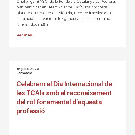
Challenge (BIYSC) de la Fundació Catalunya La Pedrera,
han participat en Heart Science 360º, una proposta
pionera que integra assistència, recerca translacional,
simulació, innovació i intel·ligència artificial en un únic
itinerari docent&n
Ver más
16 juliol 2026
Formació
Celebrem el Dia Internacional de
les TCAIs amb el reconeixement
del rol fonamental d’aquesta
professió