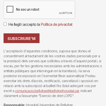
He llegit i accepto la
Política de privacitat
SUBSCRIURE'M
L'acceptació d'aquestes condicions, suposa que doneu el
consentiment al tractament de les vostres dades personals per a
la prestació dels serveis que sol·liciteu a través d'aquest portal i, si
escau, per fer les gestions necessàries amb les administracions o
entitats públiques que intervinguin en la tramitació, i la seva
posterior incorporació en l'esmentat fitxer automatitzat. Podeu
exercitar els drets d’accés, rectificació, cancel·lació i oposició en
relació amb la subscripció al butlletí
Fes Salut
adreçant-vos per
escrit a
comunicacio.bellvitge@bellvitgehospital.cat
, indicant
clarament a l’assumpte "Exercici de dret LOPD".
Responsable:
Hospital Universitari de Bellvitge.