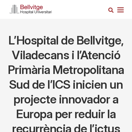
Vés
Cerca
al
Togg
contingut
navig
L’Hospital de Bellvitge,
Viladecans i l’Atenció
Primària Metropolitana
Sud de l’ICS inicien un
projecte innovador a
Europa per reduir la
recurrència de l’ictus