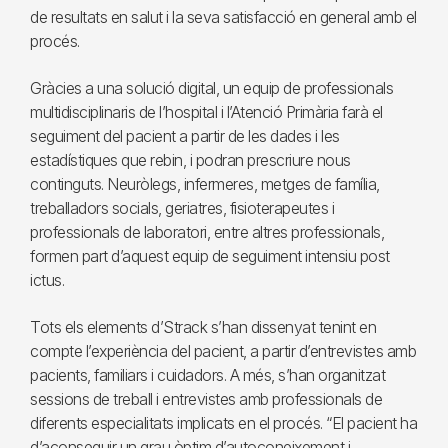
de resultats en salut i la seva satisfacció en general amb el
procés.
Gràcies a una solució digital, un equip de professionals
multidisciplinaris de l’hospital i l’Atenció Primària farà el
seguiment del pacient a partir de les dades i les
estadístiques que rebin, i podran prescriure nous
continguts. Neuròlegs, infermeres, metges de família,
treballadors socials, geriatres, fisioterapeutes i
professionals de laboratori, entre altres professionals,
formen part d’aquest equip de seguiment intensiu post
ictus.
Tots els elements d’Strack s’han dissenyat tenint en
compte l’experiència del pacient, a partir d’entrevistes amb
pacients, familiars i cuidadors. A més, s’han organitzat
sessions de treball i entrevistes amb professionals de
diferents especialitats implicats en el procés. “El pacient ha
d’aconseguir un grau òptim d’autoconeixement i