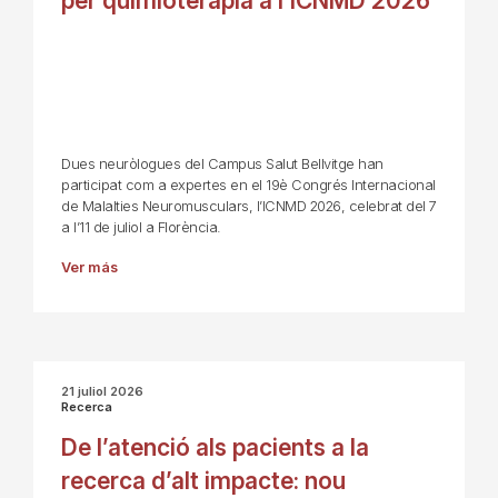
per quimioteràpia a l’ICNMD 2026
Dues neuròlogues del Campus Salut Bellvitge han
participat com a expertes en el 19è Congrés Internacional
de Malalties Neuromusculars, l’ICNMD 2026, celebrat del 7
a l’11 de juliol a Florència.
Ver más
21 juliol 2026
Recerca
De l’atenció als pacients a la
recerca d’alt impacte: nou