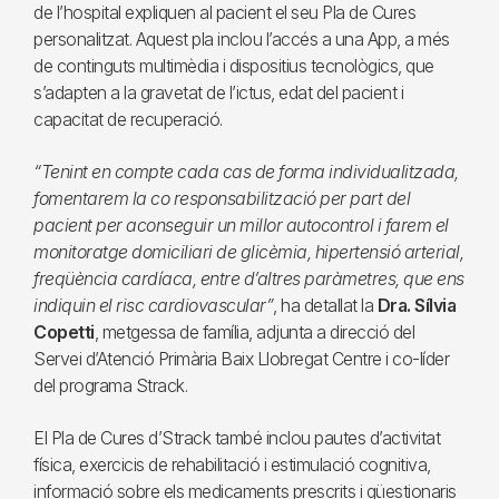
de l’hospital expliquen al pacient el seu Pla de Cures
personalitzat. Aquest pla inclou l’accés a una App, a més
de continguts multimèdia i dispositius tecnològics, que
s’adapten a la gravetat de l’ictus, edat del pacient i
capacitat de recuperació.
“Tenint en compte cada cas de forma individualitzada,
fomentarem la co responsabilització per part del
pacient per aconseguir un millor autocontrol i farem el
monitoratge domiciliari de glicèmia, hipertensió arterial,
freqüència cardíaca, entre d’altres paràmetres, que ens
indiquin el risc cardiovascular”
, ha detallat la
Dra. Sílvia
Copetti
, metgessa de família, adjunta a direcció del
Servei d’Atenció Primària Baix Llobregat Centre i co-líder
del programa Strack.
El Pla de Cures d’Strack també inclou pautes d’activitat
física, exercicis de rehabilitació i estimulació cognitiva,
informació sobre els medicaments prescrits i qüestionaris