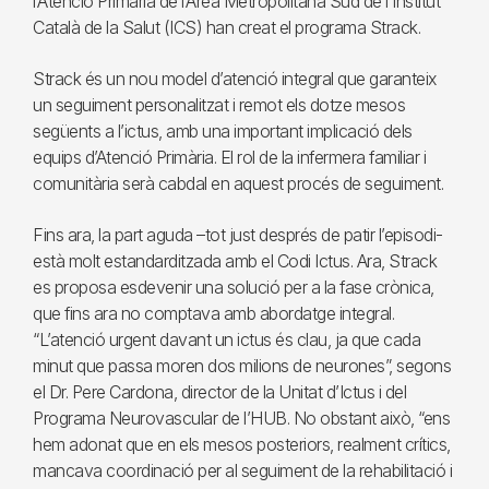
l’Atenció Primària de l’Àrea Metropolitana Sud de l’Institut
Català de la Salut (ICS) han creat el programa Strack.
Strack és un nou model d’atenció integral que garanteix
un seguiment personalitzat i remot els dotze mesos
següents a l’ictus, amb una important implicació dels
equips d’Atenció Primària. El rol de la infermera familiar i
comunitària serà cabdal en aquest procés de seguiment.
Fins ara, la part aguda –tot just després de patir l’episodi-
està molt estandarditzada amb el Codi Ictus. Ara, Strack
es proposa esdevenir una solució per a la fase crònica,
que fins ara no comptava amb abordatge integral.
“L’atenció urgent davant un ictus és clau, ja que cada
minut que passa moren dos milions de neurones”, segons
el Dr. Pere Cardona, director de la Unitat d’Ictus i del
Programa Neurovascular de l’HUB. No obstant això, “ens
hem adonat que en els mesos posteriors, realment crítics,
mancava coordinació per al seguiment de la rehabilitació i