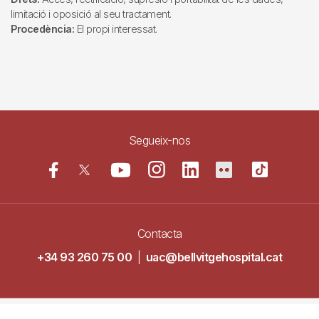
limitació i oposició al seu tractament.
Procedència:
El propi interessat.
Segueix-nos
Contacta
+34 93 260 75 00
|
uac@bellvitgehospital.cat