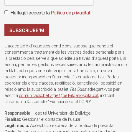
He llegit i accepto la
Política de privacitat
SUBSCRIURE'M
L'acceptació d'aquestes condicions, suposa que doneu el
consentiment al tractament de les vostres dades personals per a
la prestació dels serveis que sol·liciteu a través d'aquest portal i, si
escau, per fer les gestions necessàries amb les administracions o
entitats públiques que intervinguin en la tramitació, i la seva
posterior incorporació en l'esmentat fitxer automatitzat. Podeu
exercitar els drets d’accés, rectificació, cancel·lació i oposició en
relació amb la subscripció al butlletí
Fes Salut
adreçant-vos per
escrit a
comunicacio.bellvitge@bellvitgehospital.cat
, indicant
clarament a l’assumpte "Exercici de dret LOPD".
Responsable:
Hospital Universitari de Bellvitge.
Finalitat:
Gestionar el contacte de l'usuari
Legitimació:
Acceptació expresa de la política de privacitat.
Drets:
Accés, rectificació, supresió i portabilitat de les dades,