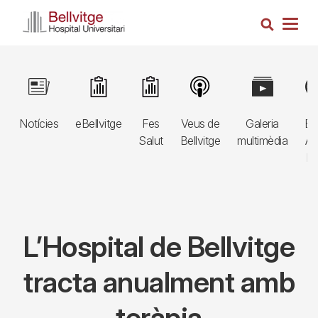
Vés
Cerca
al
Togg
contingut
navig
Navegació
Image
Image
Image
Image
Image
Im
principal
Notícies
eBellvitge
Fes
Veus de
Galeria
Bl
3r
Salut
Bellvitge
multimèdia
Au
nivell
E
L’Hospital de Bellvitge
tracta anualment amb
teràpia