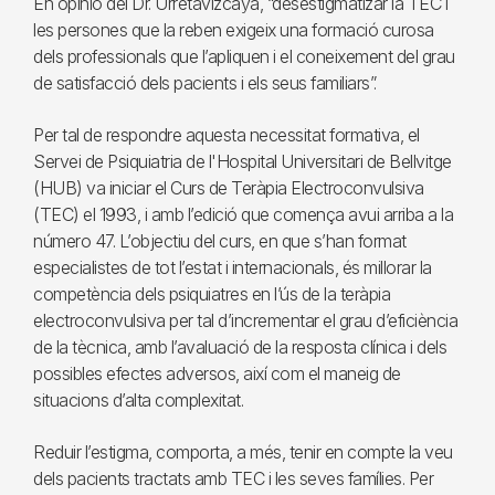
En opinió del Dr. Urretavizcaya, “desestigmatizar la TEC i
les persones que la reben exigeix una formació curosa
dels professionals que l’apliquen i el coneixement del grau
de satisfacció dels pacients i els seus familiars”.
Per tal de respondre aquesta necessitat formativa, el
Servei de Psiquiatria de l'Hospital Universitari de Bellvitge
(HUB) va iniciar el Curs de Teràpia Electroconvulsiva
(TEC) el 1993, i amb l’edició que comença avui arriba a la
número 47. L’objectiu del curs, en que s’han format
especialistes de tot l’estat i internacionals, és millorar la
competència dels psiquiatres en l’ús de la teràpia
electroconvulsiva per tal d’incrementar el grau d’eficiència
de la tècnica, amb l’avaluació de la resposta clínica i dels
possibles efectes adversos, així com el maneig de
situacions d’alta complexitat.
Reduir l’estigma, comporta, a més, tenir en compte la veu
dels pacients tractats amb TEC i les seves famílies. Per