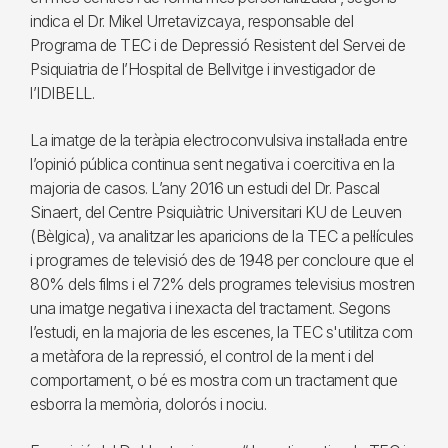
indica el Dr. Mikel Urretavizcaya, responsable del
Programa de TEC i de Depressió Resistent del Servei de
Psiquiatria de l’Hospital de Bellvitge i investigador de
l’IDIBELL.
La imatge de la teràpia electroconvulsiva instal·lada entre
l’opinió pública continua sent negativa i coercitiva en la
majoria de casos. L’any 2016 un estudi del Dr. Pascal
Sinaert, del Centre Psiquiàtric Universitari KU de Leuven
(Bèlgica), va analitzar les aparicions de la TEC a pel·lícules
i programes de televisió des de 1948 per concloure que el
80% dels films i el 72% dels programes televisius mostren
una imatge negativa i inexacta del tractament. Segons
l’estudi, en la majoria de les escenes, la TEC s'utilitza com
a metàfora de la repressió, el control de la ment i del
comportament, o bé es mostra com un tractament que
esborra la memòria, dolorós i nociu.