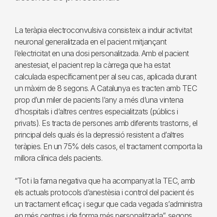
La teràpia electroconvulsiva consisteix a induir activitat
neuronal generalitzada en el pacient mitjançant
l’electricitat en una dosi personalitzada. Amb el pacient
anestesiat, el pacient rep la càrrega que ha estat
calculada específicament per al seu cas, aplicada durant
un màxim de 8 segons. A Catalunya es tracten amb TEC
prop d’un miler de pacients l’any a més d’una vintena
d’hospitals i d’altres centres especialitzats (públics i
privats). Es tracta de persones amb diferents trastorns, el
principal dels quals és la depressió resistent a d’altres
teràpies. En un 75% dels casos, el tractament comporta la
millora clínica dels pacients.
“Tot i la fama negativa que ha acompanyat la TEC, amb
els actuals protocols d’anestèsia i control del pacient és
un tractament eficaç i segur que cada vegada s’administra
en més centres i de forma més personalitzada”, segons