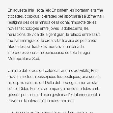
En aquesta línia i sota l’eix En parlem, es portaran a terme
trobades, col·loquis i xerrades per abordar la salut mental i
l’estigma des de la mirada de la dona; l’impacte de les
noves tecnologies entre joves i adolescents; les
narracions de vida de la gent gran; la relació entre salut
mental i immigració; la creativitat literària de persones
afectades per trastorns mentals i una jornada
interprofessional amb participació de tota la regió
Metropolitana Sud.
Un altre dels eixos del calendari anual d’activitats, Ens
movem, inclourà passejades terapèutiques; una sortida
als espais naturals del Delta del Llobregat amb l’artista
plàstic Dídac Ferrer o acompanyaments i sortides amb
gossos per tal de millorar i gestionar l’estat emocional a
través de la interacció humans-animals.
Un tercer eix és l’anomenat Ens cuidem, centrat en