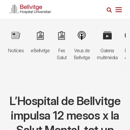
Vés
Cerca
al
Togg
contingut
navig
Navegació
Image
Image
Image
Image
Image
Im
principal
Notícies
eBellvitge
Fes
Veus de
Galeria
Bl
3r
Salut
Bellvitge
multimèdia
Au
nivell
E
L’Hospital de Bellvitge
impulsa 12 mesos x la
Salut Mental, tot un