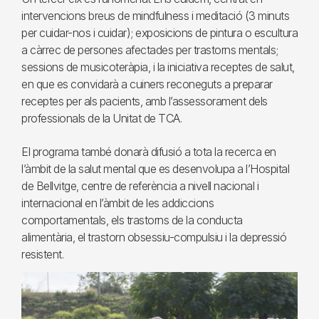
intervencions breus de mindfulness i meditació (3 minuts
per cuidar-nos i cuidar); exposicions de pintura o escultura
a càrrec de persones afectades per trastorns mentals;
sessions de musicoteràpia, i la iniciativa receptes de salut,
en que es convidarà a cuiners reconeguts a preparar
receptes per als pacients, amb l’assessorament dels
professionals de la Unitat de TCA.
El programa també donarà difusió a tota la recerca en
l’àmbit de la salut mental que es desenvolupa a l’Hospital
de Bellvitge, centre de referència a nivell nacional i
internacional en l’àmbit de les addiccions
comportamentals, els trastorns de la conducta
alimentària, el trastorn obsessiu-compulsiu i la depressió
resistent.