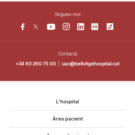
Segueix-nos
Contacta
+34 93 260 75 00
|
uac@bellvitgehospital.cat
Navegació
L'hospital
principal
Àrea pacient