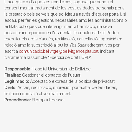
L'acceptació d'aquestes condicions, suposa que doneu el
consentiment al tractament de les vostres dades personals per a
la prestació dels serveis que sol·liciteu a través d'aquest portal i, si
escau, per fer les gestions necessàries amb les administracions o
entitats públiques que intervinguin en la tramitació, i la seva
posterior incorporació en l'esmentat fitxer automatitzat. Podeu
exercitar els drets d’accés, rectificació, cancel·lació i oposició en
relació amb la subscripció al butlletí
Fes Salut
adreçant-vos per
escrit a
comunicacio.bellvitge@bellvitgehospital.cat
, indicant
clarament a l’assumpte "Exercici de dret LOPD".
Responsable:
Hospital Universitari de Bellvitge.
Finalitat:
Gestionar el contacte de l'usuari
Legitimació:
Acceptació expresa de la política de privacitat.
Drets:
Accés, rectificació, supresió i portabilitat de les dades,
limitació i oposició al seu tractament.
Procedència:
El propi interessat.