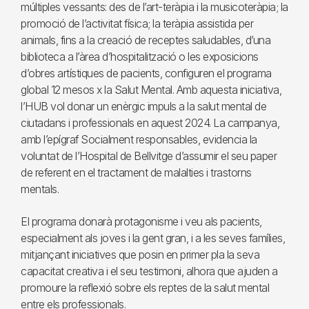
múltiples vessants: des de l’art-teràpia i la musicoteràpia; la
promoció de l’activitat física; la teràpia assistida per
animals, fins a la creació de receptes saludables, d’una
biblioteca a l’àrea d’hospitalització o les exposicions
d’obres artístiques de pacients, configuren el programa
global 12 mesos x la Salut Mental. Amb aquesta iniciativa,
l’HUB vol donar un enèrgic impuls a la salut mental de
ciutadans i professionals en aquest 2024. La campanya,
amb l’epígraf Socialment responsables, evidencia la
voluntat de l’Hospital de Bellvitge d’assumir el seu paper
de referent en el tractament de malalties i trastorns
mentals.
El programa donarà protagonisme i veu als pacients,
especialment als joves i la gent gran, i a les seves famílies,
mitjançant iniciatives que posin en primer pla la seva
capacitat creativa i el seu testimoni, alhora que ajuden a
promoure la reflexió sobre els reptes de la salut mental
entre els professionals.