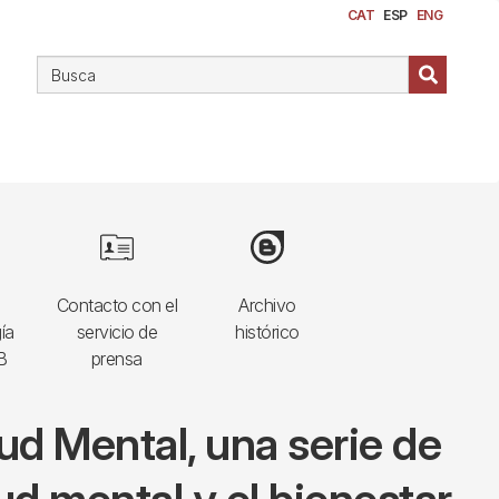
CAT
ESP
ENG
Image
Image
Contacto con el
Archivo
ía
servicio de
histórico
B
prensa
lud Mental, una serie de