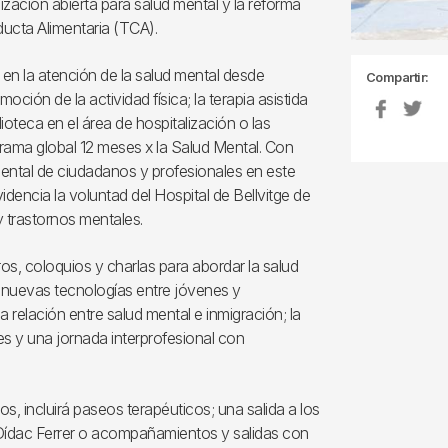
ización abierta para salud mental y la reforma
ducta Alimentaria (TCA).
 en la atención de la salud mental desde
Compartir:
moción de la actividad física; la terapia asistida
ioteca en el área de hospitalización o las
grama global 12 meses x la Salud Mental. Con
 mental de ciudadanos y profesionales en este
encia la voluntad del Hospital de Bellvitge de
y trastornos mentales.
os, coloquios y charlas para abordar la salud
as nuevas tecnologías entre jóvenes y
 relación entre salud mental e inmigración; la
es y una jornada interprofesional con
, incluirá paseos terapéuticos; una salida a los
co Dídac Ferrer o acompañamientos y salidas con