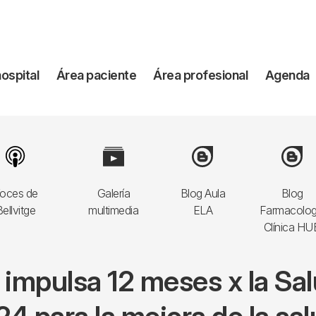
vegación
hospital
Área paciente
Área profesional
Agenda
incipal
Image
Image
Image
Image
oces de
Galería
Blog Aula
Blog
ellvitge
multimedia
ELA
Farmacolog
Clínica HU
e impulsa 12 meses x la Sa