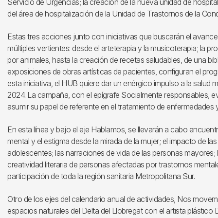
Servicio de Urgencias; la creación de la nueva unidad de hospital
del área de hospitalización de la Unidad de Trastornos de la Con
Estas tres acciones junto con iniciativas que buscarán el avance
múltiples vertientes: desde el arteterapia y la musicoterapia; la pro
por animales, hasta la creación de recetas saludables, de una bibl
exposiciones de obras artísticas de pacientes, configuran el pro
esta iniciativa, el HUB quiere dar un enérgico impulso a la salud
2024. La campaña, con el epígrafe Socialmente responsables, evid
asumir su papel de referente en el tratamiento de enfermedades 
En esta línea y bajo el eje Hablamos, se llevarán a cabo encuentr
mental y el estigma desde la mirada de la mujer; el impacto de l
adolescentes; las narraciones de vida de las personas mayores; la
creatividad literaria de personas afectadas por trastornos mental
participación de toda la región sanitaria Metropolitana Sur.
Otro de los ejes del calendario anual de actividades, Nos movemos
espacios naturales del Delta del Llobregat con el artista plásti