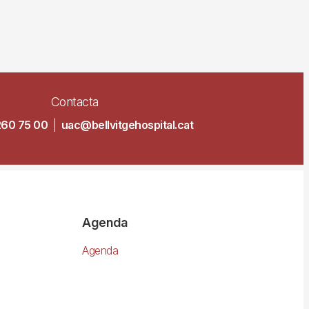
Contacta
260 75 00
|
uac@bellvitgehospital.cat
Agenda
Agenda