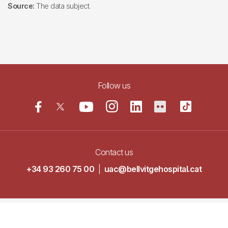
Source:
The data subject.
Follow us
Contact us
+34 93 260 75 00
|
uac@bellvitgehospital.cat
Navegació