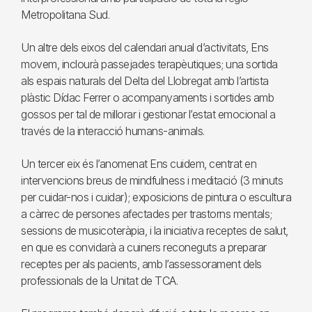
Metropolitana Sud.
Un altre dels eixos del calendari anual d’activitats, Ens
movem, inclourà passejades terapèutiques; una sortida
als espais naturals del Delta del Llobregat amb l’artista
plàstic Dídac Ferrer o acompanyaments i sortides amb
gossos per tal de millorar i gestionar l’estat emocional a
través de la interacció humans-animals.
Un tercer eix és l’anomenat Ens cuidem, centrat en
intervencions breus de mindfulness i meditació (3 minuts
per cuidar-nos i cuidar); exposicions de pintura o escultura
a càrrec de persones afectades per trastorns mentals;
sessions de musicoteràpia, i la iniciativa receptes de salut,
en que es convidarà a cuiners reconeguts a preparar
receptes per als pacients, amb l’assessorament dels
professionals de la Unitat de TCA.