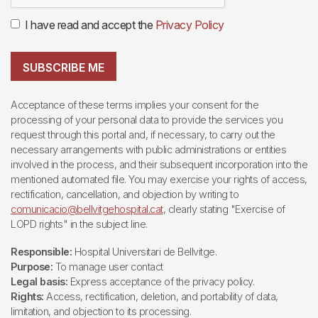
I have read and accept the
Privacy Policy
SUBSCRIBE ME
Acceptance of these terms implies your consent for the
processing of your personal data to provide the services you
request through this portal and, if necessary, to carry out the
necessary arrangements with public administrations or entities
involved in the process, and their subsequent incorporation into the
mentioned automated file. You may exercise your rights of access,
rectification, cancellation, and objection by writing to
comunicacio@bellvitgehospital.cat
, clearly stating "Exercise of
LOPD rights" in the subject line.
Responsible:
Hospital Universitari de Bellvitge.
Purpose:
To manage user contact
Legal basis:
Express acceptance of the privacy policy.
Rights:
Access, rectification, deletion, and portability of data,
limitation, and objection to its processing.