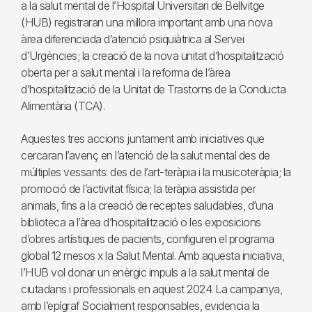
a la salut mental de l’Hospital Universitari de Bellvitge
(HUB) registraran una millora important amb una nova
àrea diferenciada d’atenció psiquiàtrica al Servei
d’Urgències; la creació de la nova unitat d’hospitalització
oberta per a salut mental i la reforma de l’àrea
d’hospitalització de la Unitat de Trastorns de la Conducta
Alimentària (TCA).
Aquestes tres accions juntament amb iniciatives que
cercaran l’avenç en l’atenció de la salut mental des de
múltiples vessants: des de l’art-teràpia i la musicoteràpia; la
promoció de l’activitat física; la teràpia assistida per
animals, fins a la creació de receptes saludables, d’una
biblioteca a l’àrea d’hospitalització o les exposicions
d’obres artístiques de pacients, configuren el programa
global 12 mesos x la Salut Mental. Amb aquesta iniciativa,
l’HUB vol donar un enèrgic impuls a la salut mental de
ciutadans i professionals en aquest 2024. La campanya,
amb l’epígraf Socialment responsables, evidencia la