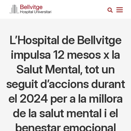
Skip
Search
to
Togg
main
navig
content
L’Hospital de Bellvitge
impulsa 12 mesos x la
Salut Mental, tot un
seguit d’accions durant
el 2024 per a la millora
de la salut mental i el
benestar emocional