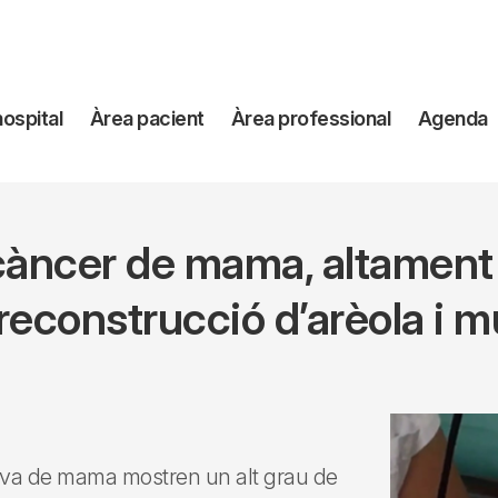
avegación
hospital
Àrea pacient
Àrea professional
Agenda
incipal
càncer de mama, altament 
reconstrucció d’arèola i 
ctiva de mama mostren un alt grau de