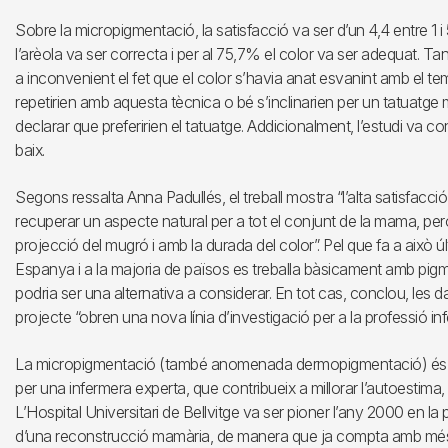
Sobre la micropigmentació, la satisfacció va ser d’un 4,4 entre 1 
l’arèola va ser correcta i per al 75,7% el color va ser adequat.
a inconvenient el fet que el color s’havia anat esvanint amb el te
repetirien amb aquesta tècnica o bé s’inclinarien per un tatuat
declarar que preferirien el tatuatge. Addicionalment, l’estudi va c
baix.
Segons ressalta Anna Padullés, el treball mostra “l’alta satisfacció
recuperar un aspecte natural per a tot el conjunt de la mama, però
projecció del mugró i amb la durada del color”. Pel que fa a això
Espanya i a la majoria de països es treballa bàsicament amb pigm
podria ser una alternativa a considerar. En tot cas, conclou, les d
projecte “obren una nova línia d’investigació per a la professió in
La micropigmentació (també anomenada dermopigmentació) és un 
per una infermera experta, que contribueix a millorar l’autoestima, l
L’Hospital Universitari de Bellvitge va ser pioner l’any 2000 en
d’una reconstrucció mamària, de manera que ja compta amb més 