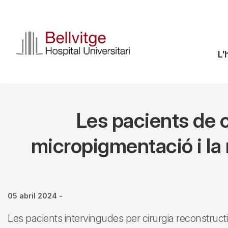
Vés
al
contingut
N
L'
pr
Les pacients de 
micropigmentació i la 
05 abril 2024
-
Les pacients intervingudes per cirurgia reconstru