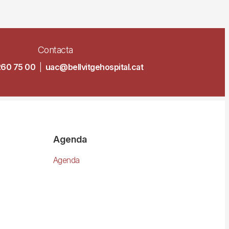
Contacta
260 75 00
|
uac@bellvitgehospital.cat
Agenda
Agenda