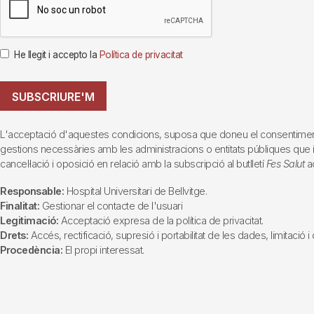
He llegit i accepto la
Política de privacitat
SUBSCRIURE'M
L'acceptació d'aquestes condicions, suposa que doneu el consentiment al 
gestions necessàries amb les administracions o entitats públiques que inte
cancel·lació i oposició en relació amb la subscripció al butlletí
Fes Salut
ad
Responsable:
Hospital Universitari de Bellvitge.
Finalitat:
Gestionar el contacte de l'usuari
Legitimació:
Acceptació expresa de la política de privacitat.
Drets:
Accés, rectificació, supresió i portabilitat de les dades, limitació 
Procedència:
El propi interessat.