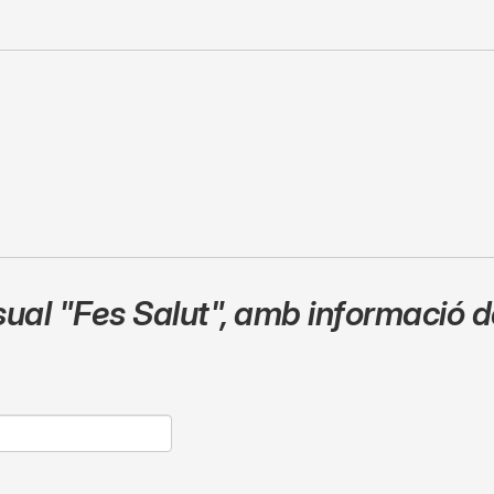
sual
"Fes Salut"
,
amb informació de