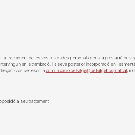
tractament de les vostres dades personals per a la prestació dels servei
rvinguin en la tramitació, i la seva posterior incorporació en l'esmentat 
reçant-vos per escrit a
comunicacio.bellvitge@bellvitgehospital.cat
, in
i oposició al seu tractament.