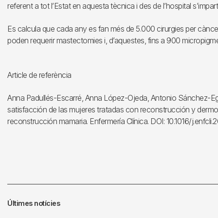
referent a tot l’Estat en aquesta tècnica i des de l’hospital s’impar
Es calcula que cada any es fan més de 5.000 cirurgies per cànce
poden requerir mastectomies i, d’aquestes, fins a 900 micropig
Article de referència
Anna Padullés-Escarré, Anna López-Ojeda, Antonio Sánchez-E
satisfacción de las mujeres tratadas con reconstrucción y derm
reconstrucción mamaria. Enfermería Clínica. DOI: 10.1016/j.enfcli.
Últimes notícies