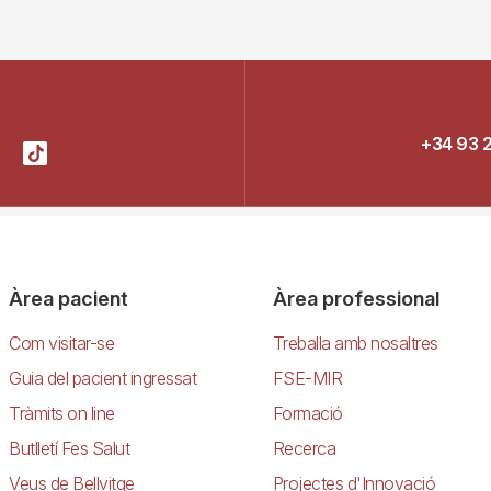
+34 93 
Àrea pacient
Àrea professional
Com visitar-se
Treballa amb nosaltres
Guia del pacient ingressat
FSE-MIR
Tràmits on line
Formació
Butlletí Fes Salut
Recerca
Veus de Bellvitge
Projectes d'Innovació