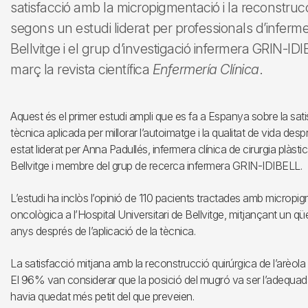
satisfacció amb la micropigmentació i la reconstrucci
segons un estudi liderat per professionals d’infermer
Bellvitge i el grup d’investigació infermera GRIN-I
març la revista científica
Enfermería Clínica
.
Aquest és el primer estudi ampli que es fa a Espanya sobre la sa
tècnica aplicada per millorar l’autoimatge i la qualitat de vida des
estat liderat per Anna Padullés, infermera clínica de cirurgia plàsti
Bellvitge i membre del grup de recerca infermera GRIN-IDIBELL.
L’estudi ha inclòs l’opinió de 110 pacients tractades amb micro
oncològica a l’Hospital Universitari de Bellvitge, mitjançant un qüe
anys després de l’aplicació de la tècnica.
La satisfacció mitjana amb la reconstrucció quirúrgica de l’arèola 
El 96% van considerar que la posició del mugró va ser l’adequad
havia quedat més petit del que preveien.