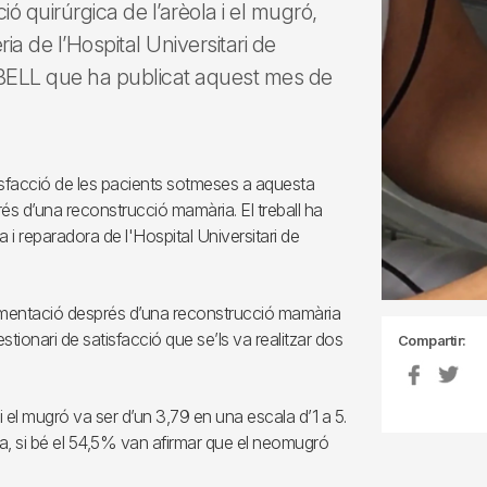
ó quirúrgica de l’arèola i el mugró,
ia de l’Hospital Universitari de
DIBELL que ha publicat aquest mes de
tisfacció de les pacients sotmeses a aquesta
prés d’una reconstrucció mamària. El treball ha
ca i reparadora de l'Hospital Universitari de
pigmentació després d’una reconstrucció mamària
stionari de satisfacció que se’ls va realitzar dos
Compartir:
i el mugró va ser d’un 3,79 en una escala d’1 a 5.
a, si bé el 54,5% van afirmar que el neomugró