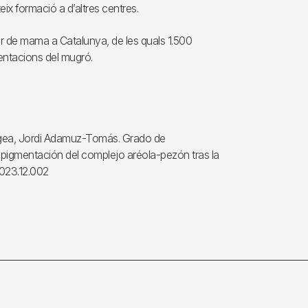
teix formació a d’altres centres.
r de mama a Catalunya, de les quals 1.500
mentacions del mugró.
gea, Jordi Adamuz-Tomás. Grado de
opigmentación del complejo aréola-pezón tras la
2023.12.002