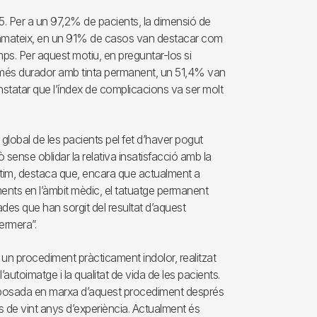
i 5. Per a un 97,2% de pacients, la dimensió de
 Tanmateix, en un 91% de casos van destacar com
mps. Per aquest motiu, en preguntar-los si
ge més durador amb tinta permanent, un 51,4% van
onstatar que l’índex de complicacions va ser molt
 global de les pacients pel fet d’haver pogut
 sense oblidar la relativa insatisfacció amb la
 últim, destaca que, encara que actualment a
ents en l’àmbit mèdic, el tatuatge permanent
ades que han sorgit del resultat d’aquest
fermera”.
procediment pràcticament indolor, realitzat
’autoimatge i la qualitat de vida de les pacients.
 la posada en marxa d’aquest procediment després
de vint anys d’experiència. Actualment és