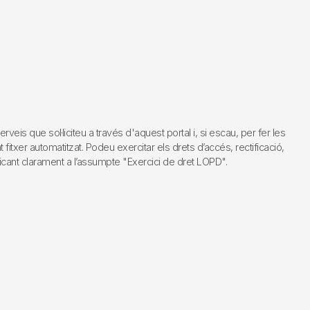
s que sol·liciteu a través d'aquest portal i, si escau, per fer les
fitxer automatitzat. Podeu exercitar els drets d’accés, rectificació,
dicant clarament a l’assumpte "Exercici de dret LOPD".