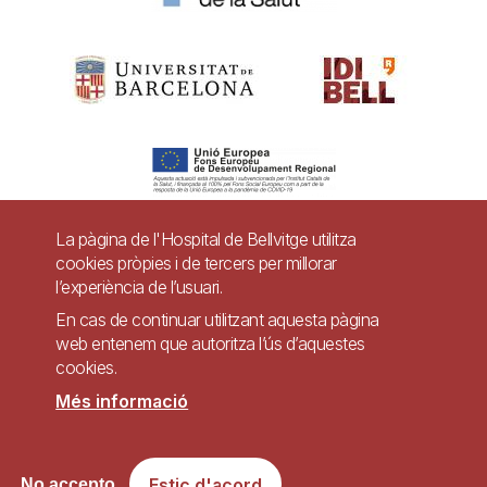
La pàgina de l'Hospital de Bellvitge utilitza
cookies pròpies i de tercers per millorar
Pie
l’experiència de l’usuari.
Contacte
de
En cas de continuar utilitzant aquesta pàgina
Accessibilitat
Avís legal
Ajuda
web entenem que autoritza l’ús d’aquestes
página
cookies.
Política de Privacitat de Sistemes de Vigilància
Mapa web
Més informació
Imagen
Lloc web accessible de conformitat amb el Reial Decret 1112/2018, de 7 de
Estic d'acord
No accepto
setembre, sobre accessibilitat dels llocs web i aplicacions per a dispositius