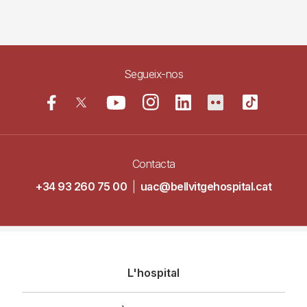
Segueix-nos
Contacta
+34 93 260 75 00
|
uac@bellvitgehospital.cat
Navegació
L'hospital
principal