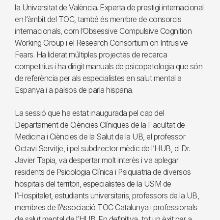
la Universitat de València. Experta de prestigi internacional
en l’àmbit del TOC, també és membre de consorcis
internacionals, com l’Obsessive Compulsive Cognition
Working Group i el Research Consortium on Intrusive
Fears. Ha liderat múltiples projectes de recerca
competitius i ha dirigit manuals de psicopatologia que són
de referència per als especialistes en salut mental a
Espanya i a països de parla hispana.
La sessió que ha estat inaugurada pel cap del
Departament de Ciències Clíniques de la Facultat de
Medicina i Ciències de la Salut de la UB, el professor
Octavi Servitje, i pel subdirector mèdic de l’HUB, el Dr.
Javier Tapia, va despertar molt interès i va aplegar
residents de Psicologia Clínica i Psiquiatria de diversos
hospitals del territori, especialistes de la USM de
l’Hospitalet, estudiants universitaris, professors de la UB,
membres de l’Associació TOC Catalunya i professionals
de salut mental de l’HUB. En definitiva, tot un èxit per a