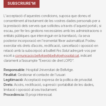
SUBSCRIURE'M
L'acceptació d'aquestes condicions, suposa que doneu el
consentiment al tractament de les vostres dades personals per a
la prestació dels serveis que sol·liciteu a través d'aquest portal i, si
escau, per fer les gestions necessàries amb les administracions o
entitats públiques que intervinguin en la tramitació, i la seva
posterior incorporació en l'esmentat fitxer automatitzat. Podeu
exercitar els drets d’accés, rectificació, cancel·lació i oposició en
relació amb la subscripció al butlletí
Fes Salut
adreçant-vos per
escrit a
comunicacio.bellvitge@bellvitgehospital.cat
, indicant
clarament a l’assumpte "Exercici de dret LOPD".
Responsable:
Hospital Universitari de Bellvitge.
Finalitat:
Gestionar el contacte de l'usuari
Legitimació:
Acceptació expresa de la política de privacitat.
Drets:
Accés, rectificació, supresió i portabilitat de les dades,
limitació i oposició al seu tractament.
Procedència:
El propi interessat.