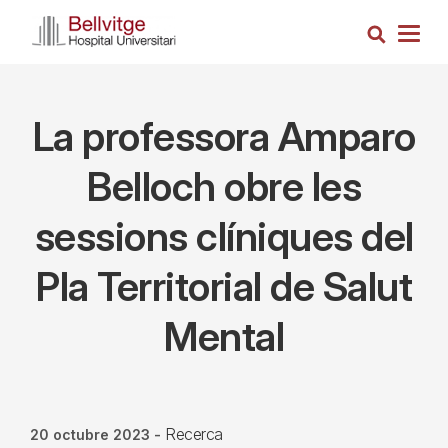
Vés
Cerca
al
Togg
contingut
navig
La professora Amparo
Belloch obre les
sessions clíniques del
Pla Territorial de Salut
Mental
Recerca
20 octubre 2023
-