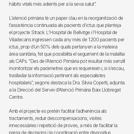
hàbits vitals més adients per a la seva salut”.
L’atenció primària té un paper clau en la reorganització de
l’assistència continuada als pacients d’ictus que planteja
el projecte Strack. L’Hospital de Bellvitge i l’Hospital de
Viladecans ingressen cada any més de 1.200 pacients per
ictus, prop d’un 50% dels quals pertanyen a la mateixa
àrea sanitària, fet que possibilita el seguiment de la malaltia
als CAPs. “Des de l’Atenció Primària pot resultar més senzill
monitoritzar els paràmetres que es requereixin i, si s’escau,
traslladar la informació pertinent als especialistes
hospitalaris”, segons destaca la Dra. Silvia Copetti, adjunta
a la Direcció del Servei d’Atenció Primària Baix Llobregat
Centre.
Amb el projecte es pretén facilitar l’adherència als
tractaments, reduir descompensacions, visites
innecessàries i repetició de proves, a més de facilitar la
presa de decisions i la coordinació entre dispositius