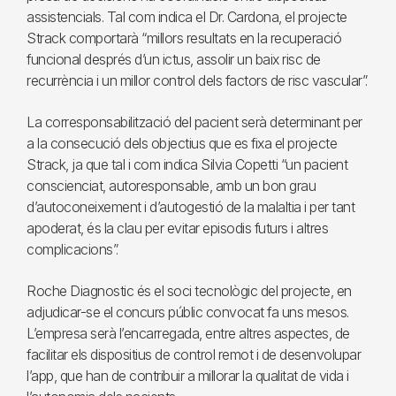
assistencials. Tal com indica el Dr. Cardona, el projecte
Strack comportarà “millors resultats en la recuperació
funcional després d’un ictus, assolir un baix risc de
recurrència i un millor control dels factors de risc vascular”.
La corresponsabilització del pacient serà determinant per
a la consecució dels objectius que es fixa el projecte
Strack, ja que tal i com indica Silvia Copetti “un pacient
conscienciat, autoresponsable, amb un bon grau
d’autoconeixement i d’autogestió de la malaltia i per tant
apoderat, és la clau per evitar episodis futurs i altres
complicacions”.
Roche Diagnostic és el soci tecnològic del projecte, en
adjudicar-se el concurs públic convocat fa uns mesos.
L’empresa serà l’encarregada, entre altres aspectes, de
facilitar els dispositius de control remot i de desenvolupar
l’app, que han de contribuir a millorar la qualitat de vida i