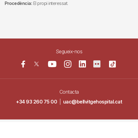
Procedència:
El propi interessat.
Segueix-nos
Contacta
+34 93 260 75 00
|
uac@bellvitgehospital.cat
Navegació