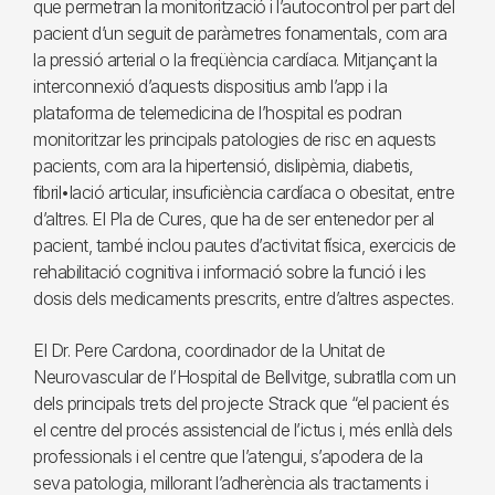
que permetran la monitorització i l’autocontrol per part del
pacient d’un seguit de paràmetres fonamentals, com ara
la pressió arterial o la freqüència cardíaca. Mitjançant la
interconnexió d’aquests dispositius amb l’app i la
plataforma de telemedicina de l’hospital es podran
monitoritzar les principals patologies de risc en aquests
pacients, com ara la hipertensió, dislipèmia, diabetis,
fibril•lació articular, insuficiència cardíaca o obesitat, entre
d’altres. El Pla de Cures, que ha de ser entenedor per al
pacient, també inclou pautes d’activitat física, exercicis de
rehabilitació cognitiva i informació sobre la funció i les
dosis dels medicaments prescrits, entre d’altres aspectes.
El Dr. Pere Cardona, coordinador de la Unitat de
Neurovascular de l’Hospital de Bellvitge, subratlla com un
dels principals trets del projecte Strack que “el pacient és
el centre del procés assistencial de l’ictus i, més enllà dels
professionals i el centre que l’atengui, s’apodera de la
seva patologia, millorant l’adherència als tractaments i