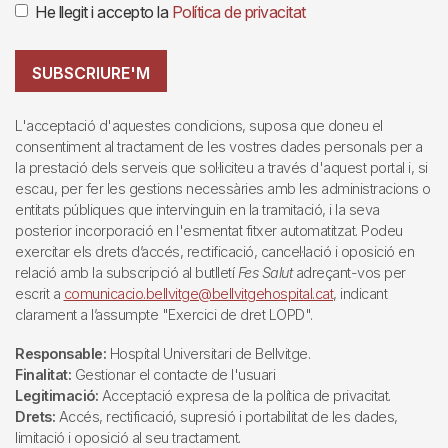
He llegit i accepto la
Política de privacitat
SUBSCRIURE'M
L'acceptació d'aquestes condicions, suposa que doneu el
consentiment al tractament de les vostres dades personals per a
la prestació dels serveis que sol·liciteu a través d'aquest portal i, si
escau, per fer les gestions necessàries amb les administracions o
entitats públiques que intervinguin en la tramitació, i la seva
posterior incorporació en l'esmentat fitxer automatitzat. Podeu
exercitar els drets d’accés, rectificació, cancel·lació i oposició en
relació amb la subscripció al butlletí
Fes Salut
adreçant-vos per
escrit a
comunicacio.bellvitge@bellvitgehospital.cat
, indicant
clarament a l’assumpte "Exercici de dret LOPD".
Responsable:
Hospital Universitari de Bellvitge.
Finalitat:
Gestionar el contacte de l'usuari
Legitimació:
Acceptació expresa de la política de privacitat.
Drets:
Accés, rectificació, supresió i portabilitat de les dades,
limitació i oposició al seu tractament.