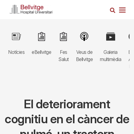
Vés
Cerca
al
Togg
contingut
navig
Navegació
Image
Image
Image
Image
Image
Im
principal
Notícies
eBellvitge
Fes
Veus de
Galeria
Bl
3r
Salut
Bellvitge
multimèdia
Au
nivell
E
El deteriorament
cognitiu en el càncer de
pulmó, un trastorn