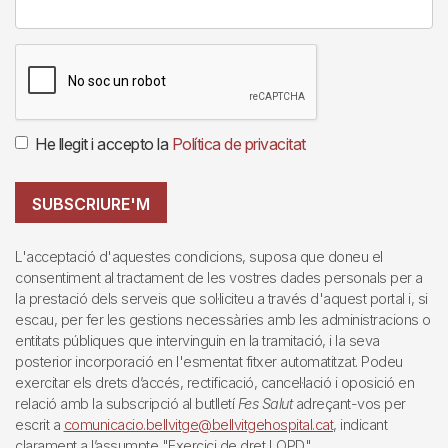
He llegit i accepto la
Política de privacitat
SUBSCRIURE'M
L'acceptació d'aquestes condicions, suposa que doneu el
consentiment al tractament de les vostres dades personals per a
la prestació dels serveis que sol·liciteu a través d'aquest portal i, si
escau, per fer les gestions necessàries amb les administracions o
entitats públiques que intervinguin en la tramitació, i la seva
posterior incorporació en l'esmentat fitxer automatitzat. Podeu
exercitar els drets d’accés, rectificació, cancel·lació i oposició en
relació amb la subscripció al butlletí
Fes Salut
adreçant-vos per
escrit a
comunicacio.bellvitge@bellvitgehospital.cat
, indicant
clarament a l’assumpte "Exercici de dret LOPD".