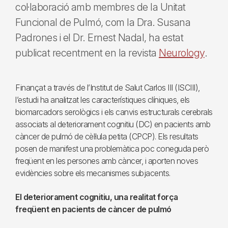
col·laboració amb membres de la Unitat
Funcional de Pulmó, com la Dra. Susana
Padrones i el Dr. Ernest Nadal, ha estat
publicat recentment en la revista
Neurology
.
Finançat a través de l’Institut de Salut Carlos III (ISCIII),
l’estudi ha analitzat les característiques clíniques, els
biomarcadors serològics i els canvis estructurals cerebrals
associats al deteriorament cognitiu (DC) en pacients amb
càncer de pulmó de cèl·lula petita (CPCP). Els resultats
posen de manifest una problemàtica poc coneguda però
freqüent en les persones amb càncer, i aporten noves
evidències sobre els mecanismes subjacents.
El deteriorament cognitiu, una realitat força
freqüent en pacients de càncer de pulmó