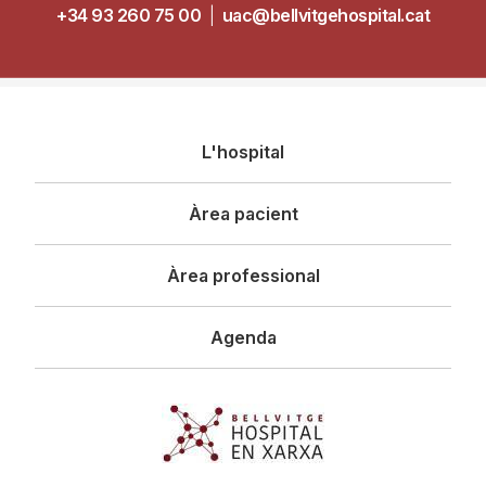
+34 93 260 75 00
|
uac@bellvitgehospital.cat
Navegació
L'hospital
principal
Àrea pacient
Àrea professional
Agenda
Imagen