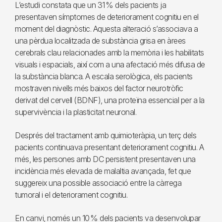
L’estudi constata que un 31 % dels pacients ja
presentaven símptomes de deteriorament cognitiu en el
moment del diagnòstic. Aquesta alteració s’associava a
una pèrdua localitzada de substància grisa en àrees
cerebrals clau relacionades amb la memòria i les habilitats
visuals i espacials, així com a una afectació més difusa de
la substància blanca. A escala serològica, els pacients
mostraven nivells més baixos del factor neurotròfic
derivat del cervell (BDNF), una proteïna essencial per a la
supervivència i la plasticitat neuronal.
Després del tractament amb quimioteràpia, un terç dels
pacients continuava presentant deteriorament cognitiu. A
més, les persones amb DC persistent presentaven una
incidència més elevada de malaltia avançada, fet que
suggereix una possible associació entre la càrrega
tumoral i el deteriorament cognitiu.
En canvi, només un 10 % dels pacients va desenvolupar