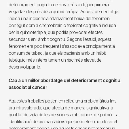
deteriorament cognitiu de novo -és a dir, per primera
vegada- després de la quimioteràpia. Aquest percentatge
indica una incidència relativament baixa del fenomen
conegut com a chemobrain o toxicitat cognitiva induïda
per la quimioteràpia, que podria provocar efectes
secundaris en l’àmbit cognitiu. Segons l’estudi, aquest
fenomen era poc freqüent i s’associava principalment al
consum de tabac, ja que els pacients amb un hàbit
tabàquic més intens tenien un risc més elevat de
desenvolupar-lo.
Cap a un millor abordatge del deteriorament cognitiu
associat al càncer
Aquestes troballes posen en relleu una problemàtica fins
ara infravalorada, que afecta de manera significativa la
qualitat de vida de les persones amb càncer de pulmó. La
identificació de biomarcadors que permeten monitorar el
deteriorament cognitiu en aquests casos pot marcar un