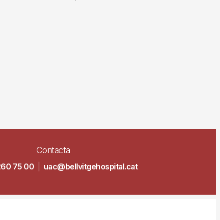
Contacta
260 75 00
|
uac@bellvitgehospital.cat