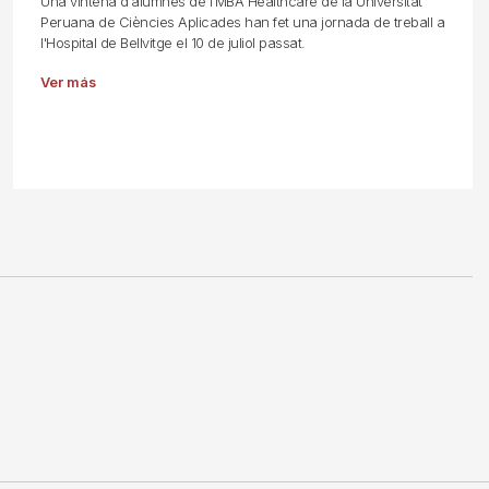
Una vintena d'alumnes de l'MBA Healthcare de la Universitat
Peruana de Ciències Aplicades han fet una jornada de treball a
l'Hospital de Bellvitge el 10 de juliol passat.
Ver más