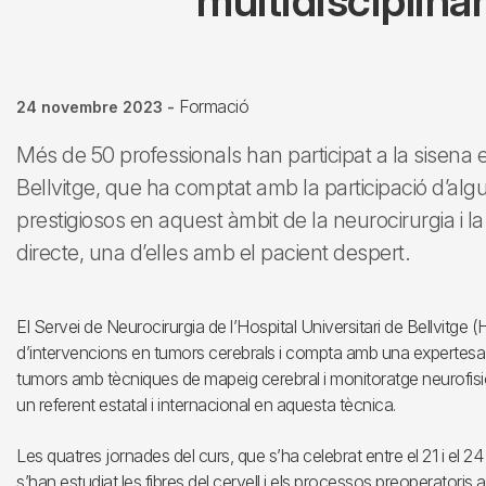
multidisciplinà
Formació
24 novembre 2023
-
Més de 50 professionals han participat a la sisena 
Bellvitge, que ha comptat amb la participació d’alg
prestigiosos en aquest àmbit de la neurocirurgia i l
directe, una d’elles amb el pacient despert.
El Servei de Neurocirurgia de l’Hospital Universitari de Bellvitge
d’intervencions en tumors cerebrals i compta amb una expertesa
tumors amb tècniques de mapeig cerebral i monitoratge neurofisio
un referent estatal i internacional en aquesta tècnica.
Les quatres jornades del curs, que s’ha celebrat entre el 21 i el 24
s’han estudiat les fibres del cervell i els processos preoperator