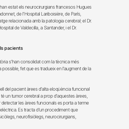
 han estat els neurocirurgians francesos Hugues
onnet, de l’Hospital Lariboisière, de París,
tge relacionada amb la patologia cerebral; el Dr.
spital de Valdecilla, a Santander, i el Dr.
ls pacients
atòria s’han consolidat com la tècnica més
 possible, fet que es tradueix en l’augment de la
ll del pacient àrees d’alta eloqüència funcional
 té un tumor cerebral a prop d’aquestes àrees,
r detectar les àrees funcionals es porta a terme
 elèctrica. Es tracta d’un procediment que
sicòlegs, neurofisiòlegs, neurocirurgians,