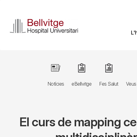
Vés
al
contingut
N
L'
pr
Navegació
Image
Image
Image
principal
Notícies
eBellvitge
Fes Salut
Veus 
3r
nivell
El curs de mapping cer