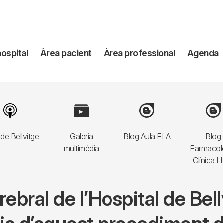
avegación
hospital
Àrea pacient
Àrea professional
Agenda
incipal
Image
Image
Image
Imag
de Bellvitge
Galeria
Blog Aula ELA
Blog
multimèdia
Farmacol
Clínica 
ebral de l’Hospital de Bell