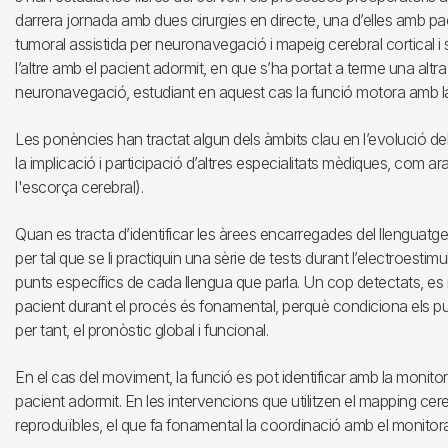
darrera jornada amb dues cirurgies en directe, una d’elles amb pac
tumoral assistida per neuronavegació i mapeig cerebral cortical i s
l’altre amb el pacient adormit, en que s’ha portat a terme una altr
neuronavegació, estudiant en aquest cas la funció motora amb la 
Les ponències han tractat algun dels àmbits clau en l’evolució 
la implicació i participació d’altres especialitats mèdiques, com ar
l'escorça cerebral).
Quan es tracta d’identificar les àrees encarregades del llenguatge,
per tal que se li practiquin una sèrie de tests durant l’electroesti
punts específics de cada llengua que parla. Un cop detectats, es
pacient durant el procés és fonamental, perquè condiciona els pun
per tant, el pronòstic global i funcional.
En el cas del moviment, la funció es pot identificar amb la monitor
pacient adormit. En les intervencions que utilitzen el mapping ce
reproduïbles, el que fa fonamental la coordinació amb el monitora