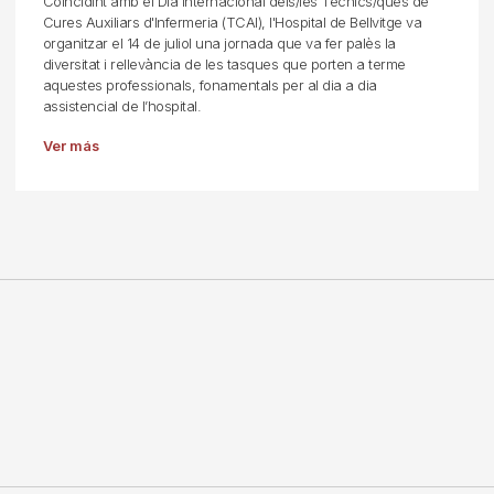
Coincidint amb el Dia Internacional dels/les Tècnics/ques de
Cures Auxiliars d'Infermeria (TCAI), l'Hospital de Bellvitge va
organitzar el 14 de juliol una jornada que va fer palès la
diversitat i rellevància de les tasques que porten a terme
aquestes professionals, fonamentals per al dia a dia
assistencial de l’hospital.
Ver más