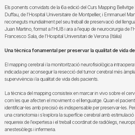
Els ponents convidats de la 6a edició del Curs Mapping Bellvitge
Duffau, de l’Hospital Universitaire de Montpellier, i Emmanuel Mand
reconeguts mundialment pel seu treball de preservació del llengua
Juan Martino, format a l’HUB i ara a l’equip de neurocirurgia de l’Ho
Francesco Sala, de l’Hospital Universitari de Verona (Itàlia)
Una tècnica fonamental per preservar la qualitat de vida de
El mapping cerebral i la monitorització neurofisiològica intraoper
indicada per aconseguir la resecció del tumor cerebral més àmplia
supervivència i la qualitat de vida dels pacients.
La tècnica del mapping consisteix en marcar in vivo sobre el cerve
com les que afecten el moviment o el llenguatge. Quan el pacient
identificar-les amb precisió és indispensable per preservar-les. Pe
una craniotomia i s’explora la superfície cerebral amb estimulació
requereix de l’expertesa i el treball coordinat de radiòlegs, neurop
anestesiòlegs i infermeria.