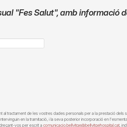
sual
"Fes Salut"
,
amb informació de
tractament de les vostres dades personals per a la prestació dels servei
rvinguin en la tramitació, i la seva posterior incorporació en l'esmentat 
reçant-vos per escrit a
comunicacio.bellvitge@bellvitgehospital.cat
, in