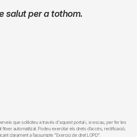
 salut per a tothom.
s que sol·liciteu a través d'aquest portal i, si escau, per fer les
fitxer automatitzat. Podeu exercitar els drets d’accés, rectificació,
dicant clarament a l’assumpte "Exercici de dret LOPD".