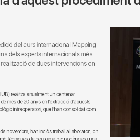
ria d’aquest procediment 
edició del curs internacional Mapping
uns dels experts internacionals més
a realització de dues intervencions en
 (HUB) realitza anualment un centenar
 de més de 20 anys en l’extracció d’aquests
lògic intraoperatori, que l’han consolidat com
 de novembre, han inclòs treball al laboratori, on
is amb tècniques de neuroimatge; ponències i una