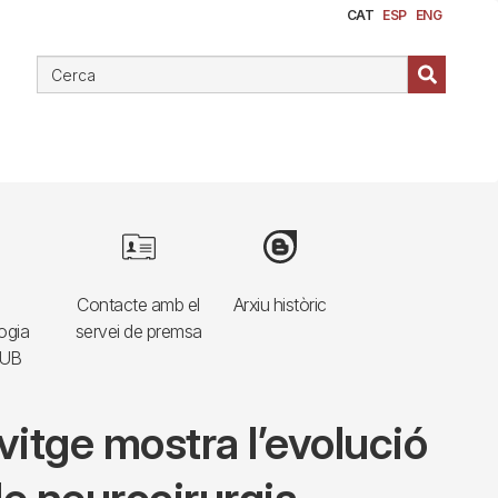
CAT
ESP
ENG
e
Image
Image
Contacte amb el
Arxiu històric
ogia
servei de premsa
HUB
vitge mostra l’evolució