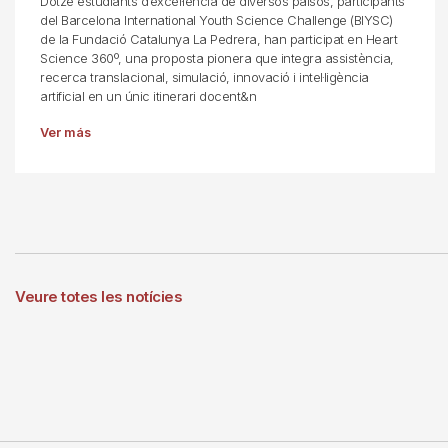
Dotze estudiants d’excel·lència de diversos països, participants
del Barcelona International Youth Science Challenge (BIYSC)
de la Fundació Catalunya La Pedrera, han participat en Heart
Science 360º, una proposta pionera que integra assistència,
recerca translacional, simulació, innovació i intel·ligència
artificial en un únic itinerari docent&n
Ver más
Veure totes les notícies