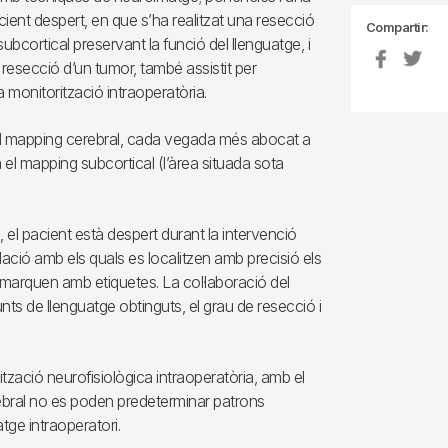
ient despert, en que s’ha realitzat una resecció
Compartir:
ubcortical preservant la funció del llenguatge, i
a resecció d’un tumor, també assistit per
monitorització intraoperatòria.
del mapping cerebral, cada vegada més abocat a
a el mapping subcortical (l’àrea situada sota
 el pacient està despert durant la intervenció
mulació amb els quals es localitzen amb precisió els
 marquen amb etiquetes. La col·laboració del
ts de llenguatge obtinguts, el grau de resecció i
ització neurofisiològica intraoperatòria, amb el
rebral no es poden predeterminar patrons
tge intraoperatori.