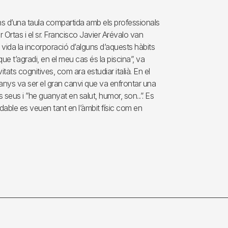
bans d’una taula compartida amb els professionals
 Ortas i el sr. Francisco Javier Arévalo van
e vida la incorporació d’alguns d’aquests hàbits
que t’agradi, en el meu cas és la piscina”, va
tats cognitives, com ara estudiar italià. En el
anys va ser el gran canvi que va enfrontar una
s seus i ”he guanyat en salut, humor, son...”. Es
udable es veuen tant en l’àmbit físic com en