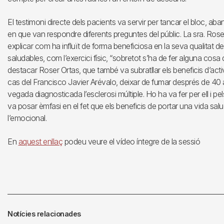
El testimoni directe dels pacients va servir per tancar el bloc, a
en que van respondre diferents preguntes del públic. La sra. Roser
explicar com ha influït de forma beneficiosa en la seva qualitat d
saludables, com l’exercici físic, “sobretot s’ha de fer alguna cosa 
destacar Roser Ortas, que també va subratllar els beneficis d’activi
cas del Francisco Javier Arévalo, deixar de fumar després de 40 
vegada diagnosticada l’esclerosi múltiple. Ho ha va fer per ell i pel
va posar èmfasi en el fet que els beneficis de portar una vida sal
l’emocional.
En
aquest enllaç
podeu veure el vídeo íntegre de la sessió
Notícies relacionades