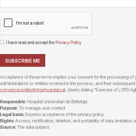
I have read and accept the
Privacy Policy
SUBSCRIBE ME
Acceptance of these terms implies your consent for the processing of yo
administrations or entities involved in the process, and their subsequent 
comunicacio@bellvitgehospital.cat
, clearly stating "Exercise of LOPD righ
Responsible:
Hospital Universitari de Bellvitge.
Purpose:
To manage user contact
Legal basis:
Express acceptance of the privacy policy.
Rights:
Access, rectification, deletion, and portability of data, limitation,
Source:
The data subject.