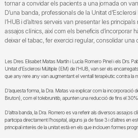
tornar a convidar els pacients a una jornada on van 
D’una banda, professionals de la Unitat d’Esclerosi
l’HUB i d’altres serveis van presentar les principals
assajos clínics, així com els beneficis d’incorporar
deixar el tabac, fer exercici regular, consolidar una 
Les Dres. Elisabet Matas Martín i Lucía Romero Pinel i els Drs. Pa
Unitat d’Esclerosi Múltiple (EM) de l’HUB, van ser els encarregats
que any rere any van augmentant el ventall terapèutic contra la ma
D’aquesta forma, la Dra. Matas va explicar com la incorporació de
Bruton), com el tolebrunitib, apunten una reducció de fins el 30% 
D’altra banda, la Dra. Romero es va referir als diversos assajos c
participa directament l’hospital, alguns ja de fase 3 i d’altres en 
principal interès de la unitat està en els que inclouen formes prog