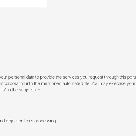
ur personal data to provide the services you request through this porta
incorporation into the mentioned automated file. You may exercise your rig
ts" in the subject line.
 and objection to its processing.