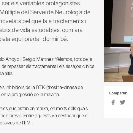
ser els veritables protagonistes.
 Múltiple del Servei de Neurologia de
 novetats pel que fa a tractaments i
 hàbits de vida saludables, com ara
dieta equilibrada i dormir bé.
blo Arroyo i Sergio Martínez Yélamos, tots de la
 de repassar els tractaments i els assajos clínics
laltia.
ls inhibidors de la BTK (tirosina-cinasa de
Compartir:
en la progressió de la malaltia.
línics que estan en marxa, en molts dels quals
estadis previs. Entre aquests va destacar que el
ressives de l’EM.