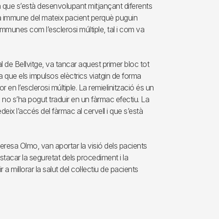
a que s’està desenvolupant mitjançant diferents
ema immune del mateix pacient perquè puguin
immunes com l’esclerosi múltiple, tal i com va
l de Bellvitge, va tancar aquest primer bloc tot
ta que els impulsos elèctrics viatgin de forma
r en l’esclerosi múltiple. La remielinització és un
a no s’ha pogut traduir en un fàrmac efectiu. La
x l’accés del fàrmac al cervell i que s’està
eresa Olmo, van aportar la visió dels pacients
tacar la seguretat dels procediment i la
a millorar la salut del col·lectiu de pacients