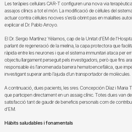
Les teràpies cel·lulars CAR-T configuren una nova via terapèutic
assajos clínics a tot el món. La modificació de cèl·lules del sist
actuar contra cèl·lules nocives s’està obrint pas en malalties auto
explicar el Dr. Pablo Arroyo.
El Dr. Sergio Martínez Yélamos, cap de la Unitat d’EM de l’Hospita
parlant de regeneració de la mielina, la capa protectora que facili
ràpida entre les neurones i que el sistema immunitari ataca per erro
objectiu llargament perseguit pels investigadors, però que fins ar
responsable és l’anomenada barrera hematoencefàlica, que impedei
investigant superar amb l’ajuda d’un transportador de molècules.
A continuació, dues pacients, les sres. Concepción Díaz i Maria T
que participen directament en un assaig clínic. Totes dues van des
satisfacció tant de gaudir de beneficis personals com de contribuir 
d’EM.
Hàbits saludables i fonamentals