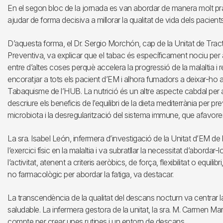
En el segon bloc de la jornada es van abordar de manera molt pr
ajudar de forma decisiva a millorar la qualitat de vida dels pacient
D’aquesta forma, el Dr. Sergio Morchón, cap de la Unitat de Tr
Preventiva, va explicar que el tabac és específicament nociu per 
entre d’altes coses perquè accelera la progressió de la malaltia i r
encoratjar a tots els pacient d’EM i alhora fumadors a deixar-ho 
Tabaquisme de l’HUB. La nutrició és un altre aspecte cabdal per a l
descriure els beneficis de l’equilibri de la dieta mediterrània per pre
microbiota i la desregularització del sistema immune, que afavore
La sra. Isabel León, infermera d’investigació de la Unitat d’EM de l
l’exercici físic en la malaltia i va subratllar la necessitat d’abordar
l’activitat, atenent a criteris aeròbics, de força, flexibilitat o equili
no farmacològic per abordar la fatiga, va destacar.
La transcendència de la qualitat del descans nocturn va centrar la
saludable. La infermera gestora de la unitat, la sra. M. Carmen Mar
compte per crear unes rutines i un entorn de descans.