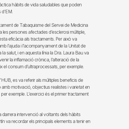
àctica hàbits de vida saludables que poden
s d’EM.
actament de Tabaquisme del Servei de Medicina
a les persones afectades d’esclerosi múltiple,
esta eficàcia als tractaments. Per això va
amb l’ajuda i l’acompanyament de la Unitat de
a salut, i en aquesta línia la Dra. Laura Bau va
venir la inflamació crònica, l’alteració de la
ix el consum d’ultraprocessats, per exemple.
’HUB, es va referir als múltiples beneficis de
-lo amb motivació, objectius realistes i varietat en
bri, per exemple. L’exercici és el primer tractament
 darrera intervenció al voltants dels hàbits
tín va recordar els principals elements a tenir en