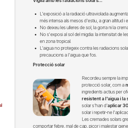
Vigila amb les radiacions solars…
L'exposició a la radiació ultraviolada augment
més intensa als mesos d'estiu, a gran altitud i e
No deixeu les ulleres de sol, la gorra ni la crem
No s'exposi al sol del migdia: la intensitat de 
en zona tropical.
L'aigua no protegeix contra les radiacions sol
precaucions a l'aigua que fos.
Protecció solar
Recordeu sempre la imp
Imagen
protecció solar, com a
m
ingredients actius per of
resistent a l'aigua i la
l
solar s'han d'
aplicar 3
solar i repetir-ne l'aplic
Les cremades solars gr
comportar febre, mal de cap, picor i malestar gene