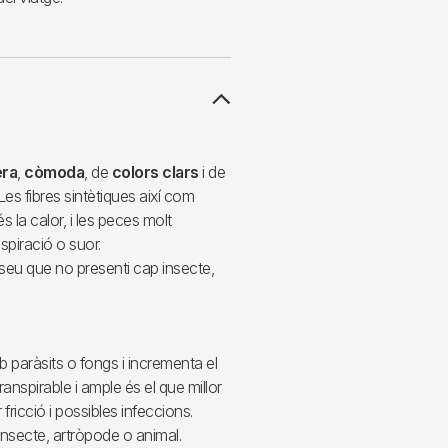
era
,
còmoda
, de
colors clars
i de
. Les fibres sintètiques així com
 la calor, i les peces molt
nspiració o suor.
seu que no presenti cap insecte,
b paràsits o fongs i incrementa el
transpirable i ample és el que millor
fricció i possibles infeccions.
nsecte, artròpode o animal.