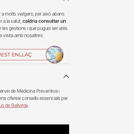
a molts viatgers, per això abans
 a la salut,
caldria consultar un
ar les gestions i que puguis ser atès
visita amb nosaltres:
servei de Medicina Preventiva i
, ens ofereix consells essencials per
s de Bellvitge
.