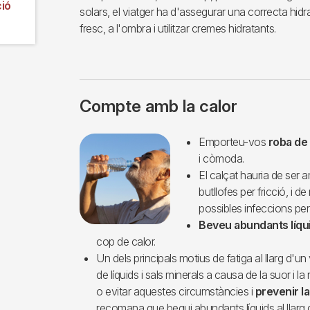
ió
solars, el viatger ha d'assegurar una correcta hi
fresc, a l'ombra i utilitzar cremes hidratants.
Compte amb la calor
Imagen
Emporteu-vos
roba de 
i còmoda.
El calçat hauria de ser a
butllofes per fricció, i de
possibles infeccions per
Beveu abundants líqu
cop de calor.
Un dels principals motius de fatiga al llarg d'u
de líquids i sals minerals a causa de la suor i la
o evitar aquestes circumstàncies i
prevenir l
recomana que begui abundants líquids al llarg d