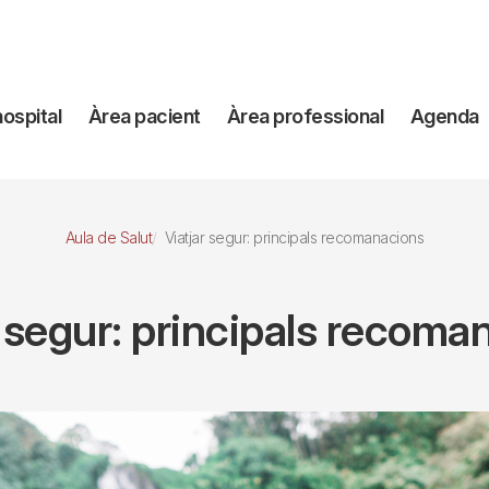
avegación
hospital
Àrea pacient
Àrea professional
Agenda
incipal
Aula de Salut
Viatjar segur: principals recomanacions
r segur: principals recoma