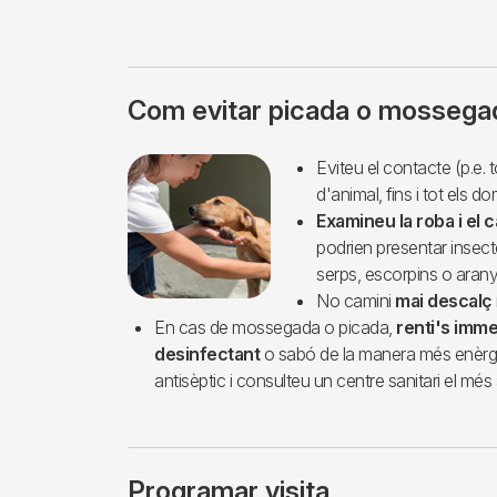
Com evitar picada o mossega
Imagen
Eviteu el contacte (p.e. 
d'animal, fins i tot els d
Examineu la roba i el c
podrien presentar insect
serps, escorpins o arany
No camini
mai descalç
En cas de mossegada o picada,
renti's imme
desinfectant
o sabó de la manera més enèrgic
antisèptic i consulteu un centre sanitari el més 
Programar visita