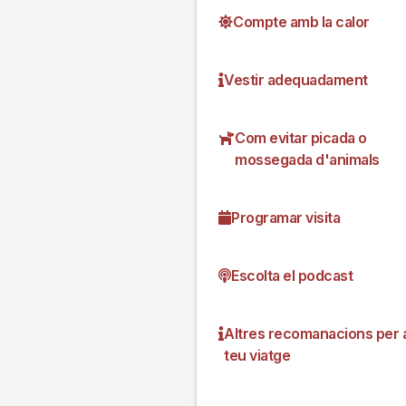
Compte amb la calor
Vestir adequadament
Com evitar picada o
mossegada d'animals
Programar visita
Escolta el podcast
Altres recomanacions per a
teu viatge