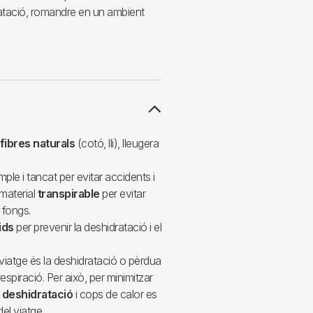
dratació, romandre en un ambient
fibres naturals
(cotó, lli), lleugera
mple i tancat per evitar accidents i
 material
transpirable
per evitar
 fongs.
ids
per prevenir la deshidratació i el
n viatge és la deshidratació o pèrdua
 respiració. Per això, per minimitzar
a deshidratació
i cops de calor es
el viatge.