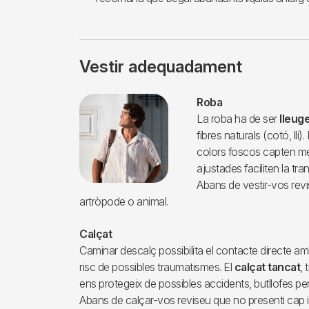
Vestir adequadament
Imagen
Roba
La roba ha de ser
lleug
fibres naturals (cotó, lli)
colors foscos capten més
ajustades faciliten la tra
Abans de vestir-vos revi
artròpode o animal.
Calçat
Caminar descalç possibilita el contacte directe am
risc de possibles traumatismes. El
calçat tancat
, 
ens protegeix de possibles accidents, butllofes per 
Abans de calçar-vos reviseu que no presenti cap i