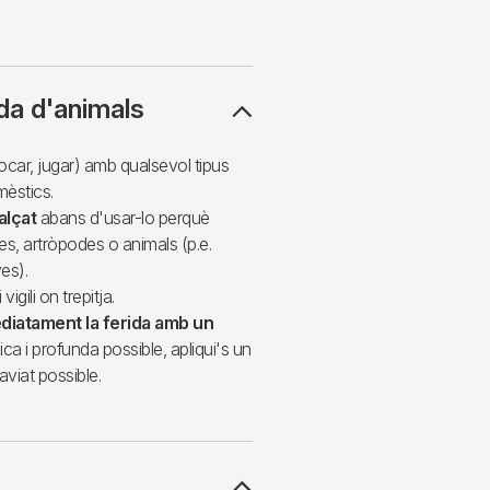
da d'animals
tocar, jugar) amb qualsevol tipus
omèstics.
alçat
abans d'usar-lo perquè
es, artròpodes o animals (p.e.
es).
i vigili on trepitja.
diatament la ferida
amb un
a i profunda possible, apliqui's un
aviat possible.