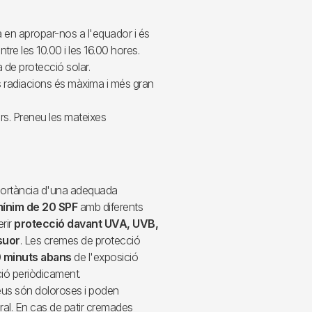
a en apropar-nos a l'equador i és
ntre les 10.00 i les 16.00 hores.
a de protecció solar.
les radiacions és màxima i més gran
ars. Preneu les mateixes
ortància d'una adequada
ínim de 20 SPF
amb diferents
erir
protecció davant UVA, UVB,
 suor
. Les cremes de protecció
0 minuts abans
de l'exposició
ació periòdicament.
eus són doloroses i poden
ral. En cas de patir cremades