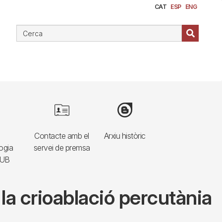
CAT
ESP
ENG
e
Image
Image
Contacte amb el
Arxiu històric
ogia
servei de premsa
HUB
la crioablació percutània