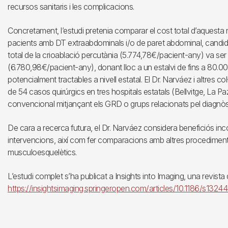
recursos sanitaris i les complicacions.
Concretament, l’estudi pretenia comparar el cost total d’aquesta
pacients amb DT extraabdominals i/o de paret abdominal, candidat
total de la crioablació percutània (5.774,78€/pacient-any) va ser i
(6.780,98€/pacient-any), donant lloc a un estalvi de fins a 80.00
potencialment tractables a nivell estatal. El Dr. Narváez i altres co
de 54 casos quirúrgics en tres hospitals estatals (Bellvitge, La Pa
convencional mitjançant els GRD o grups relacionats pel diagnòs
De cara a recerca futura, el Dr. Narváez considera beneficiós incor
intervencions, així com fer comparacions amb altres procediments 
musculoesquelètics.
L’estudi complet s’ha publicat a Insights into Imaging, una revis
https://insightsimaging.springeropen.com/articles/10.1186/s13