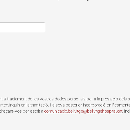
tractament de les vostres dades personals per a la prestació dels servei
rvinguin en la tramitació, i la seva posterior incorporació en l'esmentat 
reçant-vos per escrit a
comunicacio.bellvitge@bellvitgehospital.cat
, in