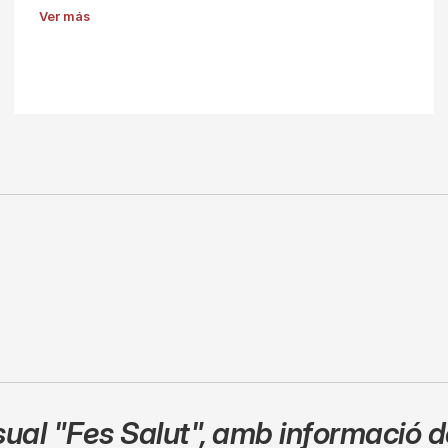
Ver más
sual
"Fes Salut"
,
amb informació de