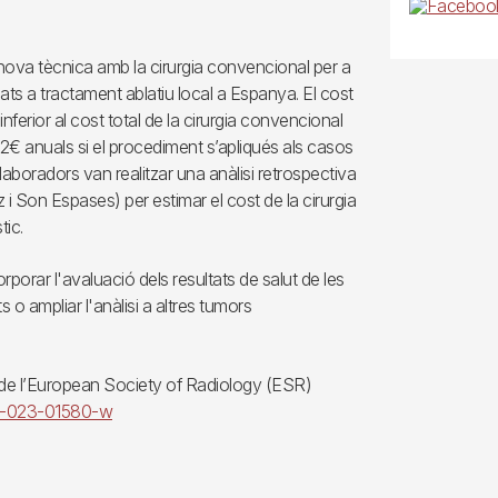
 nova tècnica amb la cirurgia convencional per a
s a tractament ablatiu local a Espanya. El cost
nferior al cost total de la cirurgia convencional
2€ anuals si el procediment s’apliqués als casos
l·laboradors van realitzar una anàlisi retrospectiva
z i Son Espases) per estimar el cost de la cirurgia
tic.
porar l'avaluació dels resultats de salut de les
o ampliar l'anàlisi a altres tumors
ta de l’European Society of Radiology (ESR)
244-023-01580-w