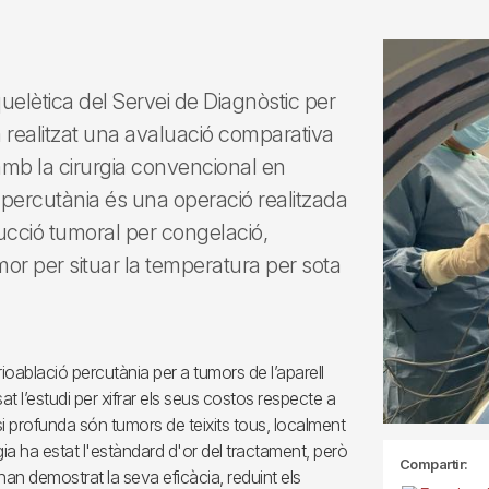
uelètica del Servei de Diagnòstic per
 realitzat una avaluació comparativa
 amb la cirurgia convencional en
percutània és una operació realitzada
ucció tumoral per congelació,
mor per situar la temperatura per sota
crioablació percutània per a tumors de l’aparell
 l’estudi per xifrar els seus costos respecte a
i profunda són tumors de teixits tous, localment
ia ha estat l'estàndard d'or del tractament, però
Compartir:
n demostrat la seva eficàcia, reduint els