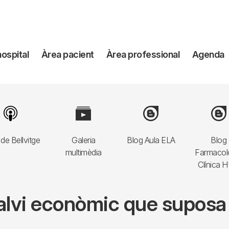
avegación
hospital
Àrea pacient
Àrea professional
Agenda
incipal
Image
Image
Image
Imag
de Bellvitge
Galeria
Blog Aula ELA
Blog
multimèdia
Farmacol
Clínica 
alvi econòmic que suposa 