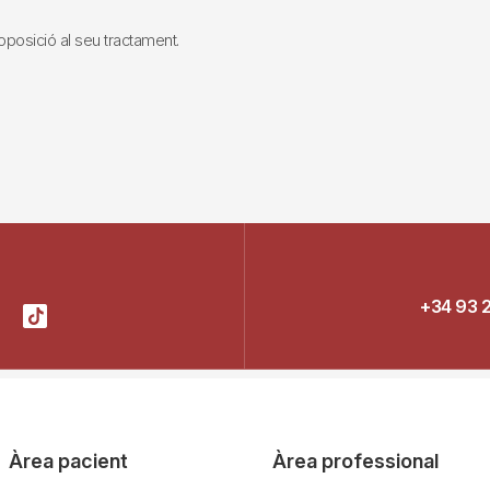
i oposició al seu tractament.
+34 93 
Àrea pacient
Àrea professional