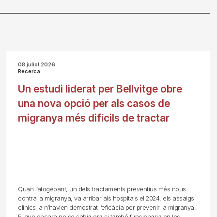
08 juliol 2026
Recerca
Un estudi liderat per Bellvitge obre
una nova opció per als casos de
migranya més difícils de tractar
Quan l’atogepant, un dels tractaments preventius més nous
contra la migranya, va arribar als hospitals el 2024, els assaigs
clínics ja n’havien demostrat l’eficàcia per prevenir la migranya.
El que encara no se sabia era si també funcionaria en les