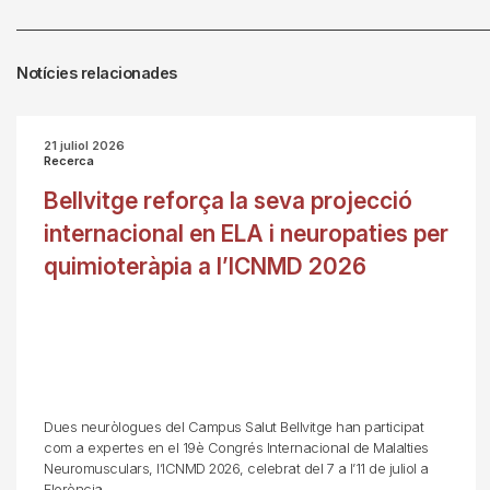
Notícies relacionades
21 juliol 2026
Recerca
Bellvitge reforça la seva projecció
internacional en ELA i neuropaties per
quimioteràpia a l’ICNMD 2026
Dues neuròlogues del Campus Salut Bellvitge han participat
com a expertes en el 19è Congrés Internacional de Malalties
Neuromusculars, l’ICNMD 2026, celebrat del 7 a l’11 de juliol a
Florència.