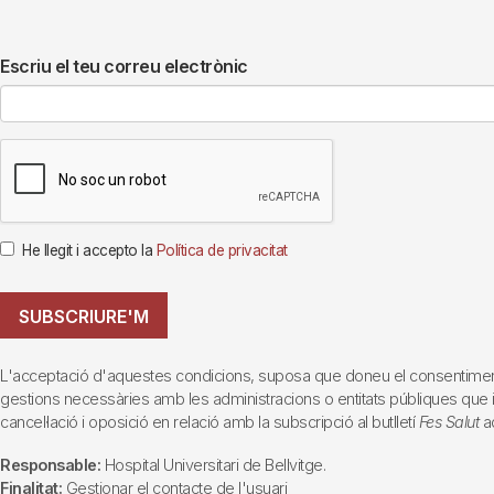
Escriu el teu correu electrònic
He llegit i accepto la
Política de privacitat
SUBSCRIURE'M
L'acceptació d'aquestes condicions, suposa que doneu el consentiment al 
gestions necessàries amb les administracions o entitats públiques que inte
cancel·lació i oposició en relació amb la subscripció al butlletí
Fes Salut
ad
Responsable:
Hospital Universitari de Bellvitge.
Finalitat:
Gestionar el contacte de l'usuari