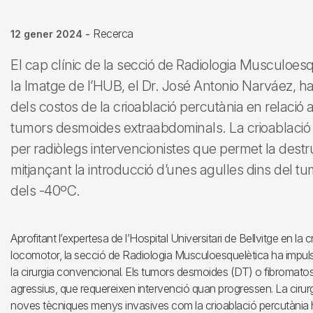
Recerca
12 gener 2024
-
El cap clínic de la secció de Radiologia Musculoesq
la Imatge de l’HUB, el Dr. José Antonio Narváez, ha
dels costos de la crioablació percutània en relació
tumors desmoides extraabdominals. La crioablació 
per radiòlegs intervencionistes que permet la destr
mitjançant la introducció d’unes agulles dins del tu
dels -40ºC.
Aprofitant l’expertesa de l’Hospital Universitari de Bellvitge en la 
locomotor, la secció de Radiologia Musculoesquelètica ha impulsat
la cirurgia convencional. Els tumors desmoides (DT) o fibromatos
agressius, que requereixen intervenció quan progressen. La cirurg
noves tècniques menys invasives com la crioablació percutània ha