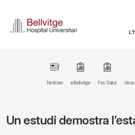
Vés
al
contingut
N
L'
pr
Navegació
Image
Image
Image
principal
Notícies
eBellvitge
Fes Salut
Veus 
3r
nivell
Un estudi demostra l’est