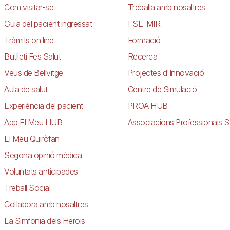
Com visitar-se
Treballa amb nosaltres
Guia del pacient ingressat
FSE-MIR
Tràmits on line
Formació
Butlletí Fes Salut
Recerca
Veus de Bellvitge
Projectes d'Innovació
Aula de salut
Centre de Simulació
Experiència del pacient
PROA HUB
App El Meu HUB
Associacions Professionals S
El Meu Quiròfan
Segona opinió mèdica
Voluntats anticipades
Treball Social
Col·labora amb nosaltres
La Simfonia dels Herois