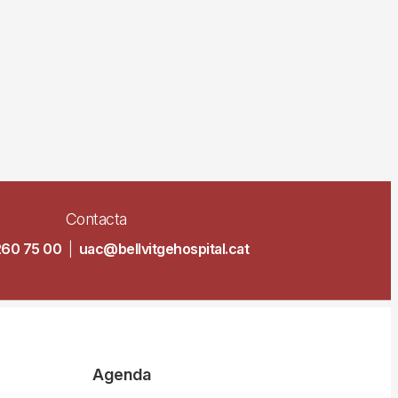
Contacta
260 75 00
|
uac@bellvitgehospital.cat
Agenda