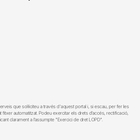
s que sol·liciteu a través d'aquest portal i, si escau, per fer les
fitxer automatitzat. Podeu exercitar els drets d’accés, rectificació,
dicant clarament a l’assumpte "Exercici de dret LOPD".