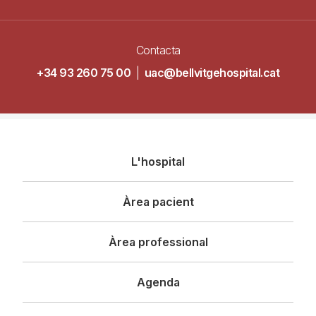
Contacta
+34 93 260 75 00
|
uac@bellvitgehospital.cat
Navegació
L'hospital
principal
Àrea pacient
Àrea professional
Agenda