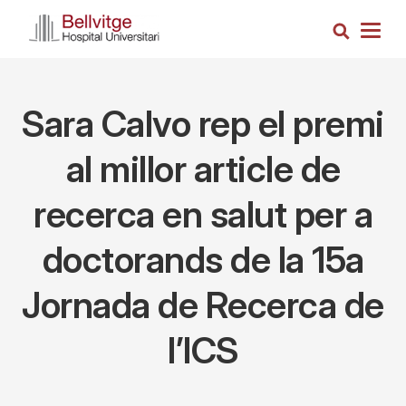
Vés
Cerca
al
Togg
contingut
navig
Sara Calvo rep el premi
al millor article de
recerca en salut per a
doctorands de la 15a
Jornada de Recerca de
l’ICS