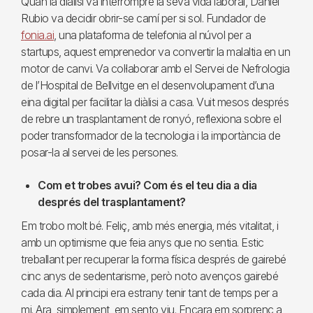
Quan la diàlisi va interrompre la seva vida laboral, Daniel
Rubio va decidir obrir-se camí per si sol. Fundador de
f
onia.ai
, una plataforma de telefonia al núvol per a
startups, aquest emprenedor va convertir la malaltia en un
motor de canvi. Va col·laborar amb el Servei de Nefrologia
de l’Hospital de Bellvitge en el desenvolupament d’una
eina digital per facilitar la diàlisi a casa. Vuit mesos després
de rebre un trasplantament de ronyó, reflexiona sobre el
poder transformador de la tecnologia i la importància de
posar-la al servei de les persones.
Com et trobes avui? Com és el teu dia a dia
després del trasplantament?
Em trobo molt bé. Feliç, amb més energia, més vitalitat, i
amb un optimisme que feia anys que no sentia. Estic
treballant per recuperar la forma física després de gairebé
cinc anys de sedentarisme, però noto avenços gairebé
cada dia. Al principi era estrany tenir tant de temps per a
mi. Ara, simplement, em sento viu. Encara em sorprenc a