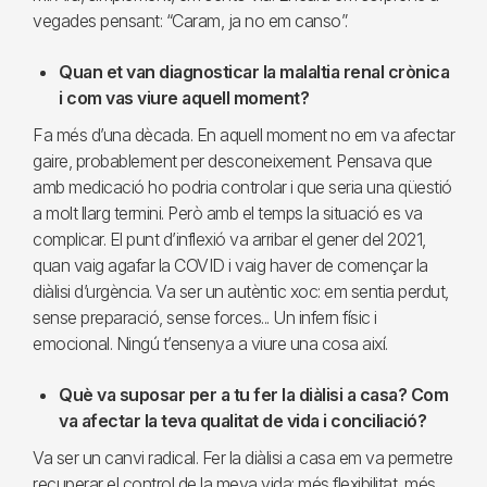
vegades pensant: “Caram, ja no em canso”.
Quan et van diagnosticar la malaltia renal crònica
i com vas viure aquell moment?
Fa més d’una dècada. En aquell moment no em va afectar
gaire, probablement per desconeixement. Pensava que
amb medicació ho podria controlar i que seria una qüestió
a molt llarg termini. Però amb el temps la situació es va
complicar. El punt d’inflexió va arribar el gener del 2021,
quan vaig agafar la COVID i vaig haver de començar la
diàlisi d’urgència. Va ser un autèntic xoc: em sentia perdut,
sense preparació, sense forces... Un infern físic i
emocional. Ningú t’ensenya a viure una cosa així.
Què va suposar per a tu fer la diàlisi a casa? Com
va afectar la teva qualitat de vida i conciliació?
Va ser un canvi radical. Fer la diàlisi a casa em va permetre
recuperar el control de la meva vida: més flexibilitat, més