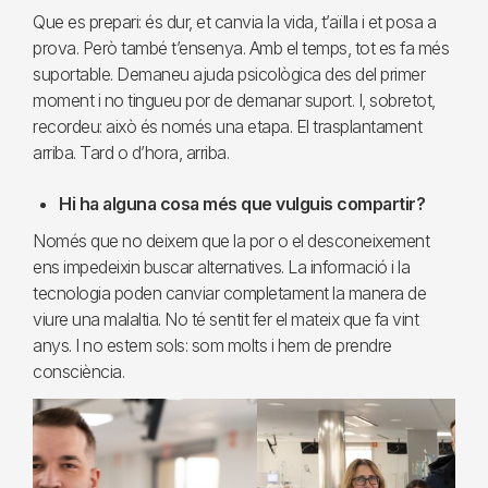
Que es prepari: és dur, et canvia la vida, t’aïlla i et posa a
prova. Però també t’ensenya. Amb el temps, tot es fa més
suportable. Demaneu ajuda psicològica des del primer
moment i no tingueu por de demanar suport. I, sobretot,
recordeu: això és només una etapa. El trasplantament
arriba. Tard o d’hora, arriba.
Hi ha alguna cosa més que vulguis compartir?
Només que no deixem que la por o el desconeixement
ens impedeixin buscar alternatives. La informació i la
tecnologia poden canviar completament la manera de
viure una malaltia. No té sentit fer el mateix que fa vint
anys. I no estem sols: som molts i hem de prendre
consciència.