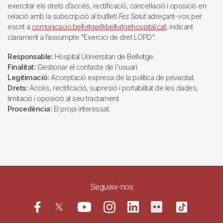
exercitar els drets d’accés, rectificació, cancel·lació i oposició en
relació amb la subscripció al butlletí
Fes Salut
adreçant-vos per
escrit a
comunicacio.bellvitge@bellvitgehospital.cat
, indicant
clarament a l’assumpte "Exercici de dret LOPD".
Responsable:
Hospital Universitari de Bellvitge.
Finalitat:
Gestionar el contacte de l'usuari
Legitimació:
Acceptació expresa de la política de privacitat.
Drets:
Accés, rectificació, supresió i portabilitat de les dades,
limitació i oposició al seu tractament.
Procedència:
El propi interessat.
Segueix-nos