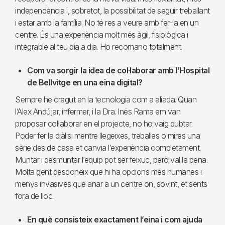
independència i, sobretot, la possibilitat de seguir treballant
i estar amb la família. No té res a veure amb fer-la en un
centre. És una experiència molt més àgil, fisiològica i
integrable al teu dia a dia. Ho recomano totalment.
Com va sorgir la idea de col·laborar amb l’Hospital
de Bellvitge en una eina digital?
Sempre he cregut en la tecnologia com a aliada. Quan
l’Alex Andújar, infermer, i la Dra. Inés Rama em van
proposar col·laborar en el projecte, no ho vaig dubtar.
Poder fer la diàlisi mentre llegeixes, treballes o mires una
sèrie des de casa et canvia l’experiència completament.
Muntar i desmuntar l’equip pot ser feixuc, però val la pena.
Molta gent desconeix que hi ha opcions més humanes i
menys invasives que anar a un centre on, sovint, et sents
fora de lloc.
En què consisteix exactament l’eina i com ajuda