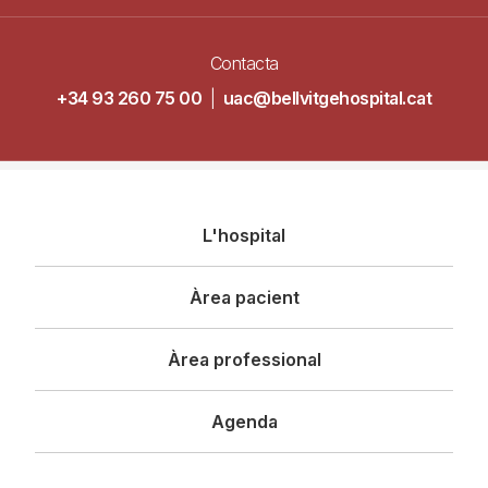
Contacta
+34 93 260 75 00
|
uac@bellvitgehospital.cat
Navegació
L'hospital
principal
Àrea pacient
Àrea professional
Agenda