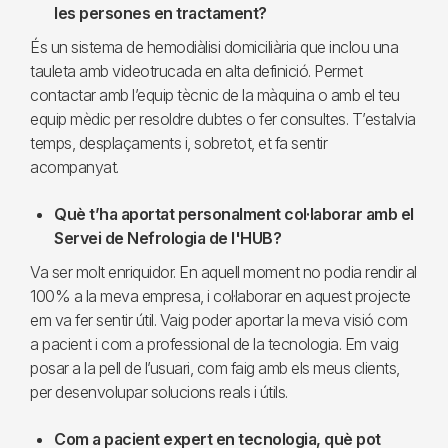
les persones en tractament?
És un sistema de hemodiàlisi domiciliària que inclou una
tauleta amb videotrucada en alta definició. Permet
contactar amb l’equip tècnic de la màquina o amb el teu
equip mèdic per resoldre dubtes o fer consultes. T’estalvia
temps, desplaçaments i, sobretot, et fa sentir
acompanyat.
Què t’ha aportat personalment col·laborar amb el
Servei de Nefrologia de l'HUB?
Va ser molt enriquidor. En aquell moment no podia rendir al
100% a la meva empresa, i col·laborar en aquest projecte
em va fer sentir útil. Vaig poder aportar la meva visió com
a pacient i com a professional de la tecnologia. Em vaig
posar a la pell de l’usuari, com faig amb els meus clients,
per desenvolupar solucions reals i útils.
Com a pacient expert en tecnologia, què pot