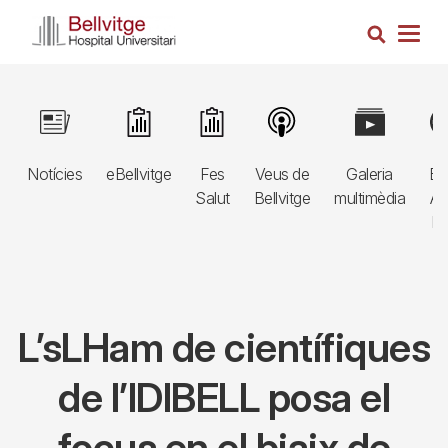
Vés
Cerca
al
Togg
contingut
navig
Navegació
Image
Image
Image
Image
Image
Im
principal
Notícies
eBellvitge
Fes
Veus de
Galeria
Bl
3r
Salut
Bellvitge
multimèdia
Au
nivell
E
L’sLHam de científiques
de l’IDIBELL posa el
focus en el biaix de