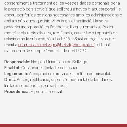
consentiment al tractament de les vostres dades personals per a
la prestació dels serveis que sol·liciteu a través d'aquest portal i, si
escau, per fer les gestions necessàries amb les administracions o
entitats públiques que intervinguin en la tramitació, i la seva
posterior incorporació en l'esmentat fitxer automatitzat. Podeu
exercitar els drets d’accés, rectificació, cancel·lació i oposició en
relació amb la subscripció al butlletí
Fes Salut
adreçant-vos per
escrit a
comunicacio.bellvitge@bellvitgehospital.cat
, indicant
clarament a l’assumpte "Exercici de dret LOPD".
Responsable:
Hospital Universitari de Bellvitge.
Finalitat:
Gestionar el contacte de l'usuari
Legitimació:
Acceptació expresa de la política de privacitat.
Drets:
Accés, rectificació, supresió i portabilitat de les dades,
limitació i oposició al seu tractament.
Procedència:
El propi interessat.