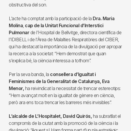
obstructiva del son.
L’acte ha comptat amb la participació de la
Dra. Maria
Molina
,
cap de la Unitat Funcional d’Interstici
Pulmonar
de l’Hospital de Bellvitge, directora científica de
l’IDIBELL i de l'Àrea de Malalties Respiratòries del CIBER,
qui ha destacat la importància de la divulgació per apropar
la recerca a la societat: “Hem demostrat que quan
s’explica bé, la ciència interessa a tothom”.
Per la seva banda, la
consellera d’Igualtat i
Feminismes de la Generalitat de Catalunya, Eva
Menor,
ha reivindicat la necessitat de trencar estereotips:
“Hem avançat molt en la igualtat de gènere en ciència,
però ara ens toca trencar les barreres més invisibles”.
L’alcalde de L’Hospitalet, David Quirós,
ha subratllat el
compromís de la ciutat amb la promoció de la ciència i la
divulgació: “Aquest sLHam forma part d’un pla estratègic