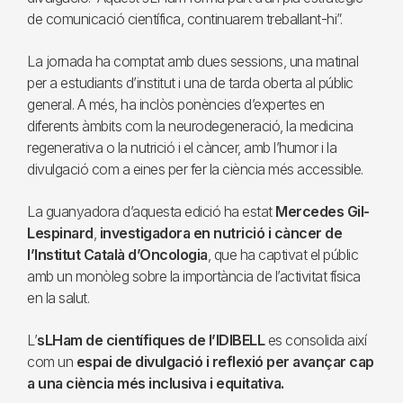
de comunicació científica, continuarem treballant-hi”.
La jornada ha comptat amb dues sessions, una matinal
per a estudiants d’institut i una de tarda oberta al públic
general. A més, ha inclòs ponències d’expertes en
diferents àmbits com la neurodegeneració, la medicina
regenerativa o la nutrició i el càncer, amb l’humor i la
divulgació com a eines per fer la ciència més accessible.
La guanyadora d’aquesta edició ha estat
Mercedes Gil-
Lespinard
,
investigadora en nutrició i càncer de
l’Institut Català d’Oncologia
, que ha captivat el públic
amb un monòleg sobre la importància de l’activitat física
en la salut.
L’
sLHam de científiques de l’IDIBELL
es consolida així
com un
espai de divulgació i reflexió per avançar cap
a una ciència més inclusiva i equitativa.