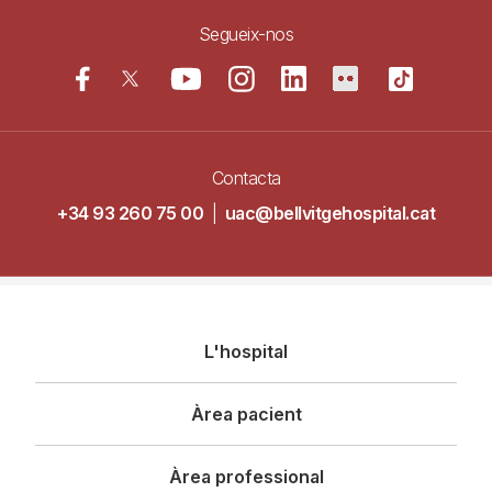
Segueix-nos
Contacta
+34 93 260 75 00
|
uac@bellvitgehospital.cat
Navegació
L'hospital
principal
Àrea pacient
Àrea professional