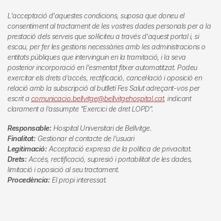
L'acceptació d'aquestes condicions, suposa que doneu el
consentiment al tractament de les vostres dades personals per a la
prestació dels serveis que sol·liciteu a través d'aquest portal i, si
escau, per fer les gestions necessàries amb les administracions o
entitats públiques que intervinguin en la tramitació, i la seva
posterior incorporació en l'esmentat fitxer automatitzat. Podeu
exercitar els drets d’accés, rectificació, cancel·lació i oposició en
relació amb la subscripció al butlletí
Fes Salut
adreçant-vos per
escrit a
comunicacio.bellvitge@bellvitgehospital.cat
, indicant
clarament a l’assumpte "Exercici de dret LOPD".
Responsable:
Hospital Universitari de Bellvitge.
Finalitat:
Gestionar el contacte de l'usuari
Legitimació:
Acceptació expresa de la política de privacitat.
Drets:
Accés, rectificació, supresió i portabilitat de les dades,
limitació i oposició al seu tractament.
Procedència:
El propi interessat.