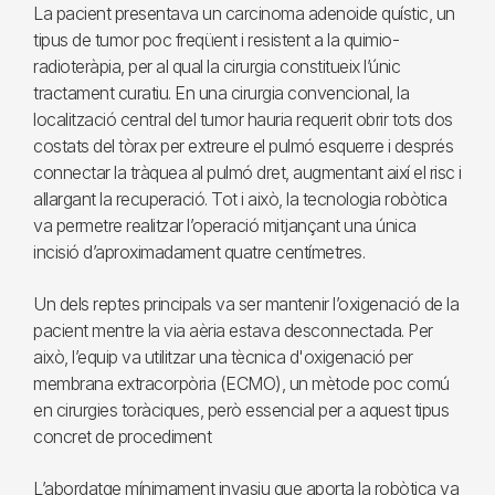
La pacient presentava un carcinoma adenoide quístic, un
tipus de tumor poc freqüent i resistent a la quimio-
radioteràpia, per al qual la cirurgia constitueix l’únic
tractament curatiu. En una cirurgia convencional, la
localització central del tumor hauria requerit obrir tots dos
costats del tòrax per extreure el pulmó esquerre i després
connectar la tràquea al pulmó dret, augmentant així el risc i
allargant la recuperació. Tot i això, la tecnologia robòtica
va permetre realitzar l’operació mitjançant una única
incisió d’aproximadament quatre centímetres.
Un dels reptes principals va ser mantenir l’oxigenació de la
pacient mentre la via aèria estava desconnectada. Per
això, l’equip va utilitzar una tècnica d'oxigenació per
membrana extracorpòria (ECMO), un mètode poc comú
en cirurgies toràciques, però essencial per a aquest tipus
concret de procediment
L’abordatge mínimament invasiu que aporta la robòtica va