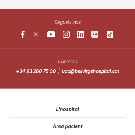
Segueix-nos
Contacta
+34 93 260 75 00
|
uac@bellvitgehospital.cat
Navegació
L'hospital
principal
Àrea pacient