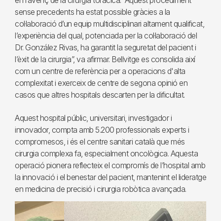
en l’avenç de la cirurgia toràcica. “Aquest procediment
sense precedents ha estat possible gràcies a la
col·laboració d’un equip multidisciplinari altament qualificat,
l’experiència del qual, potenciada per la col·laboració del
Dr. González Rivas, ha garantit la seguretat del pacient i
l’èxit de la cirurgia”, va afirmar. Bellvitge es consolida així
com un centre de referència per a operacions d'alta
complexitat i exerceix de centre de segona opinió en
casos que altres hospitals descarten per la dificultat.
Aquest hospital públic, universitari, investigador i
innovador, compta amb 5.200 professionals experts i
compromesos, i és el centre sanitari català que més
cirurgia complexa fa, especialment oncològica. Aquesta
operació pionera reflecteix el compromís de l’hospital amb
la innovació i el benestar del pacient, mantenint el lideratge
en medicina de precisió i cirurgia robòtica avançada.