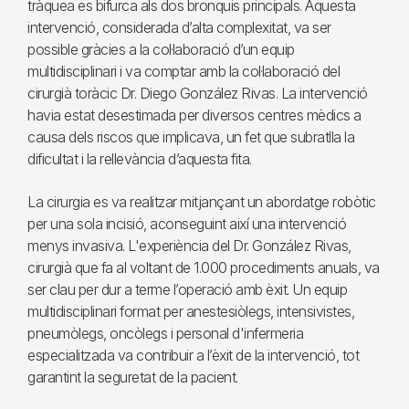
tràquea es bifurca als dos bronquis principals. Aquesta
intervenció, considerada d’alta complexitat, va ser
possible gràcies a la col·laboració d’un equip
multidisciplinari i va comptar amb la col·laboració del
cirurgià toràcic Dr. Diego González Rivas. La intervenció
havia estat desestimada per diversos centres mèdics a
causa dels riscos que implicava, un fet que subratlla la
dificultat i la rellevància d’aquesta fita.
La cirurgia es va realitzar mitjançant un abordatge robòtic
per una sola incisió, aconseguint així una intervenció
menys invasiva. L'experiència del Dr. González Rivas,
cirurgià que fa al voltant de 1.000 procediments anuals, va
ser clau per dur a terme l’operació amb èxit. Un equip
multidisciplinari format per anestesiòlegs, intensivistes,
pneumòlegs, oncòlegs i personal d'infermeria
especialitzada va contribuir a l’èxit de la intervenció, tot
garantint la seguretat de la pacient.