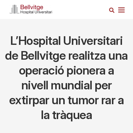
Vés
Cerca
al
Togg
contingut
navig
L’Hospital Universitari
de Bellvitge realitza una
operació pionera a
nivell mundial per
extirpar un tumor rar a
la tràquea