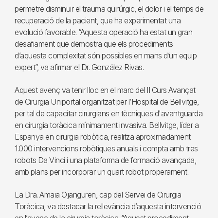
permetre disminuir el trauma quirúrgic, el dolor i el temps de
recuperació de la pacient, que ha experimentat una
evolució favorable. “Aquesta operació ha estat un gran
desafiament que demostra que els procediments
d’aquesta complexitat són possibles en mans d’un equip
expert”, va afirmar el Dr. González Rivas.
Aquest avenç va tenir lloc en el marc del II Curs Avançat
de Cirurgia Uniportal organitzat per l’Hospital de Bellvitge,
per tal de capacitar cirurgians en tècniques d'avantguarda
en cirurgia toràcica mínimament invasiva. Bellvitge, líder a
Espanya en cirurgia robòtica, realitza aproximadament
1.000 intervencions robòtiques anuals i compta amb tres
robots Da Vinci i una plataforma de formació avançada,
amb plans per incorporar un quart robot properament.
La Dra. Amaia Ojanguren, cap del Servei de Cirurgia
Toràcica, va destacar la rellevància d’aquesta intervenció