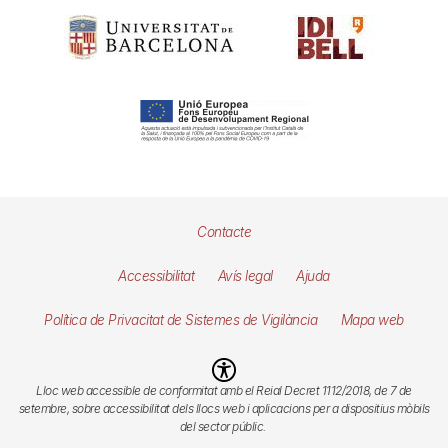
Pie
Contacte
de
Accessibilitat
Avís legal
Ajuda
página
Política de Privacitat de Sistemes de Vigilància
Mapa web
Imagen
Lloc web accessible de conformitat amb el Reial Decret 1112/2018, de 7 de
setembre, sobre accessibilitat dels llocs web i aplicacions per a dispositius mòbils
del sector públic.