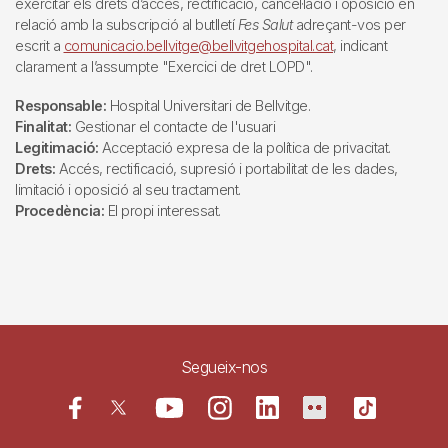
exercitar els drets d’accés, rectificació, cancel·lació i oposició en
relació amb la subscripció al butlletí
Fes Salut
adreçant-vos per
escrit a
comunicacio.bellvitge@bellvitgehospital.cat
, indicant
clarament a l’assumpte "Exercici de dret LOPD".
Responsable:
Hospital Universitari de Bellvitge.
Finalitat:
Gestionar el contacte de l'usuari
Legitimació:
Acceptació expresa de la política de privacitat.
Drets:
Accés, rectificació, supresió i portabilitat de les dades,
limitació i oposició al seu tractament.
Procedència:
El propi interessat.
Segueix-nos