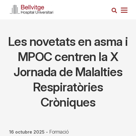
Vés
Cerca
al
Togg
contingut
navig
Les novetats en asma i
MPOC centren la X
Jornada de Malalties
Respiratòries
Cròniques
Formació
16 octubre 2025
-