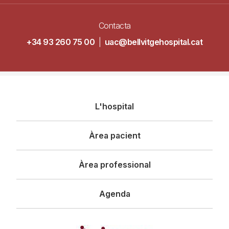
Contacta
+34 93 260 75 00
|
uac@bellvitgehospital.cat
Navegació
L'hospital
principal
Àrea pacient
Àrea professional
Agenda