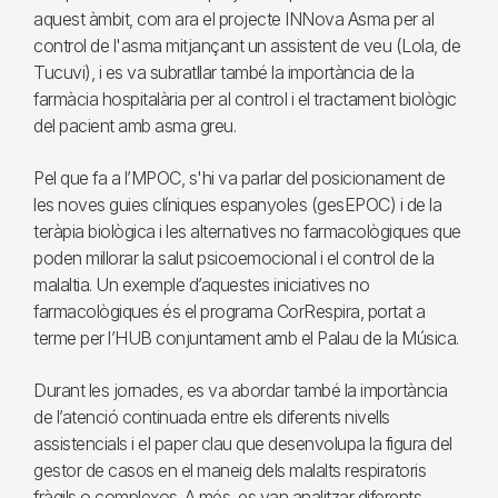
aquest àmbit, com ara el projecte INNova Asma per al
control de l'asma mitjançant un assistent de veu (Lola, de
Tucuvi), i es va subratllar també la importància de la
farmàcia hospitalària per al control i el tractament biològic
del pacient amb asma greu.
Pel que fa a l’MPOC, s'hi va parlar del posicionament de
les noves guies clíniques espanyoles (gesEPOC) i de la
teràpia biològica i les alternatives no farmacològiques que
poden millorar la salut psicoemocional i el control de la
malaltia. Un exemple d’aquestes iniciatives no
farmacològiques és el programa CorRespira, portat a
terme per l’HUB conjuntament amb el Palau de la Música.
Durant les jornades, es va abordar també la importància
de l’atenció continuada entre els diferents nivells
assistencials i el paper clau que desenvolupa la figura del
gestor de casos en el maneig dels malalts respiratoris
fràgils o complexos. A més, es van analitzar diferents