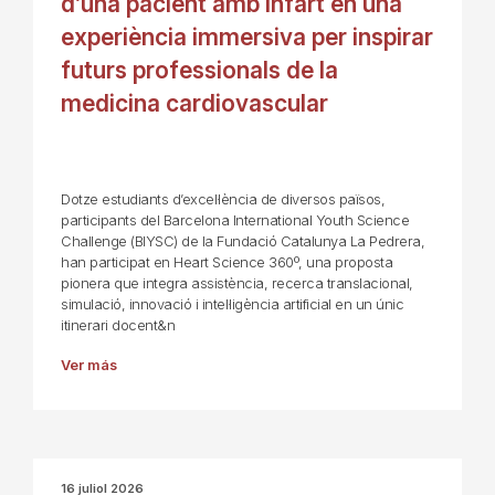
d’una pacient amb infart en una
experiència immersiva per inspirar
futurs professionals de la
medicina cardiovascular
Dotze estudiants d’excel·lència de diversos països,
participants del Barcelona International Youth Science
Challenge (BIYSC) de la Fundació Catalunya La Pedrera,
han participat en Heart Science 360º, una proposta
pionera que integra assistència, recerca translacional,
simulació, innovació i intel·ligència artificial en un únic
itinerari docent&n
Ver más
16 juliol 2026