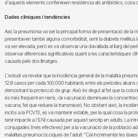
d'aquests elements confereixen resistència als antibiòtics, cosa
Dades clíniques i tendències
Així, la pneumònia va ser la principal forma de presentació de la ma
presentaven també alguna comorbiditat, sent la diabetis mellitus l
va ser elevada, però es va observar una davallada al llarg del pe
observar diferències significatives quant a les característiques clí
causats pels dos llinatges.
L'estudi va revelar que la incidència general de la malaltia pneum
12.9 casos per cada 100.000 habitants entre els períodes abans i
demostrant la protecció de grup. Això és degut al fet que la co
és més freqüent en nens, i la vacunació disminueix la concentrac
vacuna, fet que redueix la transmissió. No obstant això, la incidèn
inclòs a la PCV13, es va mantenir estable, per la qual cosa la prot
tenir impacte a l'ENI causada per aquest serotip en adults. La i
conjugades (més efectives) per a la vacunació de la població adul
malalties pneumocòcciques de l'adult. "Cal incrementar les tax