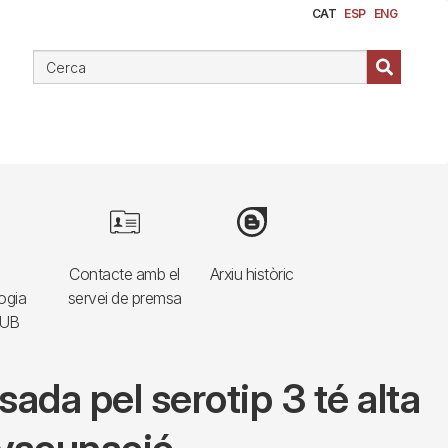
CAT
ESP
ENG
e
Image
Image
Contacte amb el
Arxiu històric
ogia
servei de premsa
HUB
ada pel serotip 3 té alta