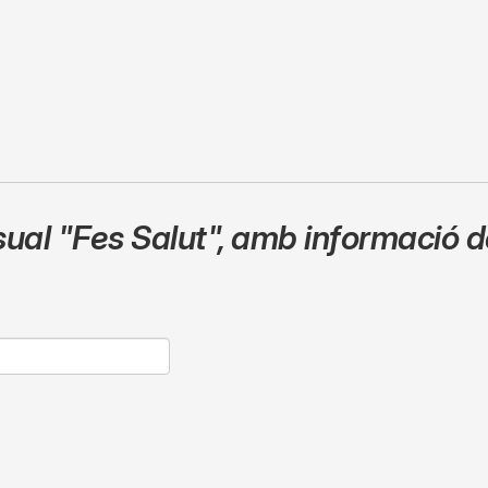
sual
"Fes Salut"
,
amb informació de