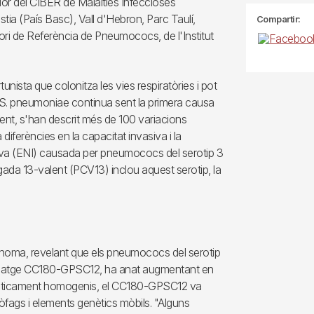
or del CIBER de Malalties Infeccioses
ia (País Basc), Vall d'Hebron, Parc Taulí,
Compartir:
tori de Referència de Pneumococs, de l'Institut
nista que colonitza les vies respiratòries i pot
 S. pneumoniae continua sent la primera causa
lment, s'han descrit més de 100 variacions
iferències en la capacitat invasiva i la
siva (ENI) causada per pneumococs del serotip 3
gada 13-valent (PCV13) inclou aquest serotip, la
genoma, revelant que els pneumococs del serotip
el llinatge CC180-GPSC12, ha anat augmentant en
 genèticament homogenis, el CC180-GPSC12 va
fags i elements genètics mòbils. "Alguns