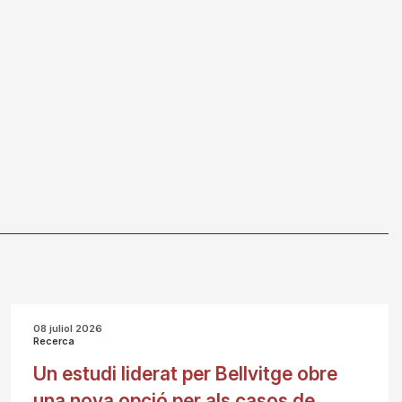
08 juliol 2026
Recerca
Un estudi liderat per Bellvitge obre
una nova opció per als casos de