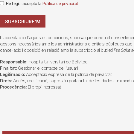
He llegit i accepto la
Política de privacitat
SUBSCRIURE'M
L'acceptació d'aquestes condicions, suposa que doneu el consentiment al 
gestions necessàries amb les administracions o entitats públiques que inte
cancel·lació i oposició en relació amb la subscripció al butlletí
Fes Salut
ad
Responsable:
Hospital Universitari de Bellvitge.
Finalitat:
Gestionar el contacte de l'usuari
Legitimació:
Acceptació expresa de la política de privacitat.
Drets:
Accés, rectificació, supresió i portabilitat de les dades, limitació 
Procedència:
El propi interessat.