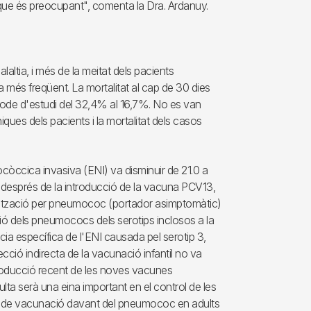
 que és preocupant", comenta la Dra. Ardanuy.
laltia, i més de la meitat dels pacients
a més freqüent. La mortalitat al cap de 30 dies
ríode d'estudi del 32,4% al 16,7%. No es van
niques dels pacients i la mortalitat dels casos
ocòccica invasiva (ENI) va disminuir de 21.0 a
 després de la introducció de la vacuna PCV13,
lonització per pneumococ (portador asimptomàtic)
ió dels pneumococs dels serotips inclosos a la
cia específica de l'ENI causada pel serotip 3,
ecció indirecta de la vacunació infantil no va
ntroducció recent de les noves vacunes
ta serà una eina important en el control de les
es de vacunació davant del pneumococ en adults