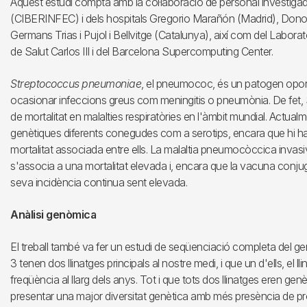
Aquest estudi compta amb la col·laboració de personal investigad
(CIBERINFEC) i dels hospitals Gregorio Marañón (Madrid), Donost
Germans Trias i Pujol i Bellvitge (Catalunya), així com del Labora
de Salut Carlos III i del Barcelona Supercomputing Center.
Streptococcus pneumoniae
, el pneumococ, és un patogen oportu
ocasionar infeccions greus com meningitis o pneumònia. De fet,
de mortalitat en malalties respiratòries en l'àmbit mundial. Actua
genètiques diferents conegudes com a serotips, encara que hi ha d
mortalitat associada entre ells. La malaltia pneumocòccica inva
s'associa a una mortalitat elevada i, encara que la vacuna conju
seva incidència continua sent elevada.
Anàlisi genòmica
El treball també va fer un estudi de seqüenciació completa del 
3 tenen dos llinatges principals al nostre medi, i que un d'ells, 
freqüència al llarg dels anys. Tot i que tots dos llinatges eren
presentar una major diversitat genètica amb més presència de prò