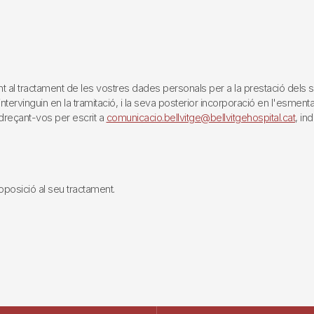
tractament de les vostres dades personals per a la prestació dels servei
rvinguin en la tramitació, i la seva posterior incorporació en l'esmentat 
reçant-vos per escrit a
comunicacio.bellvitge@bellvitgehospital.cat
, in
i oposició al seu tractament.