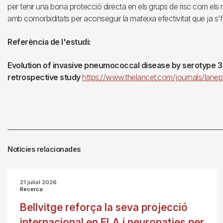
per tenir una bona protecció directa en els grups de risc com el
amb comorbiditats per aconseguir la mateixa efectivitat que ja s
Referència de l'estudi:
Evolution of invasive pneumococcal disease by serotype 3 i
retrospective study
https://www.thelancet.com/journals/lanep
Notícies relacionades
21 juliol 2026
Recerca
Bellvitge reforça la seva projecció
internacional en ELA i neuropaties per