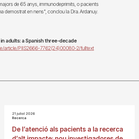
s majors de 65 anys, immunodeprimits, o pacients
'ha demostrat en nens", conclou la Dra. Ardanuy.
n adults:
a Spanish three-decade
e/article/PIIS2666-7762(24)00080-2/fulltext
21 juliol 2026
Recerca
De l’atenció als pacients a la recerca
d’alt impacte: nou investigadores de