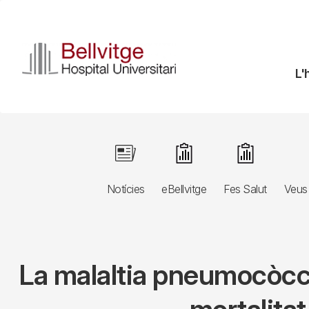
Vés
al
contingut
N
L'
pr
Navegació
Image
Image
Image
principal
Notícies
eBellvitge
Fes Salut
Veus 
3r
nivell
La malaltia pneumocòccic