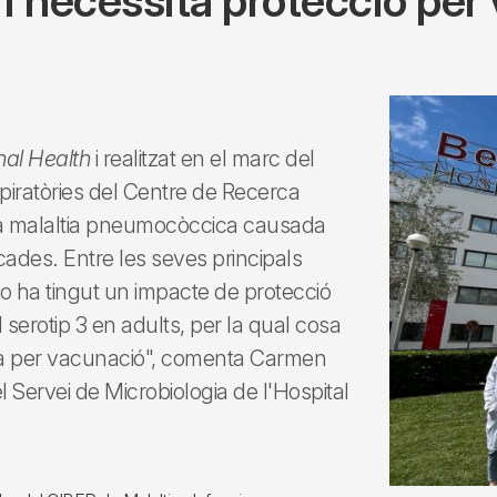
 i necessita protecció pe
al Health
i realitzat en el marc del
iratòries del Centre de Recerca
 la malaltia pneumocòccica causada
cades. Entre les seves principals
no ha tingut un impacte de protecció
erotip 3 en adults, per la qual cosa
cta per vacunació", comenta Carmen
 Servei de Microbiologia de l'Hospital