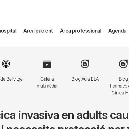
avegación
hospital
Àrea pacient
Àrea professional
Agenda
incipal
Image
Image
Image
Imag
de Bellvitge
Galeria
Blog Aula ELA
Blog
multimèdia
Farmacol
Clínica 
a invasiva en adults caus