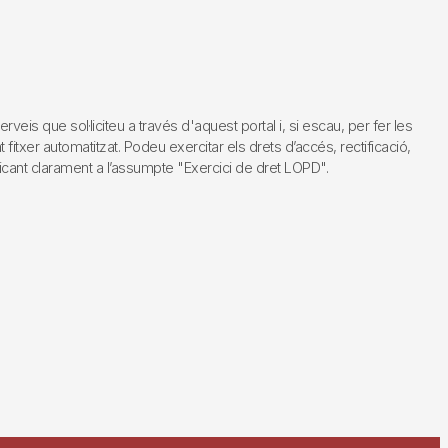
s que sol·liciteu a través d'aquest portal i, si escau, per fer les
fitxer automatitzat. Podeu exercitar els drets d’accés, rectificació,
dicant clarament a l’assumpte "Exercici de dret LOPD".