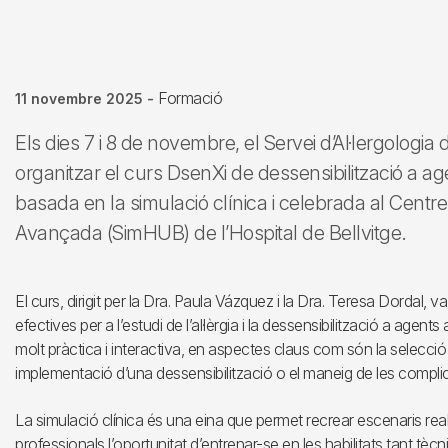
Formació
11 novembre 2025
-
Els dies 7 i 8 de novembre, el Servei d’Al·lergologia d
organitzar el curs DsenXi de dessensibilització a age
basada en la simulació clínica i celebrada al Cent
Avançada (SimHUB) de l’Hospital de Bellvitge.
El curs, dirigit per la Dra. Paula Vázquez i la Dra. Teresa Dordal,
efectives per a l’estudi de l’al·lèrgia i la dessensibilització a agen
molt pràctica i interactiva, en aspectes claus com són la selecció 
implementació d’una dessensibilització o el maneig de les compli
La simulació clínica és una eina que permet recrear escenaris real
professionals l’oportunitat d’entrenar-se en les habilitats tant t