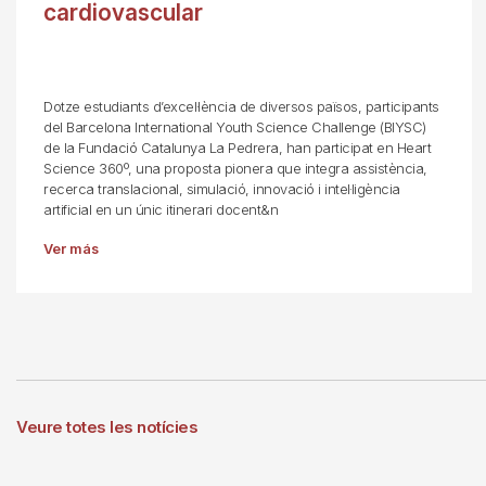
cardiovascular
Dotze estudiants d’excel·lència de diversos països, participants
del Barcelona International Youth Science Challenge (BIYSC)
de la Fundació Catalunya La Pedrera, han participat en Heart
Science 360º, una proposta pionera que integra assistència,
recerca translacional, simulació, innovació i intel·ligència
artificial en un únic itinerari docent&n
Ver más
Veure totes les notícies