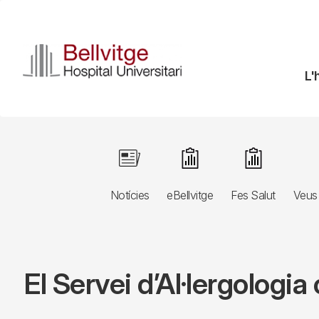
Vés
al
contingut
N
L'
pr
Navegació
Image
Image
Image
principal
Notícies
eBellvitge
Fes Salut
Veus 
3r
nivell
El Servei d’Al·lergologi