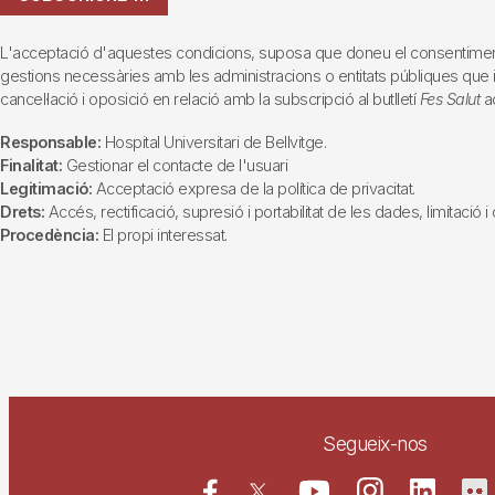
L'acceptació d'aquestes condicions, suposa que doneu el consentiment al 
gestions necessàries amb les administracions o entitats públiques que inte
cancel·lació i oposició en relació amb la subscripció al butlletí
Fes Salut
ad
Responsable:
Hospital Universitari de Bellvitge.
Finalitat:
Gestionar el contacte de l'usuari
Legitimació:
Acceptació expresa de la política de privacitat.
Drets:
Accés, rectificació, supresió i portabilitat de les dades, limitació 
Procedència:
El propi interessat.
Segueix-nos