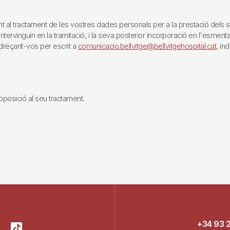
tractament de les vostres dades personals per a la prestació dels servei
rvinguin en la tramitació, i la seva posterior incorporació en l'esmentat 
reçant-vos per escrit a
comunicacio.bellvitge@bellvitgehospital.cat
, in
i oposició al seu tractament.
+34 93 