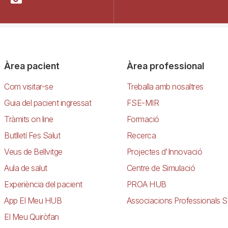
Àrea pacient
Àrea professional
Com visitar-se
Treballa amb nosaltres
Guia del pacient ingressat
FSE-MIR
Tràmits on line
Formació
Butlletí Fes Salut
Recerca
Veus de Bellvitge
Projectes d'Innovació
Aula de salut
Centre de Simulació
Experiència del pacient
PROA HUB
App El Meu HUB
Associacions Professionals S
El Meu Quiròfan