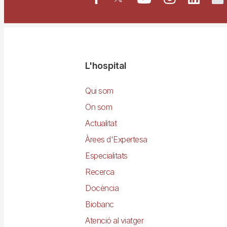
Navegació
L'hospital
principal
Qui som
On som
Actualitat
Àrees d'Expertesa
Especialitats
Recerca
Docència
Biobanc
Atenció al viatger