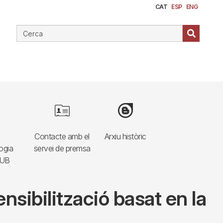
CAT
ESP
ENG
e
Image
Image
Contacte amb el
Arxiu històric
ogia
servei de premsa
HUB
nsibilització basat en la