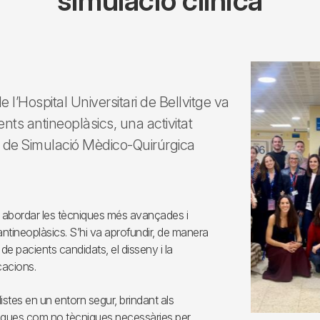
simulació clínica
e l’Hospital Universitari de Bellvitge va
nts antineoplàsics, una activitat
re de Simulació Mèdico-Quirúrgica
 va abordar les tècniques més avançades i
ts antineoplàsics. S’hi va aprofundir, de manera
de pacients candidats, el disseny i la
cacions.
istes en un entorn segur, brindant als
ècniques com no tècniques necessàries per