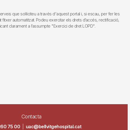
s que sol·liciteu a través d'aquest portal i, si escau, per fer les
fitxer automatitzat. Podeu exercitar els drets d’accés, rectificació,
dicant clarament a l’assumpte "Exercici de dret LOPD".
Contacta
260 75 00
|
uac@bellvitgehospital.cat