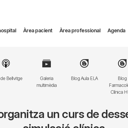
avegación
hospital
Àrea pacient
Àrea professional
Agenda
incipal
Image
Image
Image
Imag
de Bellvitge
Galeria
Blog Aula ELA
Blog
multimèdia
Farmacol
Clínica 
a organitza un curs de desse