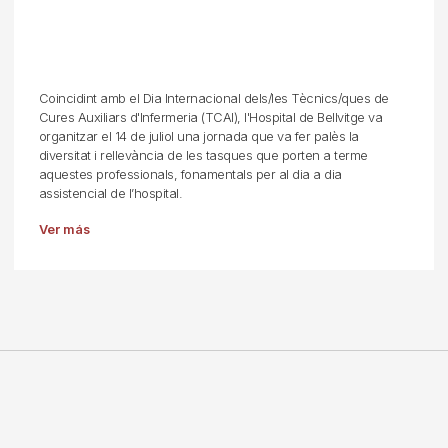
Coincidint amb el Dia Internacional dels/les Tècnics/ques de
Cures Auxiliars d'Infermeria (TCAI), l'Hospital de Bellvitge va
organitzar el 14 de juliol una jornada que va fer palès la
diversitat i rellevància de les tasques que porten a terme
aquestes professionals, fonamentals per al dia a dia
assistencial de l’hospital.
Ver más