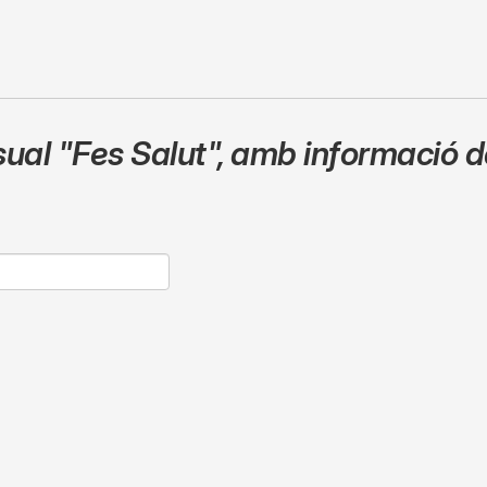
sual
"Fes Salut"
,
amb informació de