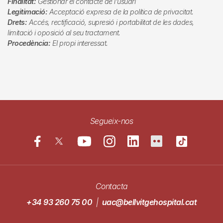
Finalitat:
Gestionar el contacte de l'usuari
Legitimació:
Acceptació expresa de la política de privacitat.
Drets:
Accés, rectificació, supresió i portabilitat de les dades,
limitació i oposició al seu tractament.
Procedència:
El propi interessat.
Segueix-nos
Contacta
+34 93 260 75 00
|
uac@bellvitgehospital.cat