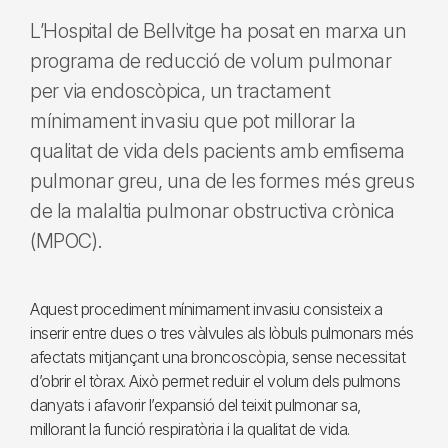
L’Hospital de Bellvitge ha posat en marxa un
programa de reducció de volum pulmonar
per via endoscòpica, un tractament
mínimament invasiu que pot millorar la
qualitat de vida dels pacients amb emfisema
pulmonar greu, una de les formes més greus
de la malaltia pulmonar obstructiva crònica
(MPOC).
Aquest procediment mínimament invasiu consisteix a
inserir entre dues o tres vàlvules als lòbuls pulmonars més
afectats mitjançant una broncoscòpia, sense necessitat
d’obrir el tòrax. Això permet reduir el volum dels pulmons
danyats i afavorir l’expansió del teixit pulmonar sa,
millorant la funció respiratòria i la qualitat de vida.