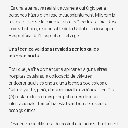
“És una alternativa real al tractament quirúrgic per a
persones fràgils o en fase pretrasplantament. Millorem la
respiració sense fer cirurgia toràcica”, explica la Dra. Rosa
López Lisbona, responsable de la Unitat d’Endoscòpia
Respiratòria de l’Hospital de Bellvitge.
Una tècnica validada i avalada per les guies
internacionals
Tot i que ja s’ha començat a aplicar en alguns altres
hospitals catalans, la col·locació de vàlvules
endobronquials és encara una tècnica poc estesa a
Catalunya. Té, però, el màxim nivell d’evidència científica
(A) i està inclosa en les principals guies clíniques
internacionals. També ha estat validada per diversos
assaigs clínics.
L’evidència científica ha demostrat que aquest tractament