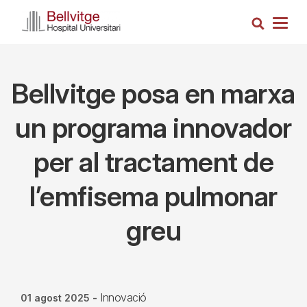
Vés
Cerca
al
Togg
contingut
navig
Bellvitge posa en marxa
un programa innovador
per al tractament de
l’emfisema pulmonar
greu
Innovació
01 agost 2025
-