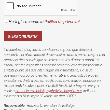
He llegit i accepto la
Política de privacitat
SUBSCRIURE'M
L'acceptació d'aquestes condicions, suposa que doneu el
consentiment al tractament de les vostres dades personals per a la
prestació dels serveis que sol·liciteu a través d'aquest portal i, si
escau, per fer les gestions necessàries amb les administracions o
entitats públiques que intervinguin en la tramitació, i la seva
posterior incorporació en l'esmentat fitxer automatitzat. Podeu
exercitar els drets d’accés, rectificació, cancel·lació i oposició en
relació amb la subscripció al butlletí
Fes Salut
adreçant-vos per
escrit a
comunicacio.bellvitge@bellvitgehospital.cat
, indicant
clarament a l’assumpte "Exercici de dret LOPD".
Responsable:
Hospital Universitari de Bellvitge.