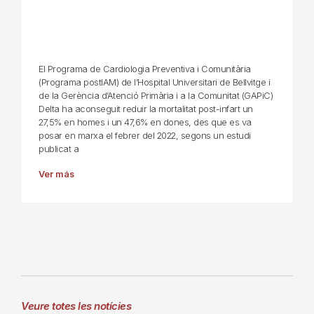
El Programa de Cardiologia Preventiva i Comunitària
(Programa postIAM) de l’Hospital Universitari de Bellvitge i
de la Gerència d’Atenció Primària i a la Comunitat (GAPiC)
Delta ha aconseguit reduir la mortalitat post-infart un
27,5% en homes i un 47,6% en dones, des que es va
posar en marxa el febrer del 2022, segons un estudi
publicat a
Ver más
Veure totes les notícies