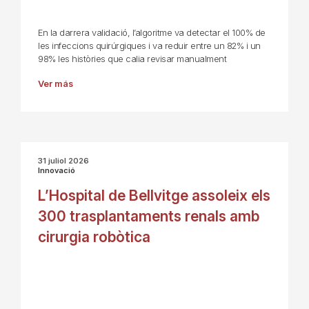
En la darrera validació, l’algoritme va detectar el 100% de
les infeccions quirúrgiques i va reduir entre un 82% i un
98% les històries que calia revisar manualment
Ver más
31 juliol 2026
Innovació
L’Hospital de Bellvitge assoleix els
300 trasplantaments renals amb
cirurgia robòtica