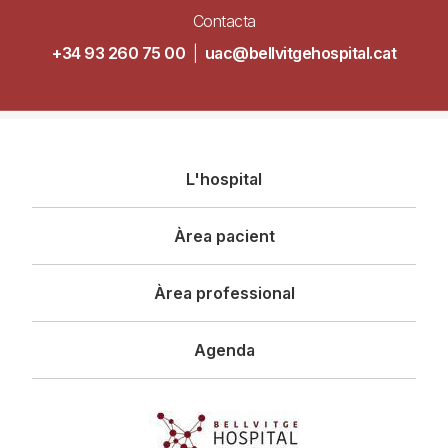
Contacta
+34 93 260 75 00
|
uac@bellvitgehospital.cat
Navegació
L'hospital
principal
Àrea pacient
Àrea professional
Agenda
Imagen