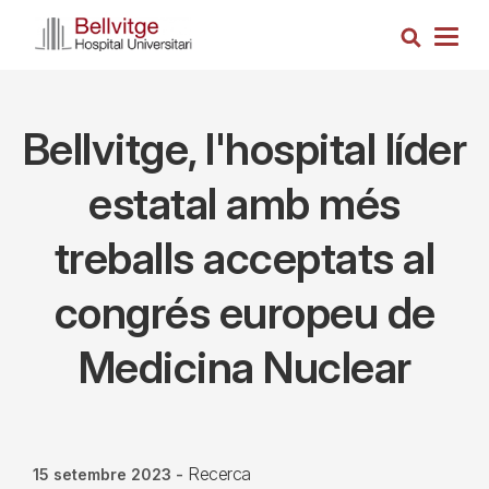
Vés
Cerca
al
Togg
contingut
navig
Bellvitge, l'hospital líder
estatal amb més
treballs acceptats al
congrés europeu de
Medicina Nuclear
Recerca
15 setembre 2023
-