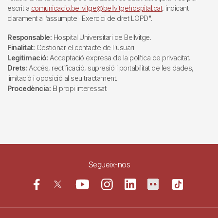
escrit a
comunicacio.bellvitge@bellvitgehospital.cat
, indicant
clarament a l’assumpte "Exercici de dret LOPD".
Responsable:
Hospital Universitari de Bellvitge.
Finalitat:
Gestionar el contacte de l'usuari
Legitimació:
Acceptació expresa de la política de privacitat.
Drets:
Accés, rectificació, supresió i portabilitat de les dades,
limitació i oposició al seu tractament.
Procedència:
El propi interessat.
Segueix-nos