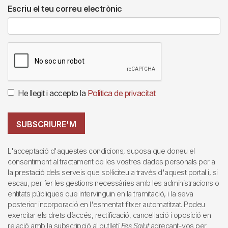
Escriu el teu correu electrònic
He llegit i accepto la
Política de privacitat
SUBSCRIURE'M
L'acceptació d'aquestes condicions, suposa que doneu el
consentiment al tractament de les vostres dades personals per a
la prestació dels serveis que sol·liciteu a través d'aquest portal i, si
escau, per fer les gestions necessàries amb les administracions o
entitats públiques que intervinguin en la tramitació, i la seva
posterior incorporació en l'esmentat fitxer automatitzat. Podeu
exercitar els drets d’accés, rectificació, cancel·lació i oposició en
relació amb la subscripció al butlletí
Fes Salut
adreçant-vos per