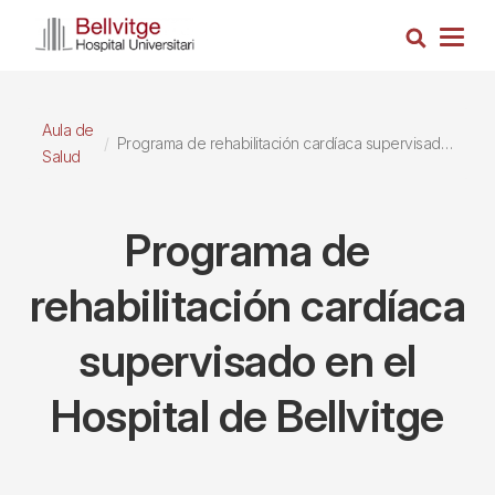
Pasar
Busca
al
Togg
contenido
navig
principal
Aula de
Programa de rehabilitación cardíaca supervisado en el Hospital de Bellvitge
Salud
Programa de
rehabilitación cardíaca
supervisado en el
Hospital de Bellvitge