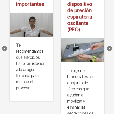
importantes
dispositivo
de presión
espiratoria
oscilante
(PEO)
Te
recomendamos
qué ejercicios
hacer en relación
a la cirugía
La higiene
torácica para
bronquial es un
mejorar el
conjunto de
proceso.
técnicas que
ayudan a
movilizar y
eliminar las
secreciones de