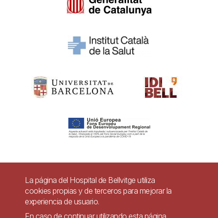
Pie
La página del Hospital de Bellvitge utiliza
Contacto
cookies propias y de terceros para mejorar la
de
experiencia de usuario.
Accesibilidad
Aviso legal
Ayuda
página
En caso de continuar utilizando esta página