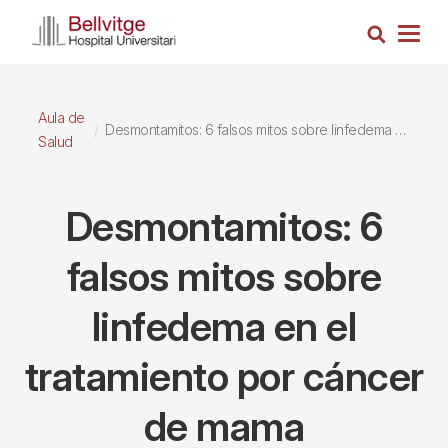
Pasar
Busca
al
Togg
contenido
navig
principal
Aula de
Desmontamitos: 6 falsos mitos sobre linfedema en el tratamiento por cáncer de mama
Salud
Desmontamitos: 6
falsos mitos sobre
linfedema en el
tratamiento por cáncer
de mama