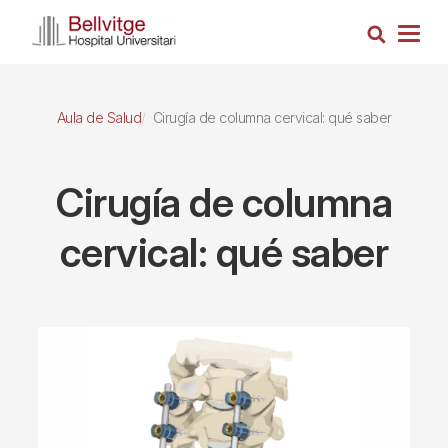
Pasar
Busca
al
Togg
contenido
navig
principal
Aula de Salud
Cirugía de columna cervical: qué saber
Cirugía de columna
cervical: qué saber
Imagen