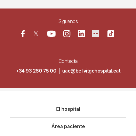
Siguenos
Contacta
+34 93 260 75 00
|
uac@bellvitgehospital.cat
Navegació
El hospital
principal
Área paciente