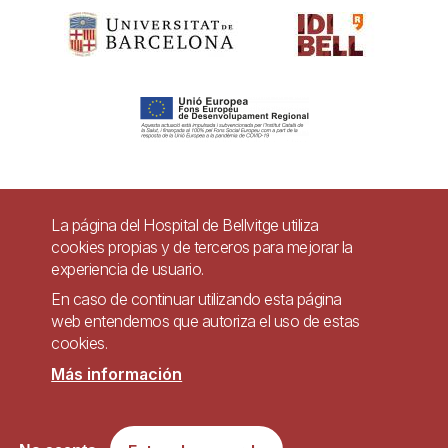
Pie
La página del Hospital de Bellvitge utiliza
Contacto
cookies propias y de terceros para mejorar la
de
experiencia de usuario.
Accesibilidad
Aviso legal
Ayuda
página
En caso de continuar utilizando esta página
Política de Privacidad de Sistemas de Videovigilancia
web entendemos que autoriza el uso de estas
cookies.
Mapa web
Más información
Imagen
Sitio web accesible de conformidad con el Real Decreto 1112/2018, de 7 de