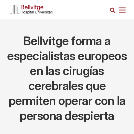
Pasar
Busca
al
Togg
contenido
navig
principal
Bellvitge forma a
especialistas europeos
en las cirugías
cerebrales que
permiten operar con la
persona despierta