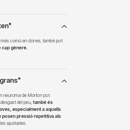
xen"
s més comú en dones, també pot
e cap gènere.
 grans"
 un neuroma de Morton pot
desgast del peu,
també és
oves, especialment a aquells
e posen pressió repetitiva als
tes ajustades.