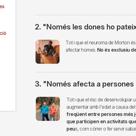
es
2. "Només les dones ho patei
ció
Imagen
Tot i que el neuroma de Morton é
afectar homes.
No és exclusiu d
3. "Només afecta a persones
Imagen
Tot i que el risc de desenvolupar
augmentar amb l'edat a causa del 
freqüent entre persones més j
que participen en activitats qu
peu
s, com córrer o fer servir saba