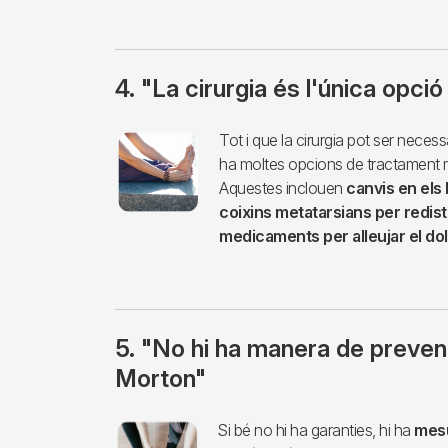
4. "La cirurgia és l'única opci
Imagen
Tot i que la cirurgia pot ser necess
ha moltes opcions de tractament m
Aquestes inclouen
canvis en els h
coixins metatarsians per redistri
medicaments per alleujar el do
5. "No hi ha manera de preven
Morton"
Imagen
Si bé no hi ha garanties, hi ha
mesu