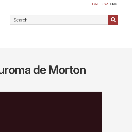
CAT
ESP
ENG
euroma de Morton