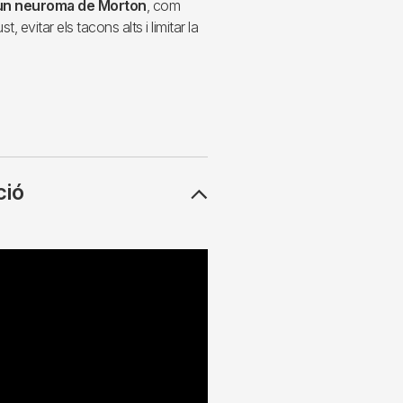
r un neuroma de Morton
, com
 evitar els tacons alts i limitar la
ció