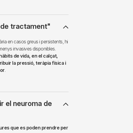
ó de tractament"
ària en casos greus i persistents, hi
enys invasives disponibles.
àbits de vida, en el calçat,
buir la pressió, teràpia física i
lor
.
ir el neuroma de
res que es poden prendre per