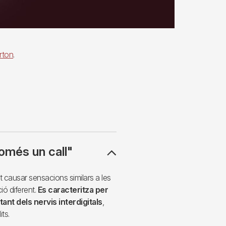
rton
.
omés un call"
 causar sensacions similars a les
ció diferent.
Es caracteritza per
tant dels nervis interdigitals
,
its.