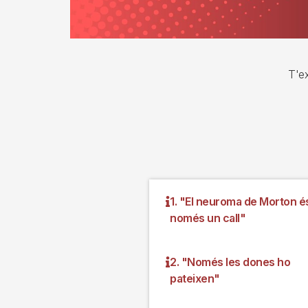
T'ex
1. "El neuroma de Morton é
només un call"
2. "Només les dones ho
pateixen"