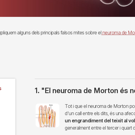
pliquem alguns dels principals falsos mites sobre el
neuroma de Mo
s
1. "El neuroma de Morton és n
Imagen
Tot i que el neuroma de Morton pot
d'un call entre els dits, és una afec
un engrandiment del teixit al vol
generalment entre el tercer i quart d