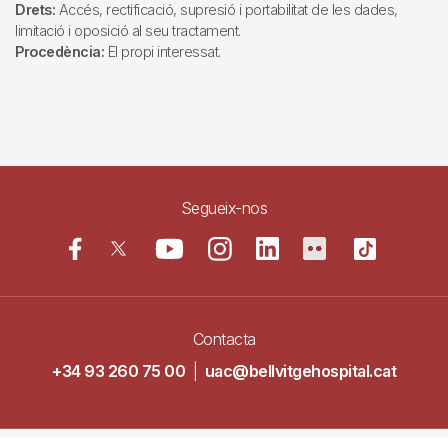
Drets:
Accés, rectificació, supresió i portabilitat de les dades,
limitació i oposició al seu tractament.
Procedència:
El propi interessat.
Segueix-nos
Contacta
+34 93 260 75 00
|
uac@bellvitgehospital.cat