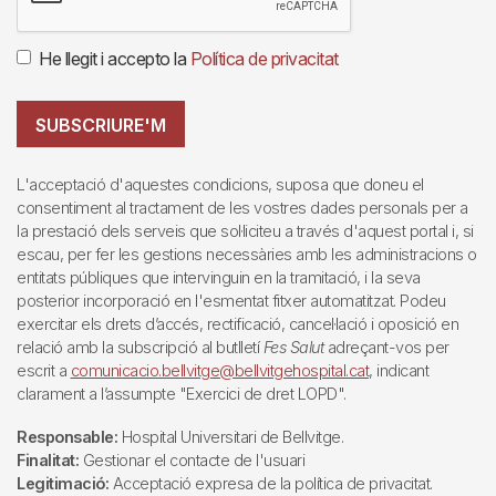
He llegit i accepto la
Política de privacitat
SUBSCRIURE'M
L'acceptació d'aquestes condicions, suposa que doneu el
consentiment al tractament de les vostres dades personals per a
la prestació dels serveis que sol·liciteu a través d'aquest portal i, si
escau, per fer les gestions necessàries amb les administracions o
entitats públiques que intervinguin en la tramitació, i la seva
posterior incorporació en l'esmentat fitxer automatitzat. Podeu
exercitar els drets d’accés, rectificació, cancel·lació i oposició en
relació amb la subscripció al butlletí
Fes Salut
adreçant-vos per
escrit a
comunicacio.bellvitge@bellvitgehospital.cat
, indicant
clarament a l’assumpte "Exercici de dret LOPD".
Responsable:
Hospital Universitari de Bellvitge.
Finalitat:
Gestionar el contacte de l'usuari
Legitimació:
Acceptació expresa de la política de privacitat.