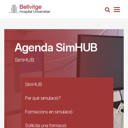
Vés
Cerca
al
Togg
contingut
navig
Agenda SimHUB
SimHUB
SimHUB
Per què simulació?
Formacions en simulació
Sol·licita una formació