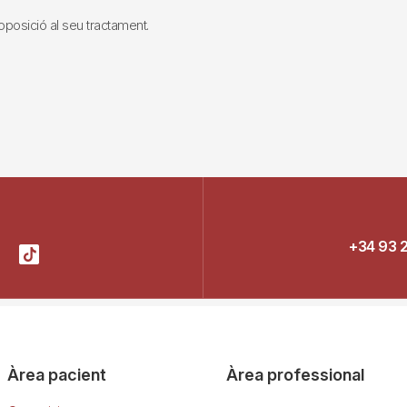
i oposició al seu tractament.
+34 93 
Àrea pacient
Àrea professional