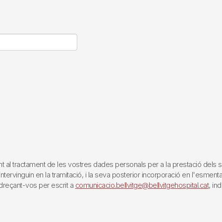
tractament de les vostres dades personals per a la prestació dels servei
rvinguin en la tramitació, i la seva posterior incorporació en l'esmentat 
reçant-vos per escrit a
comunicacio.bellvitge@bellvitgehospital.cat
, in