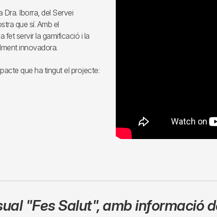
 Dra. Iborra, del Servei
ostra que sí. Amb el
et servir la gamificació i la
talment innovadora.
pacte que ha tingut el projecte:
sual
"Fes Salut"
,
amb informació de