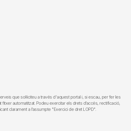
s que sol·liciteu a través d'aquest portal i, si escau, per fer les
fitxer automatitzat. Podeu exercitar els drets d’accés, rectificació,
dicant clarament a l’assumpte "Exercici de dret LOPD".