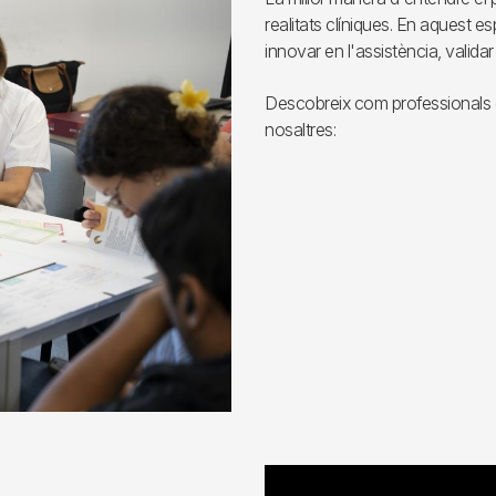
realitats clíniques. En aquest e
innovar en l'assistència, validar
Descobreix com professionals de
nosaltres: