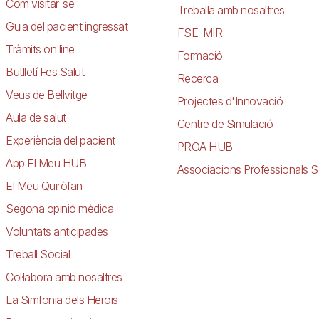
Com visitar-se
Treballa amb nosaltres
Guia del pacient ingressat
FSE-MIR
Tràmits on line
Formació
Butlletí Fes Salut
Recerca
Veus de Bellvitge
Projectes d'Innovació
Aula de salut
Centre de Simulació
Experiència del pacient
PROA HUB
App El Meu HUB
Associacions Professionals S
El Meu Quiròfan
Segona opinió mèdica
Voluntats anticipades
Treball Social
Col·labora amb nosaltres
La Simfonia dels Herois