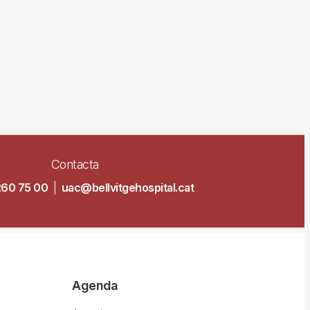
Contacta
260 75 00
|
uac@bellvitgehospital.cat
Agenda