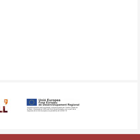
ància
Mapa web