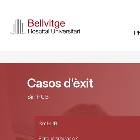
Vés
al
contingut
N
L'
pr
Casos d'èxit
SimHUB
SimHUB
Per què simulació?