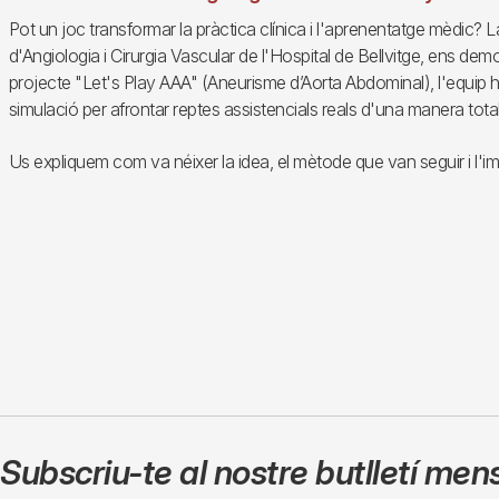
Pot un joc transformar la pràctica clínica i l'aprenentatge mèdic? La
d'Angiologia i Cirurgia Vascular de l'Hospital de Bellvitge, ens dem
projecte "Let's Play AAA" (Aneurisme d’Aorta Abdominal), l'equip ha f
simulació per afrontar reptes assistencials reals d'una manera to
Us expliquem com va néixer la idea, el mètode que van seguir i l'im
Subscriu-te al nostre butlletí men