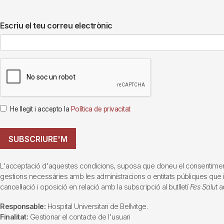
Escriu el teu correu electrònic
He llegit i accepto la
Política de privacitat
SUBSCRIURE'M
L'acceptació d'aquestes condicions, suposa que doneu el consentiment al 
gestions necessàries amb les administracions o entitats públiques que inte
cancel·lació i oposició en relació amb la subscripció al butlletí
Fes Salut
ad
Responsable:
Hospital Universitari de Bellvitge.
Finalitat:
Gestionar el contacte de l'usuari