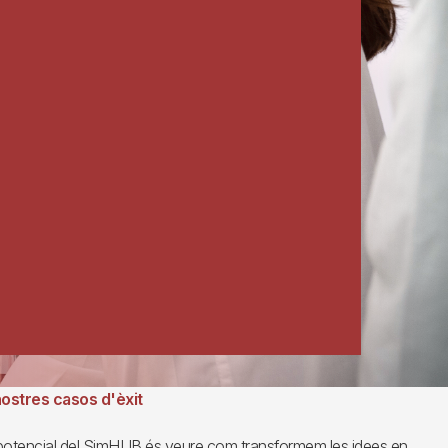
nostres casos d'èxit
 potencial del SimHUB és veure com transformem les idees en