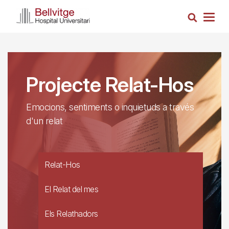
Vés
Cerca
al
Togg
contingut
navig
Projecte Relat-Hos
Emocions, sentiments o inquietuds a través
d'un relat
Relat-Hos
El Relat del mes
Els Relathadors