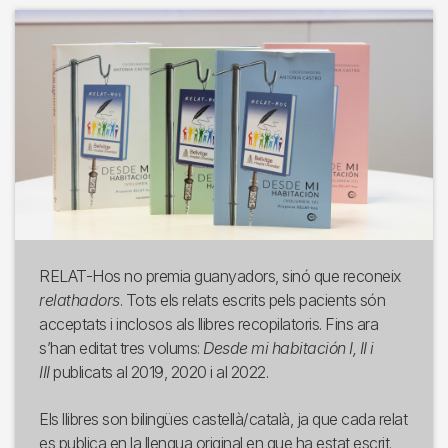
Imagen
RELAT-Hos no premia guanyadors, sinó que reconeix
relathadors
. Tots els relats escrits pels pacients són
acceptats i inclosos als llibres recopilatoris. Fins ara
s’han editat tres volums:
Desde mi habitación I,
II i
III
publicats al 2019, 2020 i al 2022.
Els llibres son bilingües castellà/català, ja que cada relat
es publica en la llengua original en que ha estat escrit.