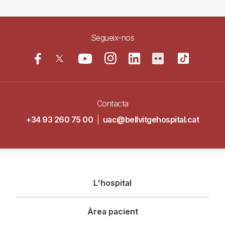
Segueix-nos
Contacta
+34 93 260 75 00
|
uac@bellvitgehospital.cat
Navegació
L'hospital
principal
Àrea pacient