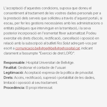
L'acceptació d'aquestes condicions, suposa que doneu el
consentiment al tractament de les vostres dades personals per a
la prestació dels serveis que sol·liciteu a través d'aquest portal i, si
escau, per fer les gestions necessàries amb les administracions o
entitats públiques que intervinguin en la tramitació, i la seva
posterior incorporació en l'esmentat fitxer automatitzat. Podeu
exercitar els drets d’accés, rectificació, cancel·lació i oposició en
relació amb la subscripció al butlletí
Fes Salut
adreçant-vos per
escrit a
comunicacio.bellvitge@bellvitgehospital.cat
, indicant
clarament a l’assumpte "Exercici de dret LOPD".
Responsable:
Hospital Universitari de Bellvitge.
Finalitat:
Gestionar el contacte de l'usuari
Legitimació:
Acceptació expresa de la política de privacitat.
Drets:
Accés, rectificació, supresió i portabilitat de les dades,
limitació i oposició al seu tractament.
Procedència:
El propi interessat.