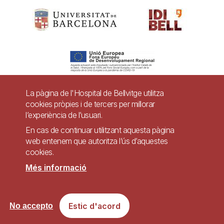
La pàgina de l'Hospital de Bellvitge utilitza
cookies pròpies i de tercers per millorar
Pie
l’experiència de l’usuari.
Contacte
de
En cas de continuar utilitzant aquesta pàgina
Accessibilitat
Avís legal
Ajuda
web entenem que autoritza l’ús d’aquestes
página
cookies.
Política de Privacitat de Sistemes de Vigilància
Mapa web
Més informació
Imagen
Lloc web accessible de conformitat amb el Reial Decret 1112/2018, de 7 de
Estic d'acord
No accepto
setembre, sobre accessibilitat dels llocs web i aplicacions per a dispositius
mòbils del sector públic.