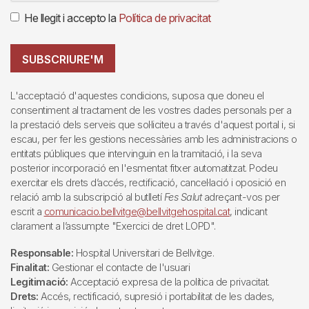
He llegit i accepto la
Política de privacitat
SUBSCRIURE'M
L'acceptació d'aquestes condicions, suposa que doneu el
consentiment al tractament de les vostres dades personals per a
la prestació dels serveis que sol·liciteu a través d'aquest portal i, si
escau, per fer les gestions necessàries amb les administracions o
entitats públiques que intervinguin en la tramitació, i la seva
posterior incorporació en l'esmentat fitxer automatitzat. Podeu
exercitar els drets d’accés, rectificació, cancel·lació i oposició en
relació amb la subscripció al butlletí
Fes Salut
adreçant-vos per
escrit a
comunicacio.bellvitge@bellvitgehospital.cat
, indicant
clarament a l’assumpte "Exercici de dret LOPD".
Responsable:
Hospital Universitari de Bellvitge.
Finalitat:
Gestionar el contacte de l'usuari
Legitimació:
Acceptació expresa de la política de privacitat.
Drets:
Accés, rectificació, supresió i portabilitat de les dades,