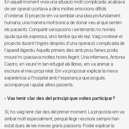
En aquell moment vivia una situació molt complicada: acabava
de ser operat i portava a dins moltes emocions difícils
d'ordenar. El projecte em va semblar una idea profundament
humana, una manera molt bonica de donar veu al que sentim
els pacients. Compartir sensacions i sentiments no només
ajuda qui els expressa, sinó també qui els rep. Vaig conèixer el
projecte durant l'ingrés després d'una operació complicada de
l'aparell digestiu. Aquells primers dies amb prou feines podia
moure'm i passava moltes hores llegint. Una infermera, Antonia
Castro, en veure'm tan refugiat als llibres, em va animar a
escriure el meu propi relat. Em va proposar explicar la meva
experiència a l'hospital amb l'esperança que pogués
acompanyar i ajudar altres pacients.
- Vas tenir clar des del principi que volies participar?
Sí, ho vaig tenir clar des del primer moment. La proposta em va
arribar molt especialment, perquè llegir i escriure sempre han
estat dues de les meves grans passions. Poder explicar la