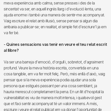
meva experiència amb calma, sense presses i des de la
sinceritat va ser, en aquell ingrés llarg i d'evolució lenta, una
ajuda enorme i també una manera de sentir-me acompanyat.
Vaig escriure el relat amb il·lusió, sense pensar si algun dia
arribaria a publicar-se; en realitat, el simple fet d'escriure'l ja em
va fer bé.
- Quines sensacions vas tenir en veure el teu relat escrit
al llibre?
Va ser una barreja d'emoció, d'orgull i, sobretot, d'agraïment
profund. Veure la meva història escrita, convertida en una
cosa tangible, em va fer molt feliç. Però, més enllà d'això, vaig
pensar que si la meva experiència podia ajudar una sola
persona que estigués passant per una cosa semblant, ja
hauria merescut completament la pena. En un llit d'hospital la
vulnerabilitat es viu de manera molt intensa, i qualsevol gest
que et faci sentir acompanyat té un valor immens. A més,
escriure i veure el relat publicat em va donar l'oportunitat de