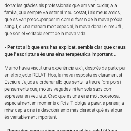
donar les gràcies als professionals que em van cuidar, a la
família, que sempre va estar al meu costat, i als meus amics,
que es van preocupar per mi com si fossin de la meva pròpia
sang. I, d'una manera molt especial, la meva dona i el meu fill,
que són el veritable sentit de la meva vida.
- Per tot allò que ens has explicat, sembla clar que creus
que l'escriptura és una eina terapèutica important…
Mai no havia viscut una experiència així i, després de participar
en el projecte RELAT-Hos, la meva resposta és clarament sí.
Escriure t'ajuda a ordenar allò que sents i a treure fora pors i
pensaments que, moltes vegades, ni tan sols saps com
expressar en veu alta. Crec que és una eina molt poderosa,
especialment en moments difícils. T'obliga a parar, a pensar, a
mirar cap a dins i a descobrir amb més claredat què és el que
és veritablement important.
- Recordes com arribes a escriure el teu relat (d'una