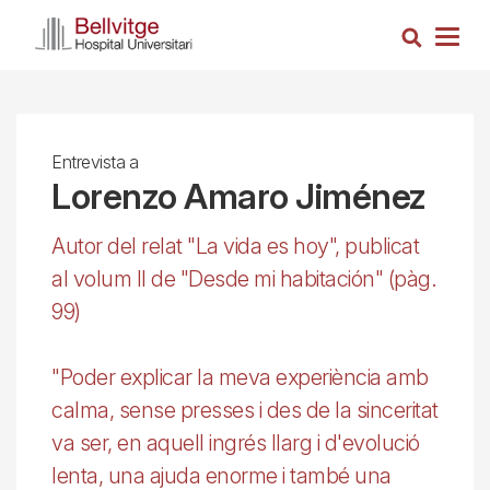
Vés
Cerca
al
Togg
contingut
navig
Entrevista a
Lorenzo Amaro Jiménez
Autor del relat "La vida es hoy", publicat
al volum II de "Desde mi habitación" (pàg.
99)
"Poder explicar la meva experiència amb
calma, sense presses i des de la sinceritat
va ser, en aquell ingrés llarg i d'evolució
lenta, una ajuda enorme i també una