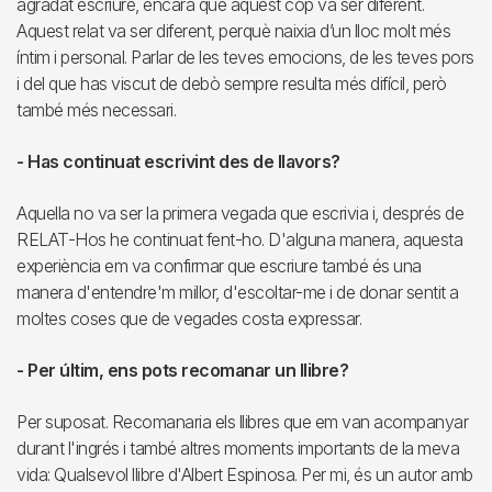
agradat escriure, encara que aquest cop va ser diferent.
Aquest relat va ser diferent, perquè naixia d’un lloc molt més
íntim i personal. Parlar de les teves emocions, de les teves pors
i del que has viscut de debò sempre resulta més difícil, però
també més necessari.
- Has continuat escrivint des de llavors?
Aquella no va ser la primera vegada que escrivia i, després de
RELAT-Hos he continuat fent-ho. D'alguna manera, aquesta
experiència em va confirmar que escriure també és una
manera d'entendre'm millor, d'escoltar-me i de donar sentit a
moltes coses que de vegades costa expressar.
- Per últim, ens pots recomanar un llibre?
Per suposat. Recomanaria els llibres que em van acompanyar
durant l'ingrés i també altres moments importants de la meva
vida: Qualsevol llibre d'Albert Espinosa. Per mi, és un autor amb