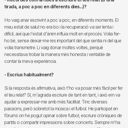
tirada, a poc a poc en diferents dies...)?
Ho vaig anar escrivint a poc a poc, en diferents moments. El
meu estat de salut no era bo i la recuperació va ser lenta i
difícil, així que l'estat d'ànim influïa molt en el procés. Volia fer-
ho bé, sense deixar-me res important del que sentia ni del que
volia transmetre. Li vaig donar moltes voltes, perquè
necessitava trobar la manera més honesta i veritable de
contar la meva experiència.
- Escrius habitualment?
Si la resposta és afirmativa, això t'ho va posar més fàcil per fer
el teu relat? Sí, m'agrada escriure de tant en tant, i això em va
ajudar a expressar-me amb més facilitat. Tinc diverses
passions, però sobretot la música i el futbol. He participat en
fòrums on he pogut opinar sobre futbol, escriure cròniques de
partits o compartir impressions sobre concerts. Sempre m'ha