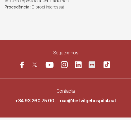
limitació i oposició al seu tractament.
Procedència:
El propi interessat.
Segueix-nos
Contacta
+34 93 260 75 00
|
uac@bellvitgehospital.cat