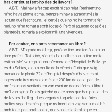
has continuat fent-ho des de llavors?
- A.B.T.- Mai havia fet cap escrit ni cap relat. Realment no
m’ho havia plantejat mai, sempre m’havia agradat més la
lectura que l’escriptura. I el cert és que no ho he tornat a fer
mai, no m’ha tornat a sortir l’ocasió. Però si aquesta ocasió es
plantegés, tornaria a explicar mil i una vivències.
- Per acabar, ens pots recomanar un llibre?
- A.B.T.- M’agrada molt llegir, però no tinc una temàtica o un
llibre preferit. Tot i això, sí que hi ha un llibre al qual tinc molta
estima. Me’l va regalar una infermera de l’Hospital de Bellvitge i
es diu Sabias, la cara oculta de la ciència. El dia que vaig
marxar de la planta 7.2 de l’hospital després d’haver estat
ingressada tres mesos a més de 200 km de casa, part dels
professionals sanitaris em van escriure dedicatòries al llibre i
me’l van signar. En els gairebé quatre anys que han passat des
de llavors l’he llegit dues vegades i aquelles dedicatòries
moltes vegades més, perquè realment em vaig sentir molt bé
amb tot el personal sanitari, que van ser la família que en