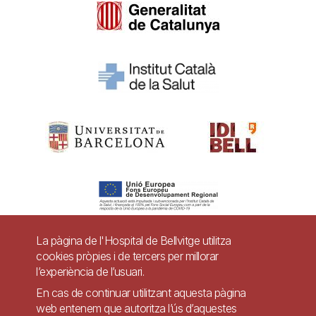
La pàgina de l'Hospital de Bellvitge utilitza
cookies pròpies i de tercers per millorar
Pie
l’experiència de l’usuari.
Contacte
de
En cas de continuar utilitzant aquesta pàgina
Accessibilitat
Avís legal
Ajuda
web entenem que autoritza l’ús d’aquestes