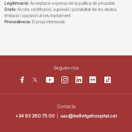
Legitimació:
Acceptació expresa de la política de privacitat.
Drets:
Accés, rectificació, supresió i portabilitat de les dades,
limitació i oposició al seu tractament.
Procedència:
El propi interessat.
Segueix-nos
Contacta
+34 93 260 75 00
|
uac@bellvitgehospital.cat