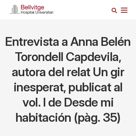
Vés
Cerca
al
Togg
contingut
navig
Entrevista a Anna Belén
Torondell Capdevila,
autora del relat Un gir
inesperat, publicat al
vol. I de Desde mi
habitación (pàg. 35)