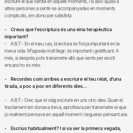
escriure el que sentia en aquells moments, i si això ajuda a
altres persones a sentir-se acompanyades en moments
complicats, em dono per satisfeta.
- Creus que l’escriptura és una eina terapèutica
important?
- A.B.T.- En el meu cas, la lectura és força important en la
meva vida. M’agrada molt llegir; és important i gratificant. A
més, si després pots transmetre allò que sents per escrit
encara ho és més.
- Recordes com arribes a escriure el teu relat, d’una
tirada, a poc a poc en diferents dies…
- A.B.T.- Crec que el vaig escriure en uns cinc dies. Quan el
tractament em donava treva, aprofitava per transmetre el que
jo realment pensava en aquell moment i segueixo pensant ara.
- Escrius habitualment? I si va ser la primera vegada,