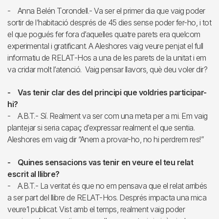
- Anna Belén Torondell.- Va ser el primer dia que vaig poder
sortir de l’habitació després de 45 dies sense poder fer-ho, i tot
el que pogués fer fora d’aquelles quatre parets era quelcom
experimental i gratificant. A Aleshores vaig veure penjat el full
informatiu de RELAT-Hos a una de les parets de la unitat i em
va cridar molt l’atenció. Vaig pensar llavors, què deu voler dir?
- Vas tenir clar des del principi que voldries participar-
hi?
- A.B.T.- Sí. Realment va ser com una meta per a mi. Em vaig
plantejar si seria capaç d’expressar realment el que sentia.
Aleshores em vaig dir “Anem a provar-ho, no hi perdrem res!”
- Quines sensacions vas tenir en veure el teu relat
escrit al llibre?
- A.B.T.- La veritat és que no em pensava que el relat arribés
a ser part del llibre de RELAT-Hos. Després impacta una mica
veure’l publicat. Vist amb el temps, realment vaig poder