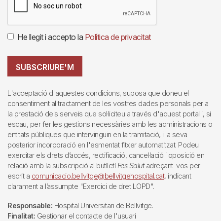
He llegit i accepto la
Política de privacitat
SUBSCRIURE'M
L'acceptació d'aquestes condicions, suposa que doneu el
consentiment al tractament de les vostres dades personals per a
la prestació dels serveis que sol·liciteu a través d'aquest portal i, si
escau, per fer les gestions necessàries amb les administracions o
entitats públiques que intervinguin en la tramitació, i la seva
posterior incorporació en l'esmentat fitxer automatitzat. Podeu
exercitar els drets d’accés, rectificació, cancel·lació i oposició en
relació amb la subscripció al butlletí
Fes Salut
adreçant-vos per
escrit a
comunicacio.bellvitge@bellvitgehospital.cat
, indicant
clarament a l’assumpte "Exercici de dret LOPD".
Responsable:
Hospital Universitari de Bellvitge.
Finalitat:
Gestionar el contacte de l'usuari