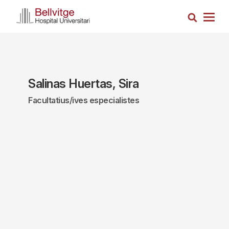
Vés
Cerca
al
Togg
contingut
navig
Salinas Huertas, Sira
Facultatius/ives especialistes