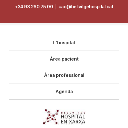
+34 93 260 75 00
|
uac@bellvitgehospital.cat
Navegació
L'hospital
principal
Àrea pacient
Àrea professional
Agenda
Imagen