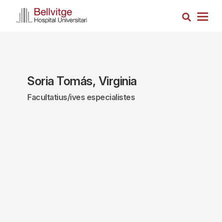
Vés
Cerca
al
Togg
contingut
navig
Soria Tomás, Virginia
Facultatius/ives especialistes