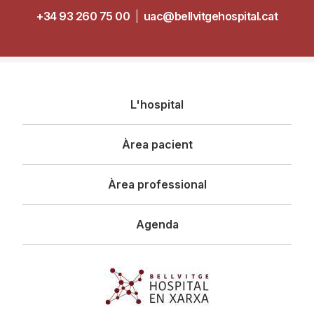
+34 93 260 75 00
|
uac@bellvitgehospital.cat
Navegació
L'hospital
principal
Àrea pacient
Àrea professional
Agenda
Imagen