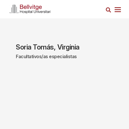
Pasar
Busca
al
Togg
contenido
navig
principal
Soria Tomás, Virginia
Facultativos/as especialistas