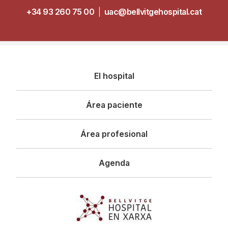
+34 93 260 75 00
|
uac@bellvitgehospital.cat
Navegació
El hospital
principal
Área paciente
Área profesional
Agenda
Imagen