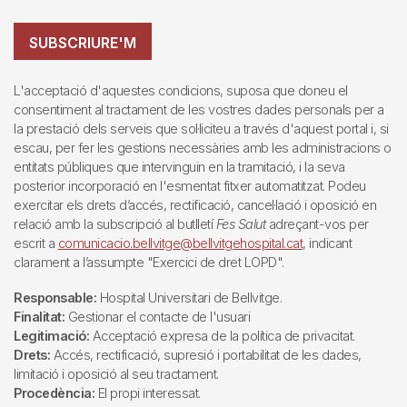
SUBSCRIURE'M
L'acceptació d'aquestes condicions, suposa que doneu el
consentiment al tractament de les vostres dades personals per a
la prestació dels serveis que sol·liciteu a través d'aquest portal i, si
escau, per fer les gestions necessàries amb les administracions o
entitats públiques que intervinguin en la tramitació, i la seva
posterior incorporació en l'esmentat fitxer automatitzat. Podeu
exercitar els drets d’accés, rectificació, cancel·lació i oposició en
relació amb la subscripció al butlletí
Fes Salut
adreçant-vos per
escrit a
comunicacio.bellvitge@bellvitgehospital.cat
, indicant
clarament a l’assumpte "Exercici de dret LOPD".
Responsable:
Hospital Universitari de Bellvitge.
Finalitat:
Gestionar el contacte de l'usuari
Legitimació:
Acceptació expresa de la política de privacitat.
Drets:
Accés, rectificació, supresió i portabilitat de les dades,
limitació i oposició al seu tractament.
Procedència:
El propi interessat.