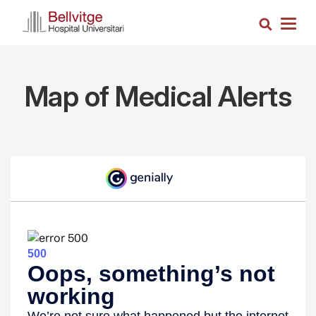
Vés
Cerca
al
Togg
contingut
navig
Map of Medical Alerts