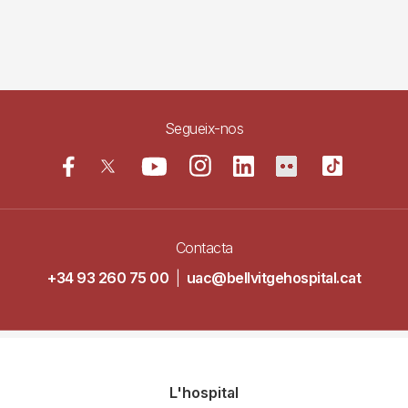
Segueix-nos
Contacta
+34 93 260 75 00
|
uac@bellvitgehospital.cat
Navegació
L'hospital