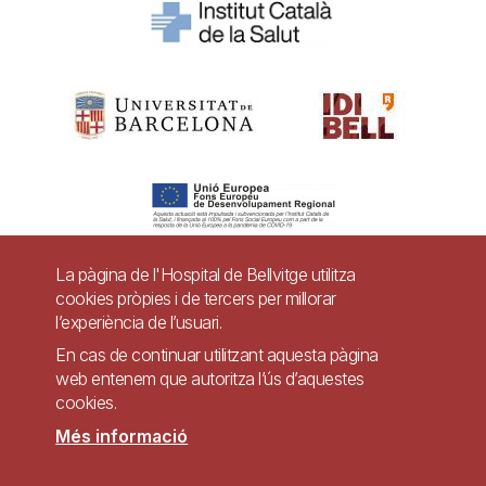
La pàgina de l'Hospital de Bellvitge utilitza
cookies pròpies i de tercers per millorar
Pie
l’experiència de l’usuari.
Contacte
de
En cas de continuar utilitzant aquesta pàgina
Accessibilitat
Avís legal
Ajuda
web entenem que autoritza l’ús d’aquestes
página
cookies.
Política de Privacitat de Sistemes de Vigilància
Mapa web
Més informació
Imagen