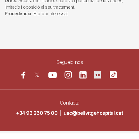
Drets:
Accés, rectificació, supresió i portabilitat de les dades,
limitació i oposició al seu tractament.
Procedència:
El propi interessat.
Segueix-nos
Contacta
+34 93 260 75 00
|
uac@bellvitgehospital.cat