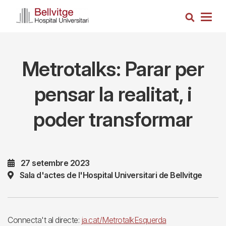
Vés
Cerca
al
Togg
contingut
navig
Metrotalks: Parar per
pensar la realitat, i
poder transformar
27 setembre 2023
Sala d'actes de l'Hospital Universitari de Bellvitge
Connecta't al directe:
ja.cat/MetrotalkEsquerda