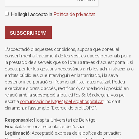
He llegit i accepto la
Política de privacitat
SUBSCRIURE'M
L'acceptació d'aquestes condicions, suposa que doneu el
consentiment al tractament de les vostres dades personals per a
la prestació dels serveis que sol·liciteu a través d'aquest portal i, si
escau, per fer les gestions necessàries amb les administracions o
entitats públiques que intervinguin en la tramitació, i la seva
posterior incorporació en l'esmentat fitxer automatitzat. Podeu
exercitar els drets d’accés, rectificació, cancel·lació i oposició en
relació amb la subscripció al butlletí
Fes Salut
adreçant-vos per
escrit a
comunicacio.bellvitge@bellvitgehospital.cat
, indicant
clarament a l’assumpte "Exercici de dret LOPD".
Responsable:
Hospital Universitari de Bellvitge.
Finalitat:
Gestionar el contacte de l'usuari
Legitimació:
Acceptació expresa de la política de privacitat.