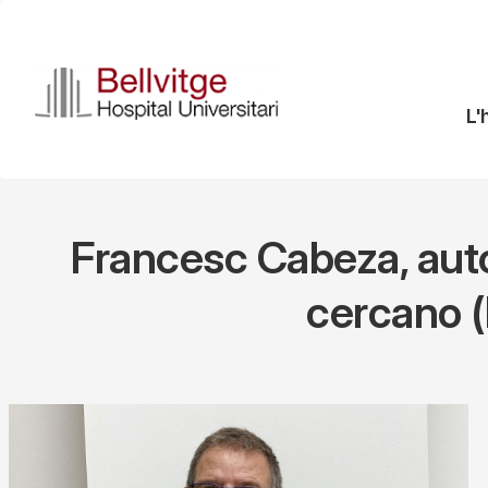
Vés
al
contingut
N
L'
pr
Francesc Cabeza, auto
cercano (D