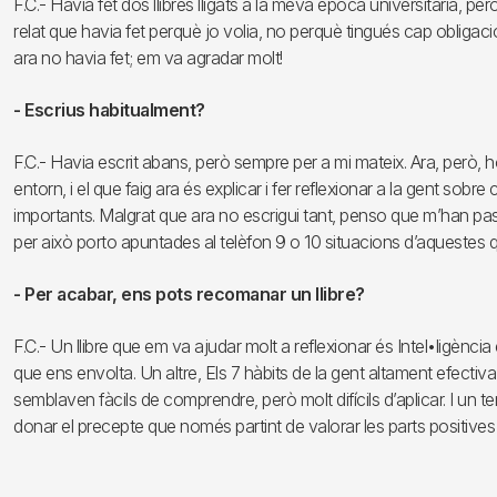
F.C.- Havia fet dos llibres lligats a la meva època universitària, p
relat que havia fet perquè jo volia, no perquè tingués cap obligaci
ara no havia fet; em va agradar molt!
- Escrius habitualment?
F.C.- Havia escrit abans, però sempre per a mi mateix. Ara, però,
entorn, i el que faig ara és explicar i fer reflexionar a la gent so
importants. Malgrat que ara no escrigui tant, penso que m’han pas
per això porto apuntades al telèfon 9 o 10 situacions d’aquestes 
- Per acabar, ens pots recomanar un llibre?
F.C.- Un llibre que em va ajudar molt a reflexionar és Intel•ligènci
que ens envolta. Un altre, Els 7 hàbits de la gent altament efect
semblaven fàcils de comprendre, però molt difícils d’aplicar. I un t
donar el precepte que només partint de valorar les parts positives 