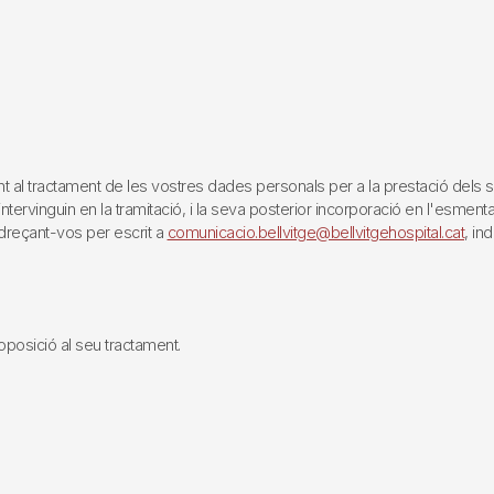
tractament de les vostres dades personals per a la prestació dels servei
rvinguin en la tramitació, i la seva posterior incorporació en l'esmentat 
reçant-vos per escrit a
comunicacio.bellvitge@bellvitgehospital.cat
, in
i oposició al seu tractament.