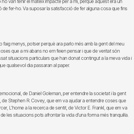
erò no van tenir el mateix impacte per a mi, perquè aquest era un
ó de fer-ho. Va suposar la satisfacció de fer alguna cosa que fins
 ho faig menys, potser perquè ara parlo més amb la gent del meu
bre coses que a mi abans no em feien pensar i que de veritat són
sat situacions particulars que han donat contingut a la meva vida i
que qualsevol dia passaran al paper.
a emocional, de Daniel Goleman, per entendre la societat i la gent
iva, de Stephen R. Covey, que em va ajudar a entendre coses que
ercer, L’home a la recerca de sentit, de Victor E. Frankl, que em va
de les situacions pots afrontar la vida d’una forma més tranquil·la.