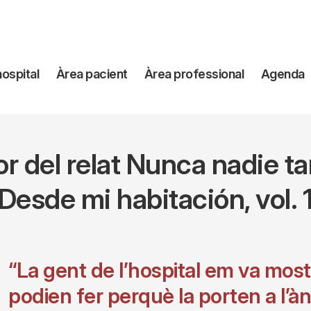
avegación
hospital
Àrea pacient
Àrea professional
Agenda
incipal
r del relat Nunca nadie t
esde mi habitación, vol. 1
“La gent de l’hospital em va mos
podien fer perquè la porten a l’à