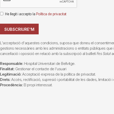
He llegit i accepto la
Política de privacitat
SUBSCRIURE'M
L'acceptació d'aquestes condicions, suposa que doneu el consentiment al 
gestions necessàries amb les administracions o entitats públiques que inte
cancel·lació i oposició en relació amb la subscripció al butlletí
Fes Salut
ad
Responsable:
Hospital Universitari de Bellvitge.
Finalitat:
Gestionar el contacte de l'usuari
Legitimació:
Acceptació expresa de la política de privacitat.
Drets:
Accés, rectificació, supresió i portabilitat de les dades, limitació 
Procedència:
El propi interessat.