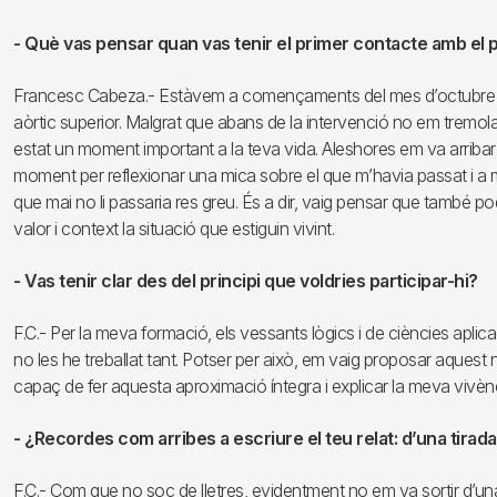
- Què vas pensar quan vas tenir el primer contacte amb el
Francesc Cabeza.- Estàvem a començaments del mes d’octubre de
aòrtic superior. Malgrat que abans de la intervenció no em tremol
estat un moment important a la teva vida. Aleshores em va arriba
moment per reflexionar una mica sobre el que m’havia passat i a m
que mai no li passaria res greu. És a dir, vaig pensar que també po
valor i context la situació que estiguin vivint.
- Vas tenir clar des del principi que voldries participar-hi?
F.C.- Per la meva formació, els vessants lògics i de ciències aplic
no les he treballat tant. Potser per això, em vaig proposar aquest
capaç de fer aquesta aproximació íntegra i explicar la meva vivèn
- ¿Recordes com arribes a escriure el teu relat: d’una tirad
F.C.- Com que no soc de lletres, evidentment no em va sortir d’una t