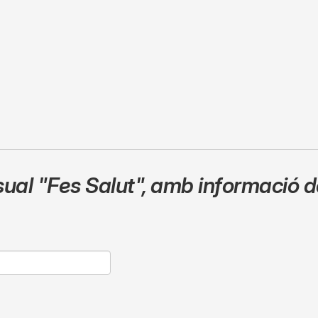
sual
"Fes Salut"
,
amb informació de