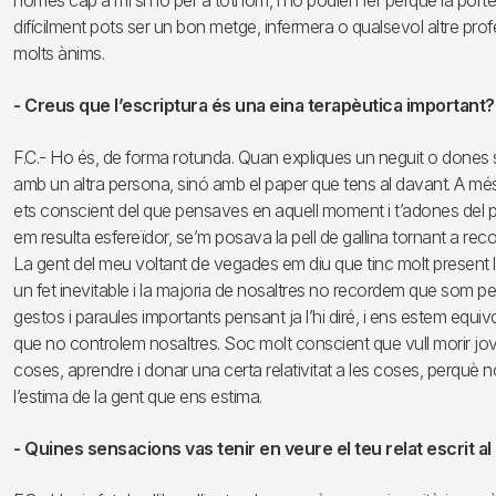
només cap a mi si no per a tothom, i ho podien fer perquè la porte
difícilment pots ser un bon metge, infermera o qualsevol altre pro
molts ànims.
- Creus que l’escriptura és una eina terapèutica important?
F.C.- Ho és, de forma rotunda. Quan expliques un neguit o dones sor
amb un altra persona, sinó amb el paper que tens al davant. A més 
ets conscient del que pensaves en aquell moment i t’adones del punt
em resulta esfereïdor, se’m posava la pell de gallina tornant a r
La gent del meu voltant de vegades em diu que tinc molt present la 
un fet inevitable i la majoria de nosaltres no recordem que s
gestos i paraules importants pensant ja l’hi diré, i ens estem equ
que no controlem nosaltres. Soc molt conscient que vull morir jove
coses, aprendre i donar una certa relativitat a les coses, perqu
l’estima de la gent que ens estima.
- Quines sensacions vas tenir en veure el teu relat escrit al 