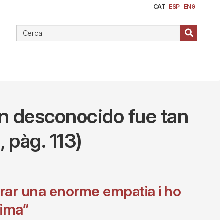
CAT
ESP
ENG
an desconocido fue tan
, pàg. 113)
trar una enorme empatia i ho
nima”