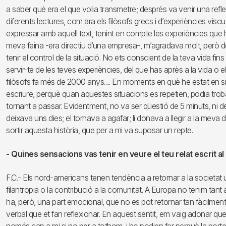
a saber què era el que volia transmetre; després va venir una refle
diferents lectures, com ara els filòsofs grecs i d’experiències viscu
expressar amb aquell text, tenint en compte les experiències que h
meva feina -era directiu d’una empresa-, m’agradava molt, però d
tenir el control de la situació. No ets conscient de la teva vida 
servir-te de les teves experiències, del que has après a la vida o el
filòsofs fa més de 2000 anys..... En moments en què he estat en s
escriure, perquè quan aquestes situacions es repetien, podia troba
tornant a passar. Evidentment, no va ser qüestió de 5 minuts, ni de
deixava uns dies; el tornava a agafar; li donava a llegir a la meva 
sortir aquesta història, que per a mi va suposar un repte.
- Quines sensacions vas tenir en veure el teu relat escrit al 
F.C.- Els nord-americans tenen tendència a retornar a la societat 
filantropia o la contribució a la comunitat. A Europa no tenim tant
ha, però, una part emocional, que no es pot retornar tan fàcilmen
verbal que et fan reflexionar. En aquest sentit, em vaig adonar qu