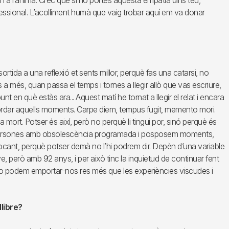
n a l’ànima. Crec que si no portes aquesta empatia dins teu,
fessional. L’acolliment humà que vaig trobar aquí em va donar
tida a una reflexió et sents millor, perquè fas una catarsi, no
a més, quan passa el temps i tornes a llegir allò que vas escriure,
 en què estàs ara... Aquest matí he tornat a llegir el relat i encara
ecordar aquells moments. Carpe diem, tempus fugit, memento mori.
mort. Potser és així, però no perquè li tingui por, sinó perquè és
om persones amb obsolescència programada i posposem moments,
ivocant, perquè potser demà no l’hi podrem dir. Depèn d’una variable
, però amb 92 anys, i per això tinc la inquietud de continuar fent
è no podem emportar-nos res més que les experiències viscudes i
llibre?