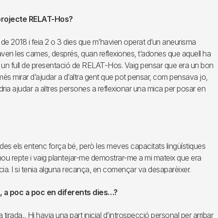
 projecte RELAT-Hos?
 2018 i feia 2 o 3 dies que m’havien operat d’un aneurisma
aven les cames, després, quan reflexiones, t’adones que aquell ha
r un full de presentació de RELAT-Hos. Vaig pensar que era un bon
és mirar d’ajudar a d’altra gent que pot pensar, com pensava jo,
dria ajudar a altres persones a reflexionar una mica per posar en
ades els entenc força bé, però les meves capacitats lingüístiques
 nou repte i vaig plantejar-me demostrar-me a mi mateix que era
cia. I si tenia alguna recança, en començar va desaparèixer.
a, a poc a poc en diferents dies…?
irada... Hi havia una part inicial d’introspecció personal per arribar