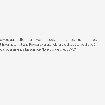
s que sol·liciteu a través d'aquest portal i, si escau, per fer les
fitxer automatitzat. Podeu exercitar els drets d’accés, rectificació,
dicant clarament a l’assumpte "Exercici de dret LOPD".