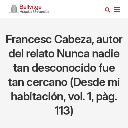
Pasar
Busca
al
Togg
contenido
navig
principal
Francesc Cabeza, autor
del relato Nunca nadie
tan desconocido fue
tan cercano (Desde mi
habitación, vol. 1, pàg.
113)