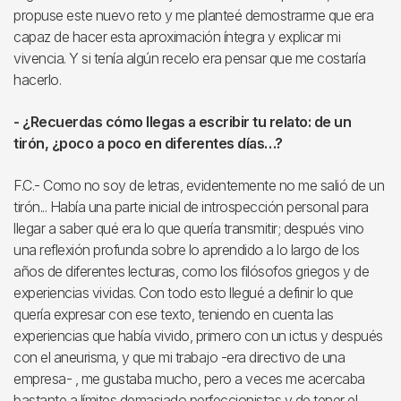
propuse este nuevo reto y me planteé demostrarme que era
capaz de hacer esta aproximación íntegra y explicar mi
vivencia. Y si tenía algún recelo era pensar que me costaría
hacerlo.
- ¿Recuerdas cómo llegas a escribir tu relato: de un
tirón, ¿poco a poco en diferentes días…?
F.C.- Como no soy de letras, evidentemente no me salió de un
tirón... Había una parte inicial de introspección personal para
llegar a saber qué era lo que quería transmitir; después vino
una reflexión profunda sobre lo aprendido a lo largo de los
años de diferentes lecturas, como los filósofos griegos y de
experiencias vividas. Con todo esto llegué a definir lo que
quería expresar con ese texto, teniendo en cuenta las
experiencias que había vivido, primero con un ictus y después
con el aneurisma, y que mi trabajo -era directivo de una
empresa- , me gustaba mucho, pero a veces me acercaba
bastante a límites demasiado perfeccionistas y de tener el