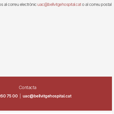
vos al correu electrònic
uac@bellvitgehospital.cat
o al correu postal
Contacta
260 75 00
|
uac@bellvitgehospital.cat