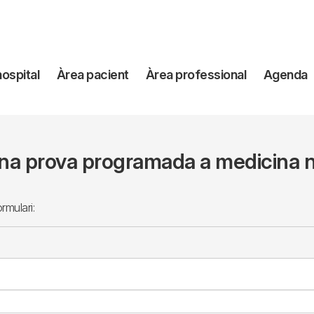
avegación
hospital
Àrea pacient
Àrea professional
Agenda
incipal
na prova programada a medicina 
rmulari: