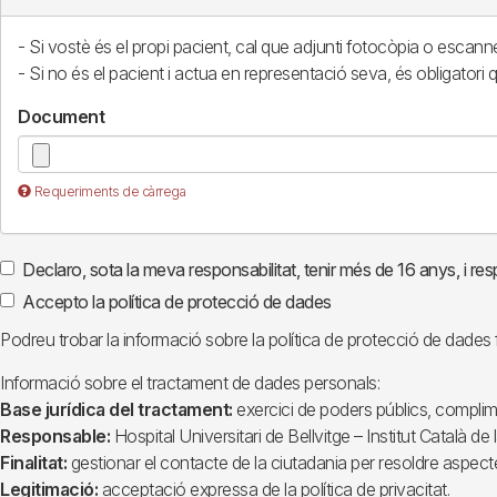
- Si vostè és el propi pacient, cal que adjunti fotocòpia o escann
- Si no és el pacient i actua en representació seva, és obligatori 
Document
Requeriments de càrrega
Declaro, sota la meva responsabilitat, tenir més de 16 anys, i re
Accepto la política de protecció de dades
Podreu trobar la informació sobre la política de protecció de dades fe
Informació sobre el tractament de dades personals:
Base jurídica del tractament:
exercici de poders públics, complime
Responsable:
Hospital Universitari de Bellvitge – Institut Català de l
Finalitat:
gestionar el contacte de la ciutadania per resoldre aspecte
Legitimació:
acceptació expressa de la política de privacitat.