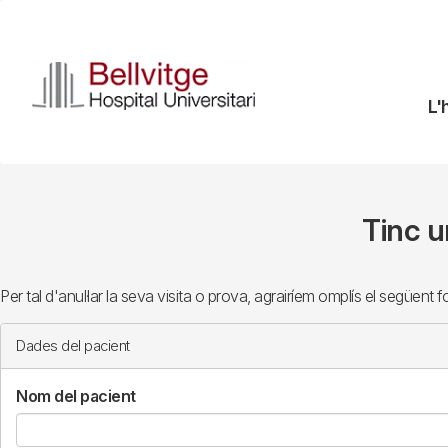
Vés
al
contingut
N
L'
pr
Tinc u
Per tal d'anul·lar la seva visita o prova, agrairíem omplís el següent fo
Dades del pacient
Nom del pacient