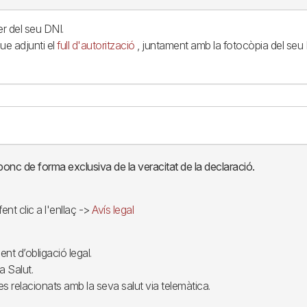
er del seu DNI.
que adjunti el
full d'autorització
, juntament amb la fotocòpia del seu D
sponc de forma exclusiva de la veracitat de la declaració.
nt clic a l'enllaç ->
Avís legal
nt d’obligació legal.
a Salut.
s relacionats amb la seva salut via telemàtica.