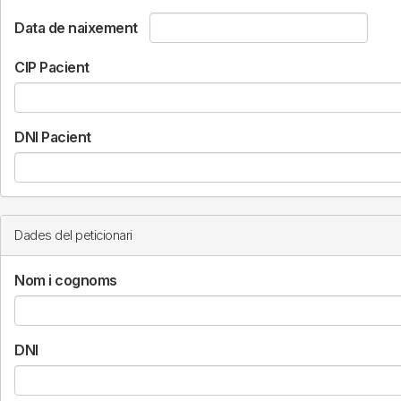
Data de naixement
CIP Pacient
DNI Pacient
Dades del peticionari
Nom i cognoms
DNI