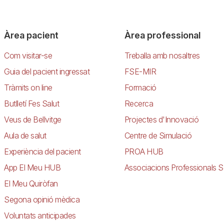
Àrea pacient
Àrea professional
Com visitar-se
Treballa amb nosaltres
Guia del pacient ingressat
FSE-MIR
Tràmits on line
Formació
Butlletí Fes Salut
Recerca
Veus de Bellvitge
Projectes d'Innovació
Aula de salut
Centre de Simulació
Experiència del pacient
PROA HUB
App El Meu HUB
Associacions Professionals S
El Meu Quiròfan
Segona opinió mèdica
Voluntats anticipades