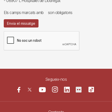
- 08907 L’Hospitalet de Llobregat
Els camps marcats amb
son obligatoris
Envia el missatge
Segueix-nos