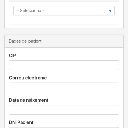
Relació
amb
el
pacient
Dades del pacient
CIP
Correu electrònic
Data de naixement
DNI Pacient