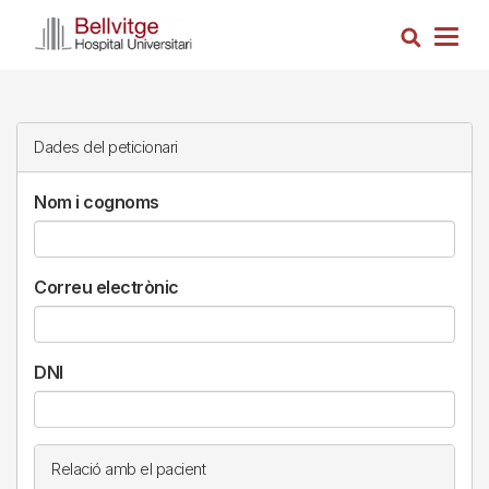
Vés
Cerca
al
Togg
contingut
navig
Dades del peticionari
Nom i cognoms
Correu electrònic
DNI
Relació amb el pacient