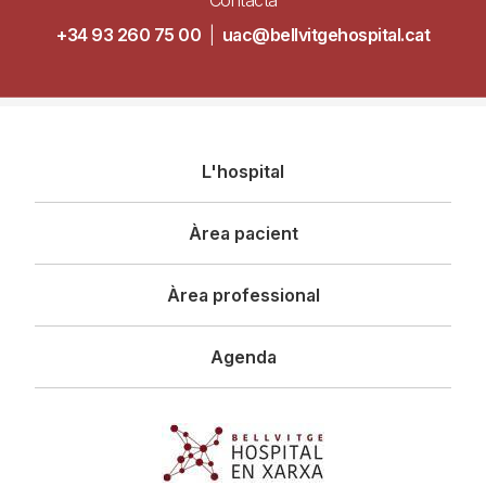
Contacta
+34 93 260 75 00
|
uac@bellvitgehospital.cat
Navegació
L'hospital
principal
Àrea pacient
Àrea professional
Agenda
Imagen