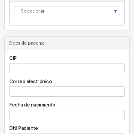
Relación
con
el
paciente
Datos del paciente
CIP
Correo electrónico
Fecha de nacimiento
DNI Paciente