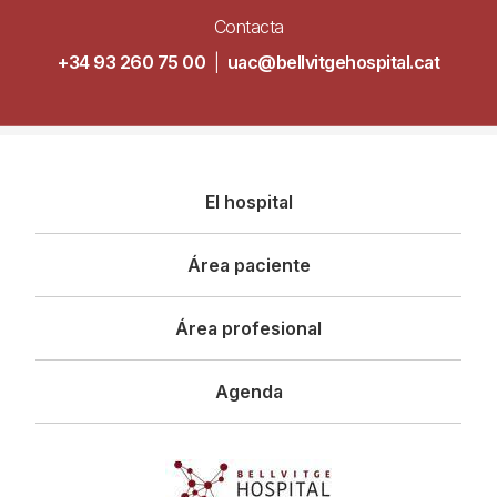
Contacta
+34 93 260 75 00
|
uac@bellvitgehospital.cat
Navegació
El hospital
principal
Área paciente
Área profesional
Agenda
Imagen