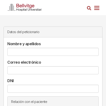
Pasar
Busca
al
Togg
contenido
navig
principal
Datos del peticionario
Nombre y apellidos
Correo electrónico
DNI
Relación con el paciente