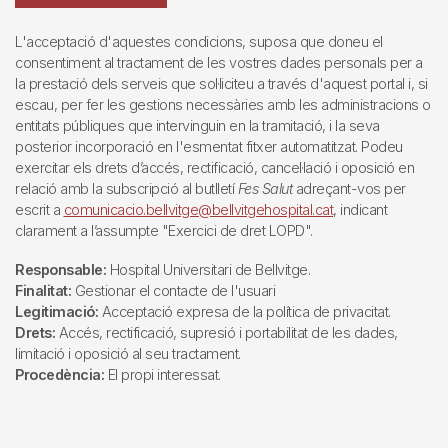
L'acceptació d'aquestes condicions, suposa que doneu el
consentiment al tractament de les vostres dades personals per a
la prestació dels serveis que sol·liciteu a través d'aquest portal i, si
escau, per fer les gestions necessàries amb les administracions o
entitats públiques que intervinguin en la tramitació, i la seva
posterior incorporació en l'esmentat fitxer automatitzat. Podeu
exercitar els drets d’accés, rectificació, cancel·lació i oposició en
relació amb la subscripció al butlletí
Fes Salut
adreçant-vos per
escrit a
comunicacio.bellvitge@bellvitgehospital.cat
, indicant
clarament a l’assumpte "Exercici de dret LOPD".
Responsable:
Hospital Universitari de Bellvitge.
Finalitat:
Gestionar el contacte de l'usuari
Legitimació:
Acceptació expresa de la política de privacitat.
Drets:
Accés, rectificació, supresió i portabilitat de les dades,
limitació i oposició al seu tractament.
Procedència:
El propi interessat.