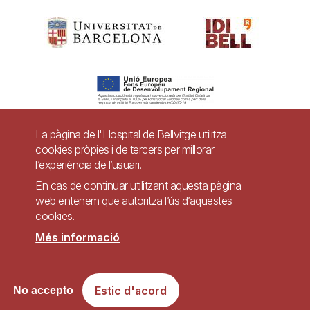
La pàgina de l'Hospital de Bellvitge utilitza
cookies pròpies i de tercers per millorar
Pie
l’experiència de l’usuari.
Contacte
de
En cas de continuar utilitzant aquesta pàgina
Accessibilitat
Avís legal
Ajuda
web entenem que autoritza l’ús d’aquestes
página
cookies.
Política de Privacitat de Sistemes de Vigilància
Mapa web
Més informació
Imagen
Lloc web accessible de conformitat amb el Reial Decret 1112/2018, de 7 de
Estic d'acord
No accepto
setembre, sobre accessibilitat dels llocs web i aplicacions per a dispositius
mòbils del sector públic.