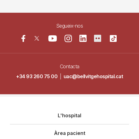
Segueix-nos
Contacta
+34 93 260 75 00
|
uac@bellvitgehospital.cat
Navegació
L'hospital
principal
Àrea pacient