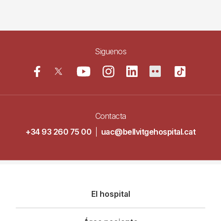
Siguenos
Contacta
+34 93 260 75 00
|
uac@bellvitgehospital.cat
Navegació
El hospital
principal