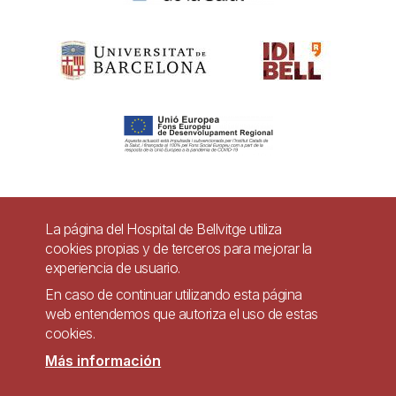
Pie
La página del Hospital de Bellvitge utiliza
Contacto
cookies propias y de terceros para mejorar la
de
experiencia de usuario.
Accesibilidad
Aviso legal
Ayuda
página
En caso de continuar utilizando esta página
Política de Privacidad de Sistemas de Videovigilancia
web entendemos que autoriza el uso de estas
cookies.
Mapa web
Más información
Imagen