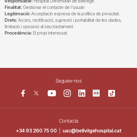
Responsable:
Hospital Universitari de Bellvitge.
Finalitat:
Gestionar el contacte de l'usuari
Legitimació:
Acceptació expresa de la política de privacitat.
Drets:
Accés, rectificació, supresió i portabilitat de les dades,
limitació i oposició al seu tractament.
Procedència:
El propi interessat.
Segueix-nos
Contacta
+34 93 260 75 00
|
uac@bellvitgehospital.cat