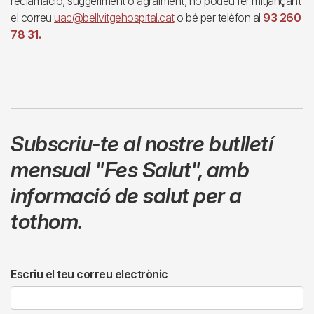
reclamació, suggeriment o agraïment, ho podeu fer mitjançant
el correu
uac@bellvitgehospital.cat
o bé per telèfon al
93 260
78 31.
Subscriu-te al nostre butlletí
mensual
"Fes Salut"
,
amb
informació de salut per a
tothom.
Escriu el teu correu electrònic