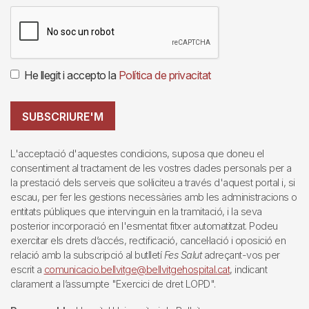
He llegit i accepto la
Política de privacitat
SUBSCRIURE'M
L'acceptació d'aquestes condicions, suposa que doneu el
consentiment al tractament de les vostres dades personals per a
la prestació dels serveis que sol·liciteu a través d'aquest portal i, si
escau, per fer les gestions necessàries amb les administracions o
entitats públiques que intervinguin en la tramitació, i la seva
posterior incorporació en l'esmentat fitxer automatitzat. Podeu
exercitar els drets d’accés, rectificació, cancel·lació i oposició en
relació amb la subscripció al butlletí
Fes Salut
adreçant-vos per
escrit a
comunicacio.bellvitge@bellvitgehospital.cat
, indicant
clarament a l’assumpte "Exercici de dret LOPD".