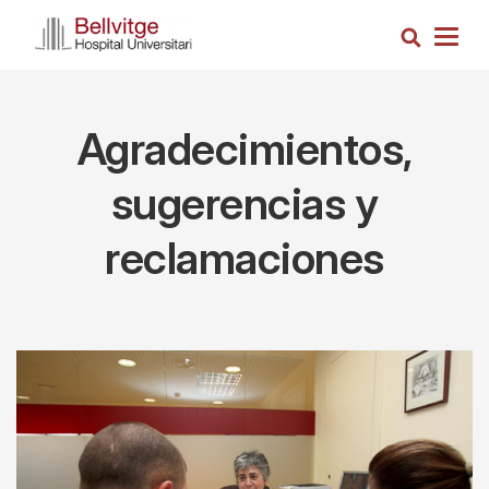
Pasar
Busca
al
Togg
contenido
navig
principal
Agradecimientos,
sugerencias y
reclamaciones