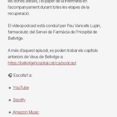
les dones ateses, i el paper de la infermeria en
l’acompanyament durant totes les etapes de la
recuperació.
El vídeopodcast està conduït per Pau Vancells Luján,
farmacèutic del Servei de Farmàcia de l’Hospital de
Bellvitge.
A més d’aquest episodi, es poden trobar els capítols
anteriors de Veus de Bellvitge a:
https://bellvitgehospital.cat/ca/podcast
🎧 Escolta’l a:
🔹
YouTube
🔹
Spotify
🔹
Amazon Music