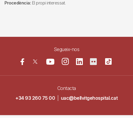
Procedència:
El propi interessat.
Segueix-nos
Contacta
+34 93 260 75 00
|
uac@bellvitgehospital.cat
Navegació