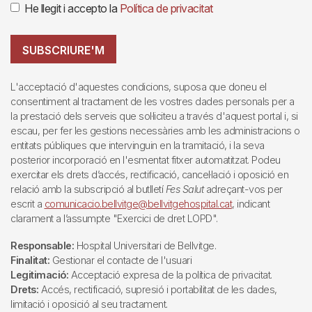
He llegit i accepto la
Política de privacitat
SUBSCRIURE'M
L'acceptació d'aquestes condicions, suposa que doneu el
consentiment al tractament de les vostres dades personals per a
la prestació dels serveis que sol·liciteu a través d'aquest portal i, si
escau, per fer les gestions necessàries amb les administracions o
entitats públiques que intervinguin en la tramitació, i la seva
posterior incorporació en l'esmentat fitxer automatitzat. Podeu
exercitar els drets d’accés, rectificació, cancel·lació i oposició en
relació amb la subscripció al butlletí
Fes Salut
adreçant-vos per
escrit a
comunicacio.bellvitge@bellvitgehospital.cat
, indicant
clarament a l’assumpte "Exercici de dret LOPD".
Responsable:
Hospital Universitari de Bellvitge.
Finalitat:
Gestionar el contacte de l'usuari
Legitimació:
Acceptació expresa de la política de privacitat.
Drets:
Accés, rectificació, supresió i portabilitat de les dades,
limitació i oposició al seu tractament.