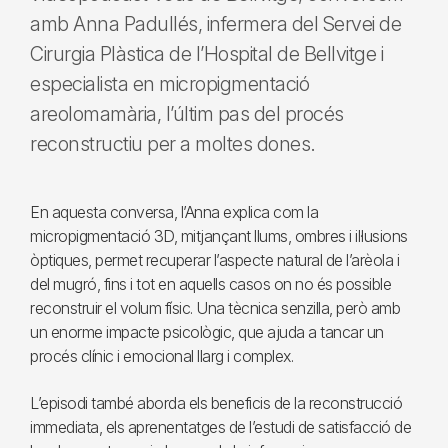
amb Anna Padullés, infermera del Servei de
Cirurgia Plàstica de l’Hospital de Bellvitge i
especialista en micropigmentació
areolomamària, l’últim pas del procés
reconstructiu per a moltes dones.
En aquesta conversa, l’Anna explica com la
micropigmentació 3D, mitjançant llums, ombres i il·lusions
òptiques, permet recuperar l’aspecte natural de l’arèola i
del mugró, fins i tot en aquells casos on no és possible
reconstruir el volum físic. Una tècnica senzilla, però amb
un enorme impacte psicològic, que ajuda a tancar un
procés clínic i emocional llarg i complex.
L’episodi també aborda els beneficis de la reconstrucció
immediata, els aprenentatges de l’estudi de satisfacció de