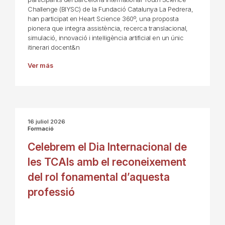
Challenge (BIYSC) de la Fundació Catalunya La Pedrera,
han participat en Heart Science 360º, una proposta
pionera que integra assistència, recerca translacional,
simulació, innovació i intel·ligència artificial en un únic
itinerari docent&n
Ver más
16 juliol 2026
Formació
Celebrem el Dia Internacional de
les TCAIs amb el reconeixement
del rol fonamental d’aquesta
professió