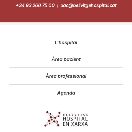
+34 93 260 75 00
|
uac@bellvitgehospital.cat
Navegació
L'hospital
principal
Àrea pacient
Àrea professional
Agenda
Imagen