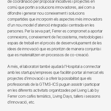
de coordinació per proposar iniciatives i projectes en
comú que portin a solucions innovadores, així com a
difondre i generar nou coneixement i solucions
compartides que incorporin els aspectes més innovadors
d'un nou model d'atenció integrada i centrada en les
persones. Per la seva part, Ferrer es compromet a aportar
connexions, coneixement de l’ecosistema, metodologies i
espais de treball en el procés de desenvolupament de les
idees de innovació que es prioritzin de manera conjunta i
que es materialitzen en processos de co-creació.
A més, el laboratori també ajudarà l’Hospital a connectar
amb les startups/empreses que facilitin portar al mercat els
projectes d’innovació i a oferir la possibilitat que els
professionals de la GTMS-ICS puguin assistir i participar
en les diferents activitats organitzades pel Living Lab by
Ferrer com cafès temàtics, Living Days, tallers i sessions
d’innovació, etc.