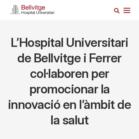
Vés
Cerca
al
Togg
contingut
navig
L’Hospital Universitari
de Bellvitge i Ferrer
col·laboren per
promocionar la
innovació en l’àmbit de
la salut