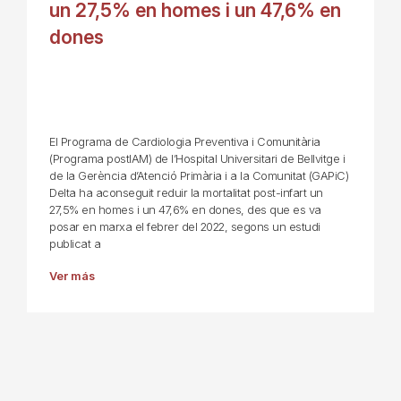
un 27,5% en homes i un 47,6% en
dones
El Programa de Cardiologia Preventiva i Comunitària
(Programa postIAM) de l’Hospital Universitari de Bellvitge i
de la Gerència d’Atenció Primària i a la Comunitat (GAPiC)
Delta ha aconseguit reduir la mortalitat post-infart un
27,5% en homes i un 47,6% en dones, des que es va
posar en marxa el febrer del 2022, segons un estudi
publicat a
Ver más