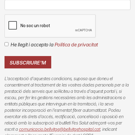
He llegit i accepto la
Política de privacitat
SUBSCRIURE'M
L'acceptació d'aquestes condicions, suposa que doneu el
consentiment al tractament de les vostres dades personals per a la
prestació dels serveis que sol·liciteu a través d'aquest portal i, si
escau, per fer les gestions necessàries amb les administracions o
entitats públiques que intervinguin en la tramitació, i la seva
posterior incorporació en l'esmentat fitxer automatitzat. Podeu
exercitar els drets d’accés, rectificació, cancel·lació i oposició en
relació amb la subscripció al butlletí
Fes Salut
adreçant-vos per
escrit a
comunicacio.bellvitge@bellvitgehospital.cat
, indicant