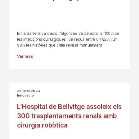
En la darrera validació, l’algoritme va detectar el 100% de
les infeccions quirúrgiques i va reduir entre un 82% i un
98% les històries que calia revisar manualment
Ver más
31 juliol 2026
Innovació
L’Hospital de Bellvitge assoleix els
300 trasplantaments renals amb
cirurgia robòtica