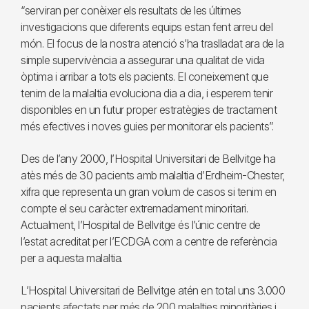
“serviran per conèixer els resultats de les últimes
investigacions que diferents equips estan fent arreu del
món. El focus de la nostra atenció s’ha traslladat ara de la
simple supervivència a assegurar una qualitat de vida
òptima i arribar a tots els pacients. El coneixement que
tenim de la malaltia evoluciona dia a dia, i esperem tenir
disponibles en un futur proper estratègies de tractament
més efectives i noves guies per monitorar els pacients”.
Des de l’any 2000, l’Hospital Universitari de Bellvitge ha
atès més de 30 pacients amb malaltia d’Erdheim-Chester,
xifra que representa un gran volum de casos si tenim en
compte el seu caràcter extremadament minoritari.
Actualment, l’Hospital de Bellvitge és l’únic centre de
l’estat acreditat per l’ECDGA com a centre de referència
per a aquesta malaltia.
L’Hospital Universitari de Bellvitge atén en total uns 3.000
pacients afectats per més de 200 malalties minoritàries i