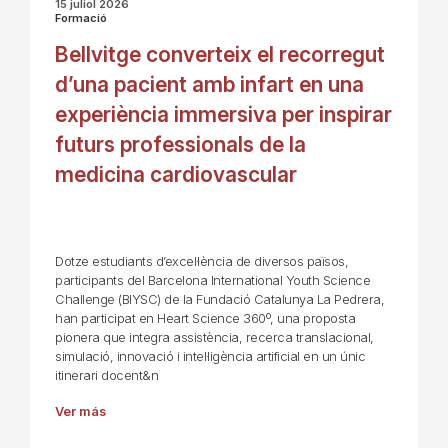
15 juliol 2026
Formació
Bellvitge converteix el recorregut
d’una pacient amb infart en una
experiència immersiva per inspirar
futurs professionals de la
medicina cardiovascular
Dotze estudiants d’excel·lència de diversos països,
participants del Barcelona International Youth Science
Challenge (BIYSC) de la Fundació Catalunya La Pedrera,
han participat en Heart Science 360º, una proposta
pionera que integra assistència, recerca translacional,
simulació, innovació i intel·ligència artificial en un únic
itinerari docent&n
Ver más