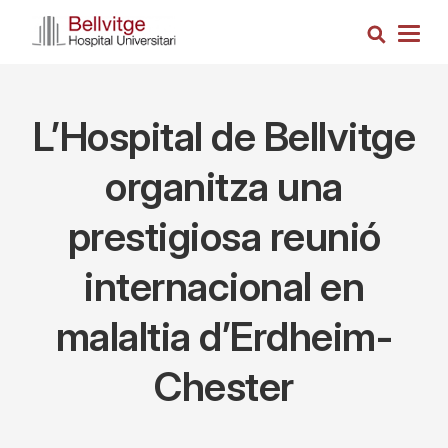
Vés
Cerca
al
Togg
contingut
navig
L’Hospital de Bellvitge
organitza una
prestigiosa reunió
internacional en
malaltia d’Erdheim-
Chester