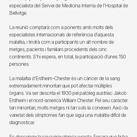
especialista del Servei de Medicina Interna de l’Hospital de
Bellvitge.
La reunió comptarà com a ponents amb molts dels
especialistes internacionals de referència d’aquesta
malaltia, i tindrà com a participants un alt nombre de
metges, pacients i familiars procedents dels cinc
continents. S’hi espera, en total, la participació d’unes 150
persones.
La malaltia d’Erdheim-Chester és un càncer de la sang
extremadament minoritari que pot afectar múltiples
òrgans. Va ser descrita el 1930 pel patòleg austríac Jakob
Erdheim i el nord-americà William Chester. Pel seu caràcter
tan minoritari, molts metges ni tan sols la coneixen. Això i la
varietat dels símptomes fan que sigui una malaltia difícil de
diagnosticar.
Es desconeix la seva prevalença exacta. Encara que hi ha