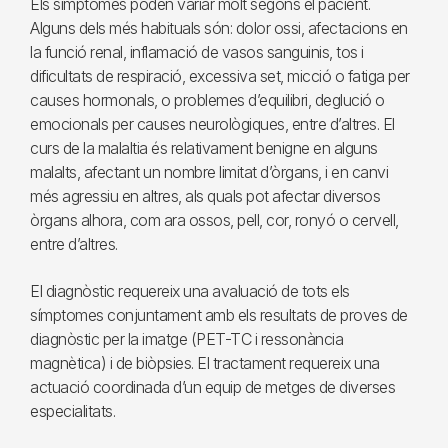
Els símptomes poden variar molt segons el pacient.
Alguns dels més habituals són: dolor ossi, afectacions en
la funció renal, inflamació de vasos sanguinis, tos i
dificultats de respiració, excessiva set, micció o fatiga per
causes hormonals, o problemes d’equilibri, deglució o
emocionals per causes neurològiques, entre d’altres. El
curs de la malaltia és relativament benigne en alguns
malalts, afectant un nombre limitat d’òrgans, i en canvi
més agressiu en altres, als quals pot afectar diversos
òrgans alhora, com ara ossos, pell, cor, ronyó o cervell,
entre d’altres.
El diagnòstic requereix una avaluació de tots els
símptomes conjuntament amb els resultats de proves de
diagnòstic per la imatge (PET-TC i ressonància
magnètica) i de biòpsies. El tractament requereix una
actuació coordinada d’un equip de metges de diverses
especialitats.