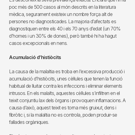
poc més de 500 casos al món descrits en la literatura
mèdica, segurament existeix un nombre força alt de
persones no diagnosticades. La majoria d’afectats es
diagnostiquen entre els 40 i els 70 anys d’edat (un 70%
d’homes i un 30% de dones), però també hi ha hagut
casos excepcionals en nens.
Acumulació d’histiòcits
La causa de la malaltia es troba en l’excessiva producció i
acumulació d’histiòcits, unes cèl·lules que tenen la funció
habitual de lluitar contra les infeccions i eliminar elements
intrusos. En els malalts, aquestes cèl·lules s’infiltren en el
teixit conjuntiu lax dels òrgans i provoquen inflamacions. A
causa d’això, aquest teixit es torna més gruixut, dens i
fibròtic i, si la malaltia no es controla, poden produir-se
fallades orgàniques.