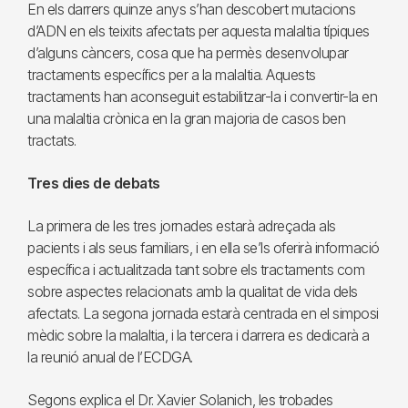
En els darrers quinze anys s’han descobert mutacions
d’ADN en els teixits afectats per aquesta malaltia típiques
d’alguns càncers, cosa que ha permès desenvolupar
tractaments específics per a la malaltia. Aquests
tractaments han aconseguit estabilitzar-la i convertir-la en
una malaltia crònica en la gran majoria de casos ben
tractats.
Tres dies de debats
La primera de les tres jornades estarà adreçada als
pacients i als seus familiars, i en ella se’ls oferirà informació
específica i actualitzada tant sobre els tractaments com
sobre aspectes relacionats amb la qualitat de vida dels
afectats. La segona jornada estarà centrada en el simposi
mèdic sobre la malaltia, i la tercera i darrera es dedicarà a
la reunió anual de l’ECDGA.
Segons explica el Dr. Xavier Solanich, les trobades