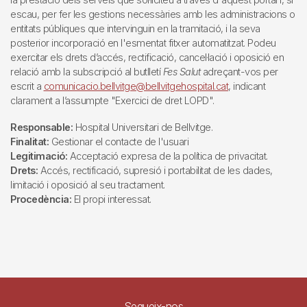
escau, per fer les gestions necessàries amb les administracions o
entitats públiques que intervinguin en la tramitació, i la seva
posterior incorporació en l'esmentat fitxer automatitzat. Podeu
exercitar els drets d’accés, rectificació, cancel·lació i oposició en
relació amb la subscripció al butlletí
Fes Salut
adreçant-vos per
escrit a
comunicacio.bellvitge@bellvitgehospital.cat
, indicant
clarament a l’assumpte "Exercici de dret LOPD".
Responsable:
Hospital Universitari de Bellvitge.
Finalitat:
Gestionar el contacte de l'usuari
Legitimació:
Acceptació expresa de la política de privacitat.
Drets:
Accés, rectificació, supresió i portabilitat de les dades,
limitació i oposició al seu tractament.
Procedència:
El propi interessat.
Segueix-nos