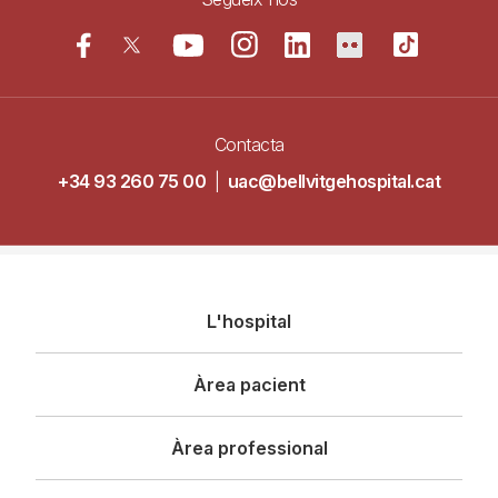
Contacta
+34 93 260 75 00
|
uac@bellvitgehospital.cat
Navegació
L'hospital
principal
Àrea pacient
Àrea professional